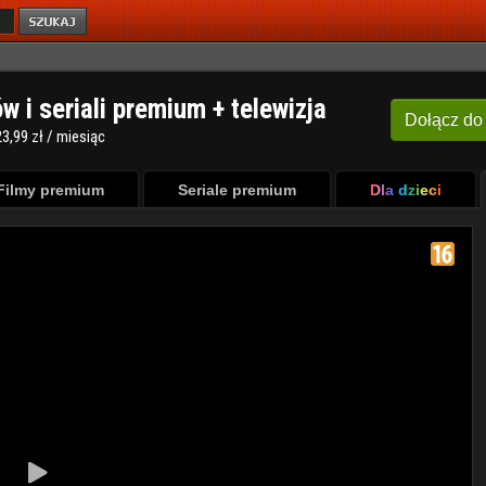
ów i seriali premium + telewizja
Dołącz
do
3,99 zł / miesiąc
Filmy premium
Seriale premium
Dla dzieci