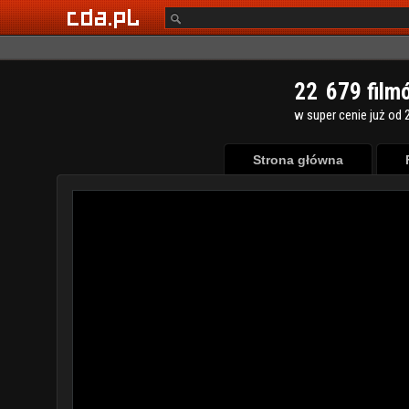
2
2
6
7
9
film
w super cenie już od 2
Strona główna