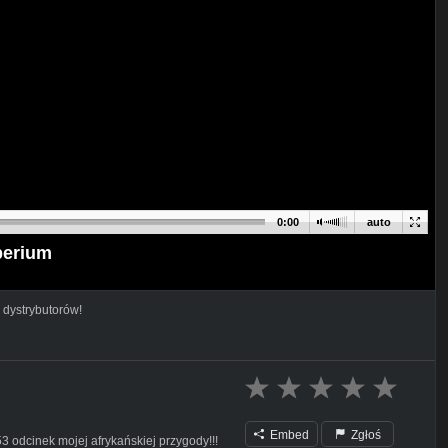
0:00
auto
perium
 dystrybutorów!
Embed
Zgłoś
3 odcinek mojej afrykańskiej przygody!!!