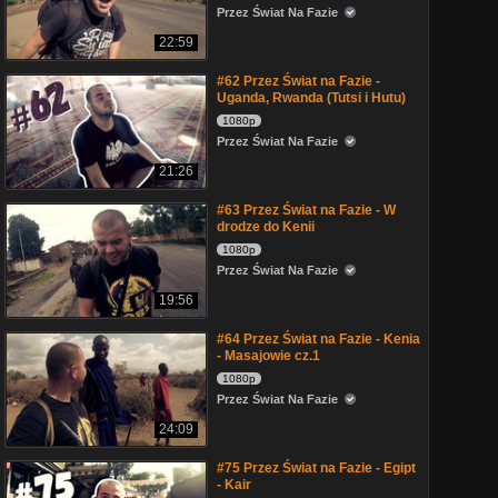
Przez Świat Na Fazie
22:59
#62 Przez Świat na Fazie -
Uganda, Rwanda (Tutsi i Hutu)
1080p
Przez Świat Na Fazie
21:26
#63 Przez Świat na Fazie - W
drodze do Kenii
1080p
Przez Świat Na Fazie
19:56
#64 Przez Świat na Fazie - Kenia
- Masajowie cz.1
1080p
Przez Świat Na Fazie
24:09
#75 Przez Świat na Fazie - Egipt
- Kair