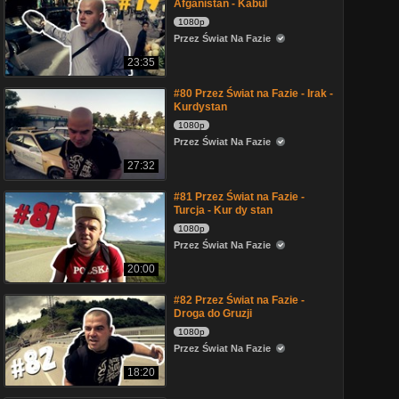
Afganistan - Kabul
1080p
Przez Świat Na Fazie
23:35
#80 Przez Świat na Fazie - Irak -
Kurdystan
1080p
Przez Świat Na Fazie
27:32
#81 Przez Świat na Fazie -
Turcja - Kur dy stan
1080p
Przez Świat Na Fazie
20:00
#82 Przez Świat na Fazie -
Droga do Gruzji
1080p
Przez Świat Na Fazie
18:20