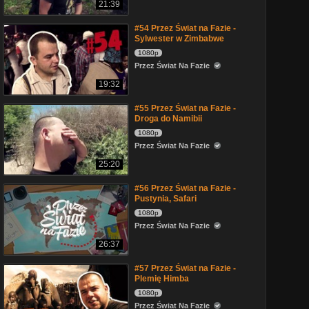
21:39
#54 Przez Świat na Fazie -
Sylwester w Zimbabwe
1080p
Przez Świat Na Fazie
19:32
#55 Przez Świat na Fazie -
Droga do Namibii
1080p
Przez Świat Na Fazie
25:20
#56 Przez Świat na Fazie -
Pustynia, Safari
1080p
Przez Świat Na Fazie
26:37
#57 Przez Świat na Fazie -
Plemię Himba
1080p
Przez Świat Na Fazie