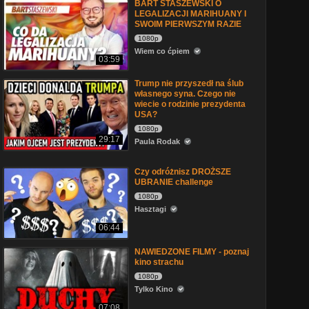
BART STASZEWSKI O
LEGALIZACJI MARIHUANY I
SWOIM PIERWSZYM RAZIE
1080p
Wiem co ćpiem
03:59
Trump nie przyszedł na ślub
własnego syna. Czego nie
wiecie o rodzinie prezydenta
USA?
1080p
29:17
Paula Rodak
Czy odróżnisz DROŻSZE
UBRANIE challenge
1080p
Hasztagi
06:44
NAWIEDZONE FILMY - poznaj
kino strachu
1080p
Tylko Kino
07:08