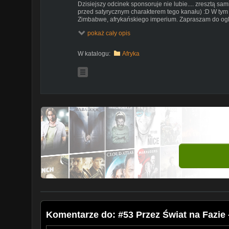
Dzisiejszy odcinek sponsoruje nie lubie.... zresztą s
przed satyrycznym charakterem tego kanału) :D W tym
Zimbabwe, afrykańskiego imperium. Zapraszam do ogl
:D
pokaż cały opis
# KOSZULKI:..........
https://madmonk.pl/przezswiatnafaz
# FACEBOOK:........
https://facebook.com/przezswiatnaf
W katalogu:
Afryka
# IG...........
https://www.instagram.com/przez_swiat_na_
Komentarze do: #53 Przez Świat na Fazie 