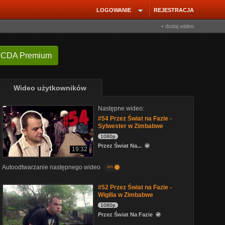
LOGOWANIE
REJESTRACJA
+ dodaj wideo
 CDA Premium
Wideo użytkowników
Następne wideo:
#54 Przez Świat na Fazie -
Sylwester w Zimbabwe
1080p
Przez Świat Na...
19:32
Autoodtwarzanie następnego wideo
on
#52 Przez Świat na Fazie -
Wigilia w Zimbabwe
1080p
Przez Świat Na Fazie