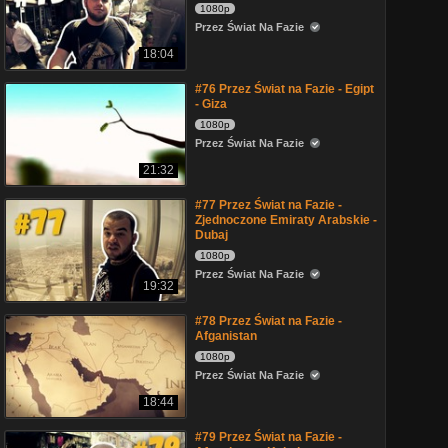
1080p
Przez Świat Na Fazie
18:04
#76 Przez Świat na Fazie - Egipt
- Giza
1080p
Przez Świat Na Fazie
21:32
#77 Przez Świat na Fazie -
Zjednoczone Emiraty Arabskie -
Dubaj
1080p
Przez Świat Na Fazie
19:32
#78 Przez Świat na Fazie -
Afganistan
1080p
Przez Świat Na Fazie
18:44
#79 Przez Świat na Fazie -