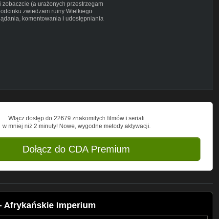
ami zobaczcie (a urażonych przestrzegam
 odcinku zwiedzam ruiny Wielkiego
ądania, komentowania i udostępniania
ie/
azie
fazie
Włącz dostęp do 22679 znakomitych filmów i seriali
w mniej niż 2 minuty! Nowe, wygodne metody aktywacji.
Dołącz do CDA Premium
- Afrykańskie Imperium