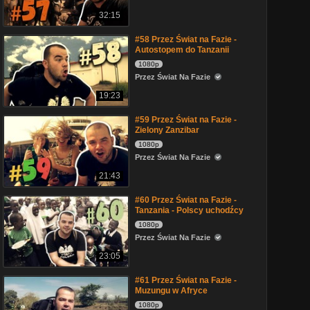
32:15
#58 Przez Świat na Fazie -
Autostopem do Tanzanii
1080p
Przez Świat Na Fazie
19:23
#59 Przez Świat na Fazie -
Zielony Zanzibar
1080p
Przez Świat Na Fazie
21:43
#60 Przez Świat na Fazie -
Tanzania - Polscy uchodźcy
1080p
Przez Świat Na Fazie
23:05
#61 Przez Świat na Fazie -
Muzungu w Afryce
1080p