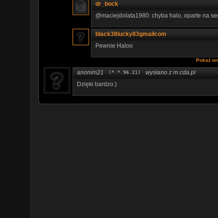
dr_bock
@maciejdolata1980: chyba halo, oparte na seri
black38lucky83gmailcom
Pewnie Haloo
Pokaż ws
anonim21
wysłano z m.cda.pl
(*.*.96.21)
Dzięki bardzo:)