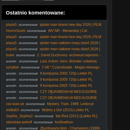
Ostatnio komentowane:
plaza5
spider man brand new day 2026 | FỉLM
skomentował
W OPỉSỉE
HorrroSouls
WV NR - Meowstep | Cat
skomentował
Meowing (Dubstep Remix)
plaza5
spider man brand new day 2026 | FỉLM
skomentował
W OPỉSỉE
plaza5
spider man całkiem nowy dzień 2026 |
skomentował
FỉLM W OPỉSỉE
plaza5
spider man całkiem nowy dzień 2026 |
skomentował
FỉLM W OPỉSỉE
bube
2. David Duchovny- archiwum tajemnic -
skomentował
2. 9.
Last. Action. Hero. Bohater. ostatniej.
anonim
skomentował
akcji. 1993. Lektor.pl
sznytlok
7-08 * Czarodziejki - Magia niemego
skomentował
kina
9 kompania 2005 720p Lektor PL
anonim
skomentował
9 kompania 2005 720p Lektor PL
anonim
skomentował
9 kompania 2005 720p Lektor PL
anonim
skomentował
CZY OBJAWIENIA W MEDJUGORIE
anonim
skomentował
SĄ UZNANE PRZEZ KOŚCIÓŁ? Nie obejrzałeś całego, nie
CZY OBJAWIENIA W MEDJUGORIE
anonim
skomentował
komentuj.
SĄ UZNANE PRZEZ KOŚCIÓŁ? Nie obejrzałeś całego, nie
cez-was-uk
Mystery. Train. 1989. Lektor.pl
skomentował
komentuj.
editta83
Widmo z Gór (2015) Lektor PL
skomentował
Sophie_Sophie2
Ida Red (2021) [Lektor PL]
skomentował
stanislaw-petroff
Andhadhun
skomentował
Zbuntowany klon - Chameleon (1998)
anonim
skomentował