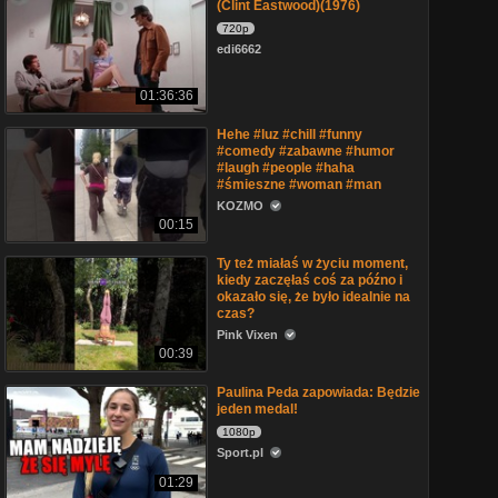
(Clint Eastwood)(1976)
720p
edi6662
01:36:36
Hehe #luz #chill #funny
#comedy #zabawne #humor
#laugh #people #haha
#śmieszne #woman #man
KOZMO
00:15
Ty też miałaś w życiu moment,
kiedy zaczęłaś coś za późno i
okazało się, że było idealnie na
czas?
Pink Vixen
00:39
Paulina Peda zapowiada: Będzie
jeden medal!
1080p
Sport.pl
01:29