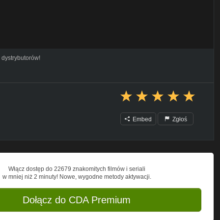
 dystrybutorów!
Embed
Zgłoś
Włącz dostęp do 22679 znakomitych filmów i seriali
w mniej niż 2 minuty! Nowe, wygodne metody aktywacji.
Dołącz do CDA Premium