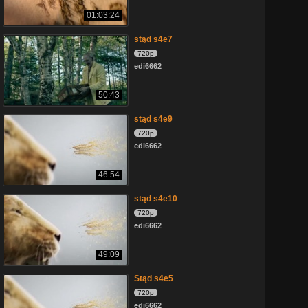
01:03:24
stąd s4e7
720p
edi6662
50:43
stąd s4e9
720p
edi6662
46:54
stąd s4e10
720p
edi6662
49:09
Stąd s4e5
720p
edi6662