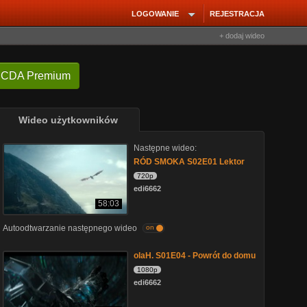
LOGOWANIE
REJESTRACJA
+ dodaj wideo
 CDA Premium
Wideo użytkowników
Następne wideo:
RÓD SMOKA S02E01 Lektor
720p
edi6662
58:03
Autoodtwarzanie następnego wideo
on
olaH. S01E04 - Powrót do domu
1080p
edi6662