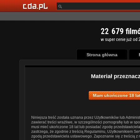
2
2
6
7
9
film
w super cenie już od 2
Strona główna
Materiał przeznac
Mam ukończone 18 lat
Niniejsza treść została uznana przez Użytkowników lub Administ
zawierać treści wrażliwe, w szczególności pornografię lub w s
musi mieć ukończone 18 lat lub posiadać zgodę przedstawiciel
zastrzega, że zgodnie z treścią Regulaminu, Użytkownikiem Ser
zgodą przedstawiciela ustawowego. Zapoznanie się z treścią z