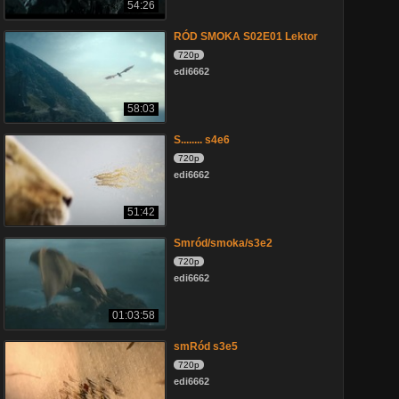
54:26
RÓD SMOKA S02E01 Lektor
720p
edi6662
58:03
S........ s4e6
720p
edi6662
51:42
Smród/smoka/s3e2
720p
edi6662
01:03:58
smRód s3e5
720p
edi6662