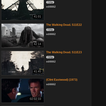
720p
edi6662
41:01
The Walking Dead. S11E22
720p
edi6662
42:14
The Walking Dead. S11E23
720p
edi6662
41:45
(Clint Eastwood) (1973)
edi6662
02:02:33