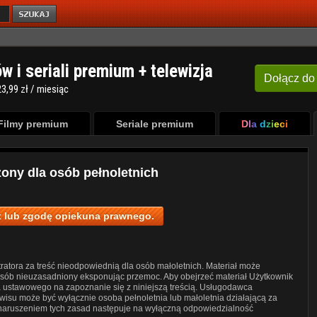
ów i seriali premium + telewizja
Dołącz
do
3,99 zł / miesiąc
Filmy premium
Seriale premium
Dla dzieci
zony dla osób pełnoletnich
 lub zgodę opiekuna prawnego.
ratora za treść nieodpowiednią dla osób małoletnich. Materiał może
posób nieuzasadniony eksponując przemoc. Aby obejrzeć materiał Użytkownik
a ustawowego na zapoznanie się z niniejszą treścią. Usługodawca
wisu może być wyłącznie osoba pełnoletnia lub małoletnia działającą za
 naruszeniem tych zasad następuje na wyłączną odpowiedzialność