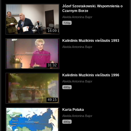
Józef Szostakowski. Wspomnienia o
Czarnym Borze
Alwida Antonina Bajor
720p
16:09
Kalėdinis Muzikinis viešbutis 1993
Alwida Antonina Bajor
31:32
Kalėdinis Muzikinis viešbutis 1996
Alwida Antonina Bajor
480p
49:15
Karta Polaka
Alwida Antonina Bajor
480p