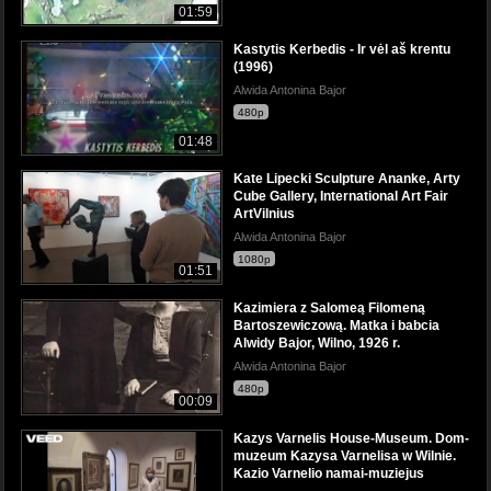
01:59
Kastytis Kerbedis - Ir vėl aš krentu
(1996)
Alwida Antonina Bajor
480p
01:48
Kate Lipecki Sculpture Ananke, Arty
Cube Gallery, International Art Fair
ArtVilnius
Alwida Antonina Bajor
1080p
01:51
Kazimiera z Salomeą Filomeną
Bartoszewiczową. Matka i babcia
Alwidy Bajor, Wilno, 1926 r.
Alwida Antonina Bajor
480p
00:09
Kazys Varnelis House-Museum. Dom-
muzeum Kazysa Varnelisa w Wilnie.
Kazio Varnelio namai-muziejus