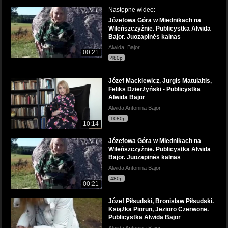
Następne wideo:
Józefowa Góra w Miednikach na
Wileńszczyźnie. Publicystka Alwida
Bajor. Juozapinės kalnas
Alwida_Bajor
00:21
480p
Józef Mackiewicz, Jurgis Matulaitis,
Feliks Dzierżyński - Publicystka
Alwida Bajor
Alwida Antonina Bajor
1080p
10:14
Józefowa Góra w Miednikach na
Wileńszczyźnie. Publicystka Alwida
Bajor. Juozapinės kalnas
Alwida Antonina Bajor
480p
00:21
Józef Piłsudski, Bronisław Piłsudski.
Książka Piorun, Jezioro Czerwone.
Publicystka Alwida Bajor
Alwida Antonina Bajor