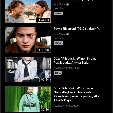
KinoSwiat
premium
1080p
01:44:03
Żywie Biełaruś! (2012) Lektor PL
KinoSwiat
premium
1080p
01:41:08
Józef Piłsudski, Wilno i Krym.
Publicystka Alwida Bajor
Alwida Antonina Bajor
480p
00:44
Józef Piłsudski. W rocznicę
Niepodległości o Marszałku
Piłsudskim powiada publicystka
Alwida Bajor
Alwida Antonina Bajor
39:46