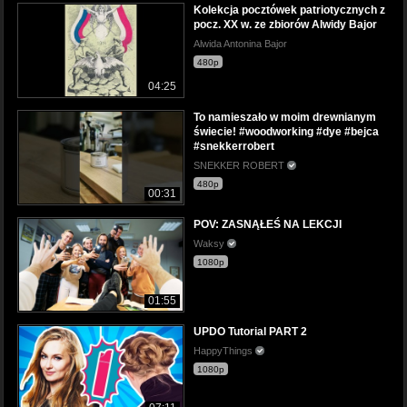
Kolekcja pocztówek patriotycznych z
pocz. XX w. ze zbiorów Alwidy Bajor
Alwida Antonina Bajor
480p
04:25
To namieszało w moim drewnianym
świecie! #woodworking #dye #bejca
#snekkerrobert
SNEKKER ROBERT
480p
00:31
POV: ZASNĄŁEŚ NA LEKCJI
Waksy
1080p
01:55
UPDO Tutorial PART 2
HappyThings
1080p