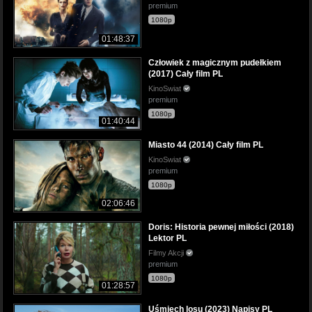
premium
1080p
01:48:37
Człowiek z magicznym pudełkiem
(2017) Cały film PL
KinoSwiat
premium
1080p
01:40:44
Miasto 44 (2014) Cały film PL
KinoSwiat
premium
1080p
02:06:46
Doris: Historia pewnej miłości (2018)
Lektor PL
Filmy Akcji
premium
1080p
01:28:57
Uśmiech losu (2023) Napisy PL