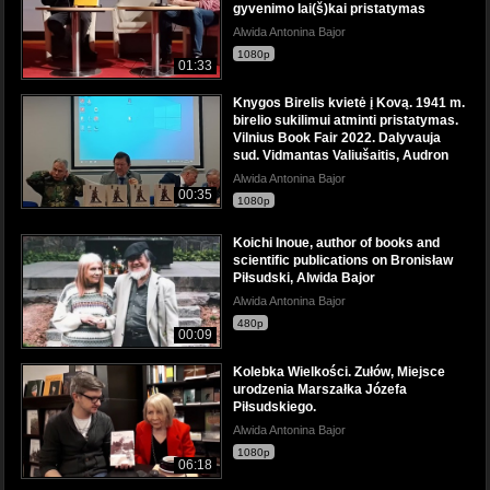
gyvenimo lai(š)kai pristatymas
Alwida Antonina Bajor
1080p
01:33
Knygos Birelis kvietė į Kovą. 1941 m.
birelio sukilimui atminti pristatymas.
Vilnius Book Fair 2022. Dalyvauja
sud. Vidmantas Valiušaitis, Audron
Alwida Antonina Bajor
00:35
1080p
Koichi Inoue, author of books and
scientific publications on Bronisław
Piłsudski, Alwida Bajor
Alwida Antonina Bajor
480p
00:09
Kolebka Wielkości. Zułów, Miejsce
urodzenia Marszałka Józefa
Piłsudskiego.
Alwida Antonina Bajor
1080p
06:18