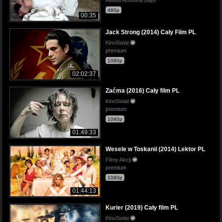
480p
00:35
Jack Strong (2014) Cały Film PL
KinoSwiat
premium
1080p
02:02:37
Zaćma (2016) Cały film PL
KinoSwiat
premium
1080p
01:49:33
Wesele w Toskanii (2014) Lektor PL
Filmy Akcji
premium
1080p
01:44:13
Kurier (2019) Cały film PL
KinoSwiat