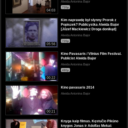
Alwida Antonina Bajor
720p
04:03
Kim naprawdę był słynny Prorok z
Popiszek? Publicystka Alwida Bajor
[Józef Mackiewicz Droga donikąd]
Alwida Antonina Bajor
720p
05:56
Kino Pavasaris / Vilnius Film Festival.
Publicist Alwida Bajor
Alwida Antonina Bajor
480p
00:22
Kino pavasaris 2014
Alwida Antonina Bajor
00:21
Knyga kaip filmas. Kęstučio Pikūno
knygos Jonas ir Adolfas Mekai: