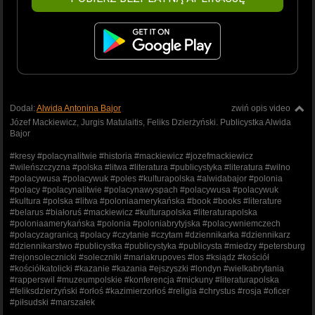
Dodał:
Alwida Antonina Bajor
zwiń opis video
Józef Mackiewicz, Jurgis Matulaitis, Feliks Dzierżyński. Publicystka Alwida
Bajor
#kresy #polacynalitwie #historia #mackiewicz #jozefmackiewicz
#wileńszczyzna #polska #litwa #literatura #publicystyka #literatura #wilno
#polacywusa #polacywuk #poles #kulturapolska #alwidabajor #polonia
#polacy #polacynalitwie #polacynawyspach #polacywusa #polacywuk
#kultura #polska #litwa #poloniaamerykańska #book #books #literature
#belarus #białoruś #mackiewicz #kulturapolska #literaturapolska
#poloniaamerykańska #polonia #poloniabrytyjska #polacywniemczech
#polacyzagranicą #polacy #czytanie #czytam #dziennikarka #dziennikarz
#dziennikarstwo #publicystka #publicystyka #publicysta #miedzy #petersburg
#rejonsolecznicki #soleczniki #mariakrupoves #los #ksiądz #kościół
#kościółkatolicki #kazanie #kazania #ejszyszki #londyn #wielkabrytania
#rapperswil #muzeumpolskie #konferencja #mickuny #literaturapolska
#feliksdzierżyński #orłoś #kazimierzorłoś #religia #chrystus #rosja #oficer
#piłsudski #marszałek