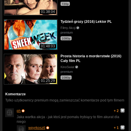
720p
01:38:04
Tydzień grozy (2016) Lektor PL
Filmy Akcji
premium
1080p
01:48:03
Prosta historia o morderstwie (2016)
Cały film PL
KinoSwiat
premium
1080p
01:25:29
Komentarze
Tylko użytkownicy premium mogą zamieszczać komentarze pod tym filmem
ph
+ 2
Jaka wartka akcja - jak ktoś jest pomału trybiący to film akurat dla
niego
wpyrkosz6
+ 1