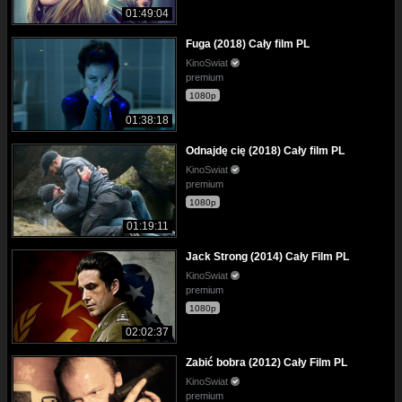
01:49:04
Fuga (2018) Cały film PL
KinoSwiat
premium
1080p
01:38:18
Odnajdę cię (2018) Cały film PL
KinoSwiat
premium
1080p
01:19:11
Jack Strong (2014) Cały Film PL
KinoSwiat
premium
1080p
02:02:37
Zabić bobra (2012) Cały Film PL
KinoSwiat
premium