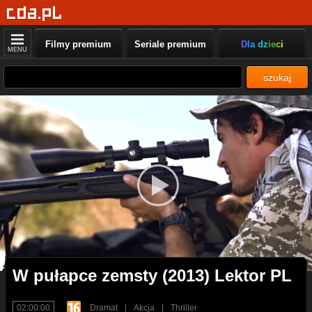
Filmy premium
Seriale premium
Dla dzieci
MENU
szukaj
W pułapce zemsty (2013) Lektor PL
02:00:00
Dramat
|
Akcja
|
Thriller