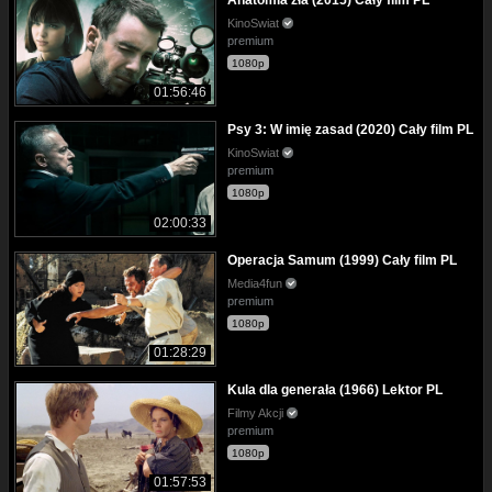
Anatomia zła (2015) Cały film PL
KinoSwiat
premium
1080p
01:56:46
Psy 3: W imię zasad (2020) Cały film PL
KinoSwiat
premium
1080p
02:00:33
Operacja Samum (1999) Cały film PL
Media4fun
premium
1080p
01:28:29
Kula dla generała (1966) Lektor PL
Filmy Akcji
premium
1080p
01:57:53