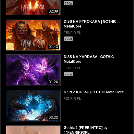
720p
02:09
DISS NA PYROKARA | GOTHIC
MetalCore
FENRIR PL
720p
01:43
DISS NA XARDASA | GOTHIC
MetalCore
FENRIR PL
720p
01:26
DŻIN Z KUFRA | GOTHIC MetalCore
FENRIR PL
03:33
Gothic 1 [FREE INTRO] by
@FENRIR93PL