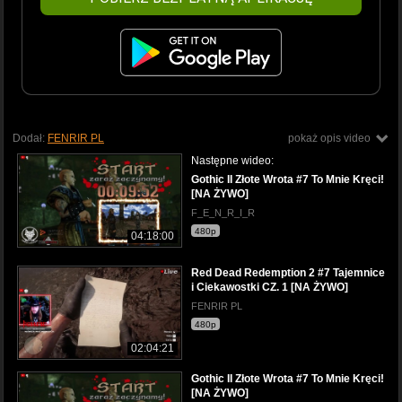
Dodał:
FENRIR PL
pokaż opis video
Następne wideo:
Gothic II Złote Wrota #7 To Mnie Kręci!
[NA ŻYWO]
F_E_N_R_I_R
480p
04:18:00
Red Dead Redemption 2 #7 Tajemnice
i Ciekawostki CZ. 1 [NA ŻYWO]
FENRIR PL
480p
02:04:21
Gothic II Złote Wrota #7 To Mnie Kręci!
[NA ŻYWO]