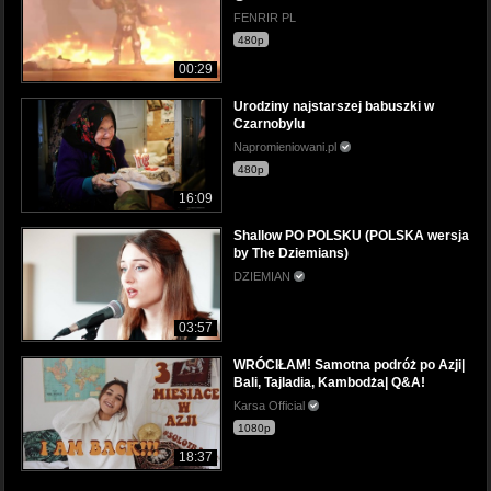
FENRIR PL
480p
00:29
Urodziny najstarszej babuszki w
Czarnobylu
Napromieniowani.pl
480p
16:09
Shallow PO POLSKU (POLSKA wersja
by The Dziemians)
DZIEMIAN
03:57
WRÓCIŁAM! Samotna podróż po Azji|
Bali, Tajladia, Kambodża| Q&A!
Karsa Official
1080p
18:37