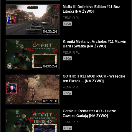
Mafia III: Definitive Edition #11 Bez
Litości [NA ŻYWO]
FENRIR PL
480p
04:35:24
Kroniki Myrtany: Archolos #11 Marvin
Bard i Swatka [NA ŻYWO]
FENRIR PL
480p
04:05:54
GOTHIC 3 #12 MOD PACK - Wszędzie
ten Piasek.... [NA ŻYWO]
FENRIR PL
480p
02:19:16
Gothic II: Remaster #13 - Ludzie
Zawsze Gadają [NA ŻYWO]
FENRIR PL
480p