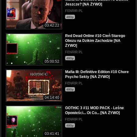
Jeszcze? [NA ŻYWO]
FENRIR PL
480p
03:42:22
Red Dead Online #10 Cień Starego
Obozu na Dzikim Zachodzie [NA
ŻYWO]
FENRIR PL
480p
05:00:52
Mafia III: Definitive Edition #10 Chore
Psycho Sekty [NA ŻYWO]
FENRIR PL
480p
04:14:40
GOTHIC 3 #11 MOD PACK - Leśne
Opowieści... Ot Co... [NA ŻYWO]
FENRIR PL
480p
03:41:41