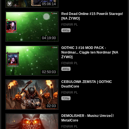
05:06:14
Red Dead Online #15 Powrót Starego!
[NA ŻYWO]
FENRIR PL
480p
04:19:00
GOTHIC 3 #16 MOD PACK -
Nordmar... Ciągle ten Nordmar [NA
ŻYWO]
FENRIR PL
480p
02:50:03
CEBULOWA ZEMSTA | GOTHIC
DeathCore
FENRIR PL
720p
02:03
DEMOLISHER - Musisz Umrzeć!
MetalCore
FENRIR PL