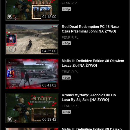
FENRIR PL
480p
04:18:00
Red Dead Redemption PC #8 Nasz
Czas Przeminął John [NA ŻYWO]
FENRIR PL
480p
04:25:00
Mafia III: Definitive Edition #8 Ołowiem
Leczy Zło [NA ŻYWO]
FENRIR PL
480p
03:41:02
Kroniki Myrtany: Archolos #8 Do
Lasu By Się Szło [NA ŻYWO]
FENRIR PL
480p
06:13:42
Mafia III: Definitive Edition #9 Daleko