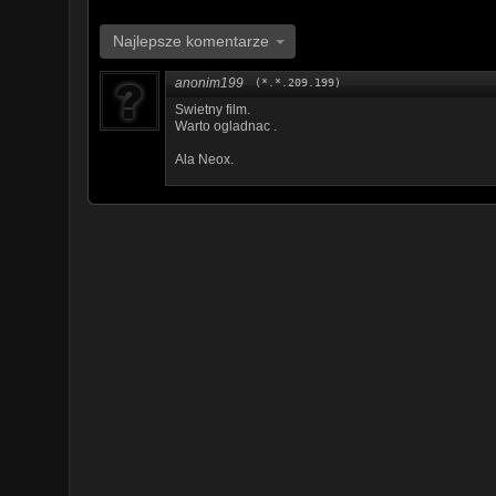
Najlepsze komentarze
anonim199
(*.*.209.199)
Swietny film.
Warto ogladnac .
Ala Neox.