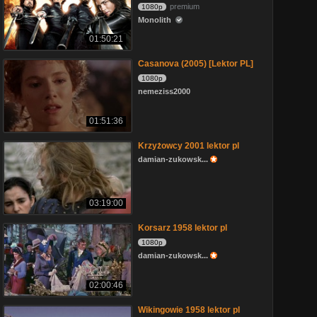
premium
1080p
Monolith
01:50:21
Casanova (2005) [Lektor PL]
1080p
nemeziss2000
01:51:36
Krzyżowcy 2001 lektor pl
damian-zukowsk...
03:19:00
Korsarz 1958 lektor pl
1080p
damian-zukowsk...
02:00:46
Wikingowie 1958 lektor pl