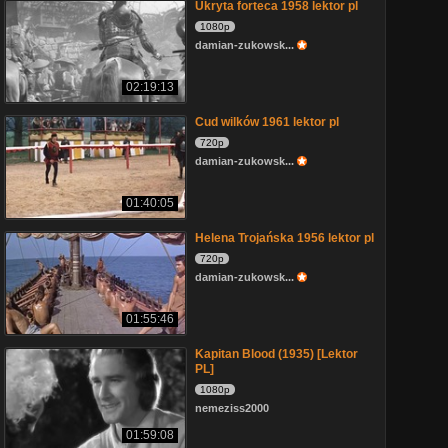
Ukryta forteca 1958 lektor pl
1080p
damian-zukowsk...
02:19:13
Cud wilków 1961 lektor pl
720p
damian-zukowsk...
01:40:05
Helena Trojańska 1956 lektor pl
720p
damian-zukowsk...
01:55:46
Kapitan Blood (1935) [Lektor
PL]
1080p
nemeziss2000
01:59:08