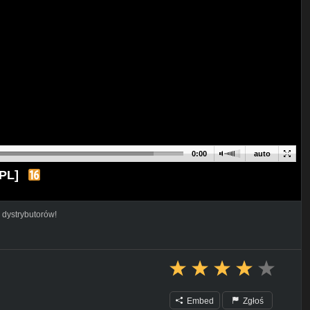
0:00
auto
 PL]
 dystrybutorów!
Embed
Zgłoś