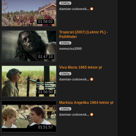
1080p
damian-zukowsk...
01:56:02
Tropiciel (2007) [Lektor PL] -
Pathfinder
1080p
nemeziss2000
01:47:10
Viva Maria 1965 lektor pl
1080p
damian-zukowsk...
01:56:50
Markiza Angelika 1964 lektor pl
1080p
damian-zukowsk...
01:51:57