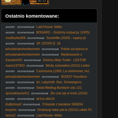
00:33
Ostatnio komentowane:
Last House. lektor
anonim
skomentował
BOGARD. - Godziny rozpaczy. (1955)
anonim
skomentował
lektor
modliszka369
Soulm8te (2026) - napisy pl
skomentował
1080p
SF. OSTATI D. 26
anonim
skomentował
jehudahakohenbenmeir
Połów szczęścia w
skomentował
Jemenie (2011) Lektor PL
jehudahakohenbenmeir
Wedkowanie z
skomentował
Szadokiem
KasetaVHS
Dzielny Mały Toster - LEKTOR
skomentował
VHS - 35mm skan
mario197903
Wrota zaświatów (2015) Lektor
skomentował
PL
Ceremonia (1995, La cérémonie; reż.
anonim
skomentował
Claude Chabrol) Lektor PL
jehudahakohenbenmeir
S02E07 Houstons
skomentował
Hurricane Hell
Im. Labyrinth. Des. Schweigens.
anonim
skomentował
Labirynt. Kłamstw. 2014. Lektor.pl
Świat Według Bundych odc 221
anonim
skomentował
sprysaklaura421
Zło czai się w lesie (2016)
skomentował
Lektor PL
sk1ns s6e10
anonim
skomentował
jhafjuhuasf
Chłopaki z baraków S06E04
skomentował
krzymio
Drobiazgi takie jak te (2024) Lektor PL
skomentował
iwosz2
Last House. lektor
skomentował