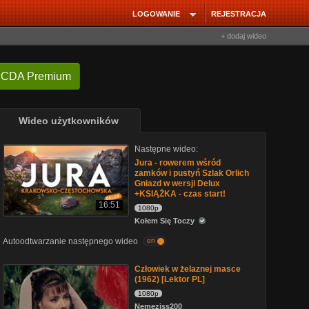
LOGOWANIE
REJESTRACJA
+ dodaj wideo
 CDA Premium
Wideo użytkowników
Następne wideo:
Jura - rowerem wśród
zamków i pustyń Szlak Orlich
Gniazd w wersji Delux
+KSIĄŻKA - czas start!
16:51
1080p
Kołem Się Toczy
Autoodtwarzanie następnego wideo
on
Człowiek w żelaznej masce
(1962) [Lektor PL]
1080p
Nemeziss200