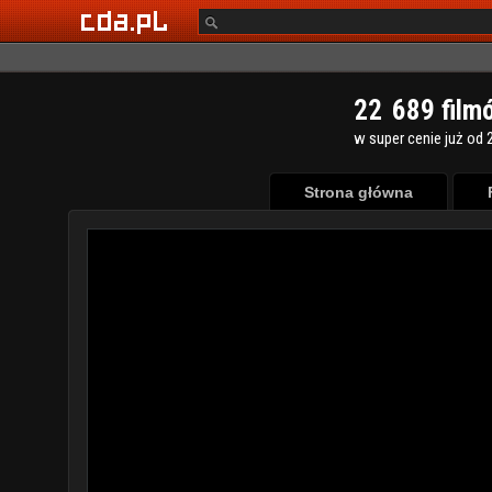
2
2
6
8
9
film
w super cenie już od 2
Strona główna