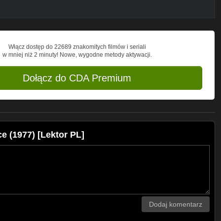
Włącz dostęp do 22689 znakomitych filmów i seriali
w mniej niż 2 minuty! Nowe, wygodne metody aktywacji.
Dołącz do CDA Premium
e (1977) [Lektor PL]
Dodaj komentarz