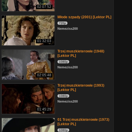
02:07:52
Młode szpady (2001) [Lektor PL]
720p
Nemeziss200
01:32:03
Trzej muszkieterowie (1948)
[Lektor PL]
1080p
Nemeziss200
02:05:48
Trzej muszkieterowie (1993)
[Lektor PL]
1080p
Nemeziss200
01:45:29
01 Trzej muszkieterowie (1973)
[Lektor PL]
1080p