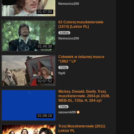
Nemeziss200
01:47:00
02 Czterej muszkieterowie
(1974) [Lektor PL]
1080p
Nemeziss200
01:46:38
Człowiek w żelaznej masce
*1962 * LP
720p
figi6
02:07:52
Mickey. Donald. Goofy. Trzej.
muszkieterowie. 2004.pl. DUB.
WEB-DL. 720p. H. 264-zyl
720p
ratownik99
01:08:16
Trzej Muszkieterowie (2011)
Lektor PL