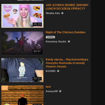
JAK SZYBKO ZROBIĆ ZDROWY
LUNCH DO SZKOŁY/PRACY?
Słodka Ada
06:19
Night of The Chicken Zombies
1080p
Kineskop Studio
00:47
Kiedy słyszę... #backstreetboys
#muzyka #komedia #comedy
#humor #music
KOZMO
00:15
test
Asasyn08