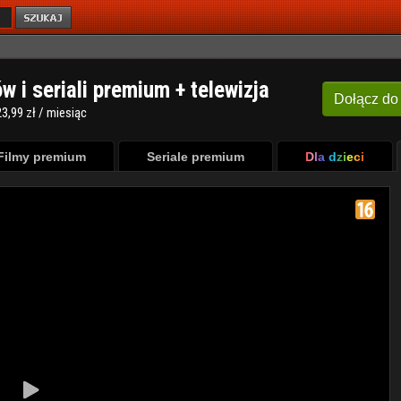
ów i seriali premium + telewizja
Dołącz
do
3,99 zł / miesiąc
Filmy premium
Seriale premium
Dla dzieci