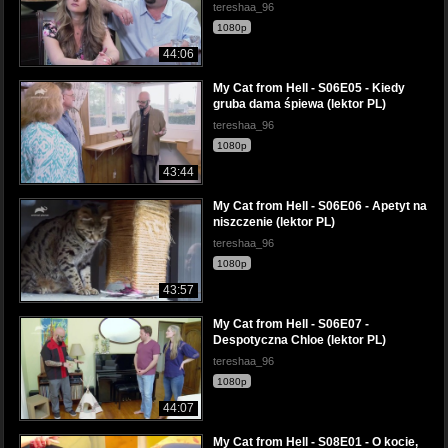
tereshaa_96
1080p
44:06
My Cat from Hell - S06E05 - Kiedy
gruba dama śpiewa (lektor PL)
tereshaa_96
1080p
43:44
My Cat from Hell - S06E06 - Apetyt na
niszczenie (lektor PL)
tereshaa_96
1080p
43:57
My Cat from Hell - S06E07 -
Despotyczna Chloe (lektor PL)
tereshaa_96
1080p
44:07
My Cat from Hell - S08E01 - O kocie,