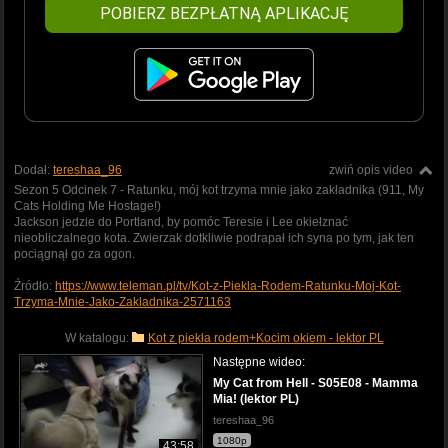
POBIERZ BEZPŁATNĄ APLIKACJĘ
Dodał:
tereshaa_96
zwiń opis video
Sezon 5 Odcinek 7 - Ratunku, mój kot trzyma mnie jako zakładnika (911, My
Cats Holding Me Hostage!)
Jackson jedzie do Portland, by pomóc Teresie i Lee okiełznać
nieobliczalnego kota. Zwierzak dotkliwie podrapał ich syna po tym, jak ten
pociągnął go za ogon.
Źródło:
https://www.teleman.pl/tv/Kot-z-Piekla-Rodem-Ratunku-Moj-Kot-
Trzyma-Mnie-Jako-Zakladnika-2571163
W katalogu:
Kot z piekła rodem+Kocim okiem - lektor PL
Następne wideo:
My Cat from Hell - S05E08 - Mamma
Mia! (lektor PL)
tereshaa_96
1080p
43:58