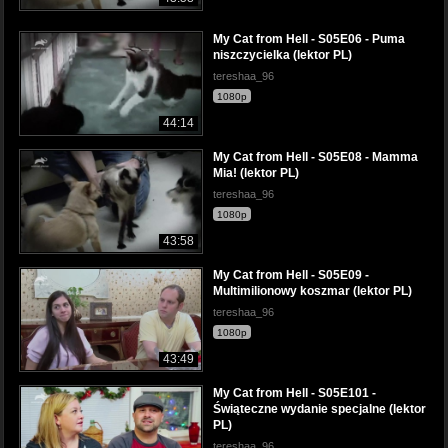
My Cat from Hell - S05E06 - Puma
niszczycielka (lektor PL)
tereshaa_96
1080p
44:14
My Cat from Hell - S05E08 - Mamma
Mia! (lektor PL)
tereshaa_96
1080p
43:58
My Cat from Hell - S05E09 -
Multimilionowy koszmar (lektor PL)
tereshaa_96
1080p
43:49
My Cat from Hell - S05E101 -
Świąteczne wydanie specjalne (lektor
PL)
tereshaa_96