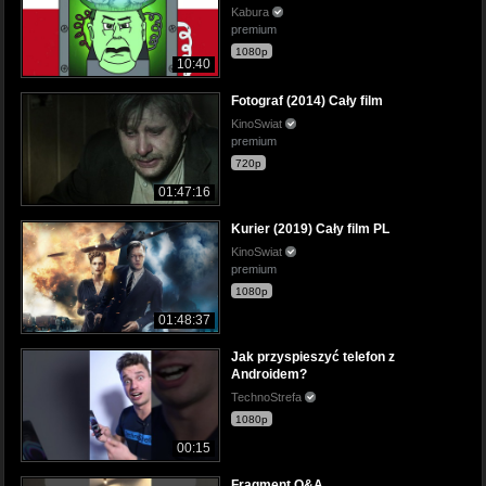
Kabura
premium
1080p
10:40
Fotograf (2014) Cały film
KinoSwiat
premium
720p
01:47:16
Kurier (2019) Cały film PL
KinoSwiat
premium
1080p
01:48:37
Jak przyspieszyć telefon z
Androidem?
TechnoStrefa
1080p
00:15
Fragment Q&A