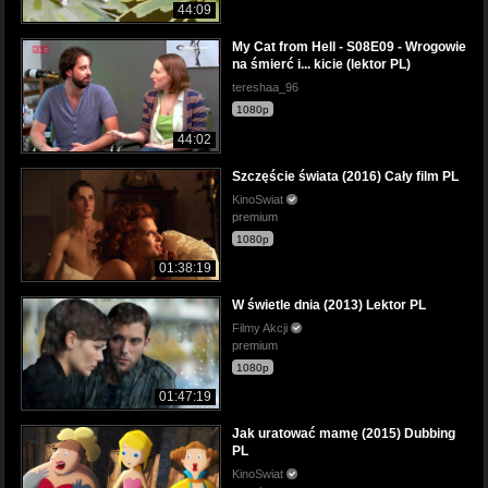
44:09
My Cat from Hell - S08E09 - Wrogowie
na śmierć i... kicie (lektor PL)
tereshaa_96
1080p
44:02
Szczęście świata (2016) Cały film PL
KinoSwiat
premium
1080p
01:38:19
W świetle dnia (2013) Lektor PL
Filmy Akcji
premium
1080p
01:47:19
Jak uratować mamę (2015) Dubbing
PL
KinoSwiat