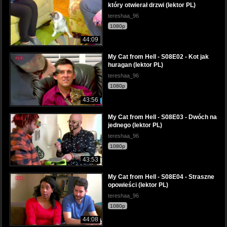
który otwierał drzwi (lektor PL)
tereshaa_96
1080p
44:09
My Cat from Hell - S08E02 - Kot jak
huragan (lektor PL)
tereshaa_96
1080p
43:56
My Cat from Hell - S08E03 - Dwóch na
jednego (lektor PL)
tereshaa_96
1080p
43:53
My Cat from Hell - S08E04 - Straszne
opowieści (lektor PL)
tereshaa_96
1080p
44:08