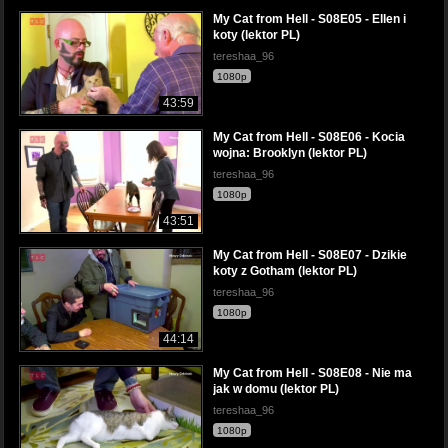
My Cat from Hell - S08E05 - Ellen i
koty (lektor PL)
tereshaa_96
1080p
43:59
My Cat from Hell - S08E06 - Kocia
wojna: Brooklyn (lektor PL)
tereshaa_96
1080p
43:51
My Cat from Hell - S08E07 - Dzikie
koty z Gotham (lektor PL)
tereshaa_96
1080p
44:14
My Cat from Hell - S08E08 - Nie ma
jak w domu (lektor PL)
tereshaa_96
1080p