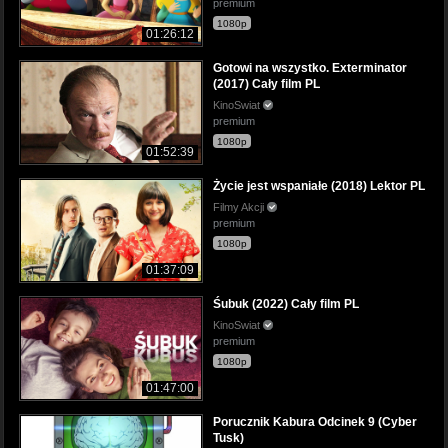
premium
1080p
01:26:12
Gotowi na wszystko. Exterminator
(2017) Cały film PL
KinoSwiat
premium
1080p
01:52:39
Życie jest wspaniałe (2018) Lektor PL
Filmy Akcji
premium
1080p
01:37:09
Śubuk (2022) Cały film PL
KinoSwiat
premium
1080p
01:47:00
Porucznik Kabura Odcinek 9 (Cyber
Tusk)