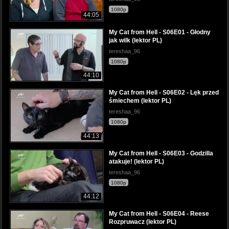
1080p
44:05
My Cat from Hell - S06E01 - Głodny
jak wilk (lektor PL)
tereshaa_96
1080p
44:10
My Cat from Hell - S06E02 - Lęk przed
śmiechem (lektor PL)
tereshaa_96
1080p
44:13
My Cat from Hell - S06E03 - Godzilla
atakuje! (lektor PL)
tereshaa_96
1080p
44:12
My Cat from Hell - S06E04 - Reese
Rozpruwacz (lektor PL)