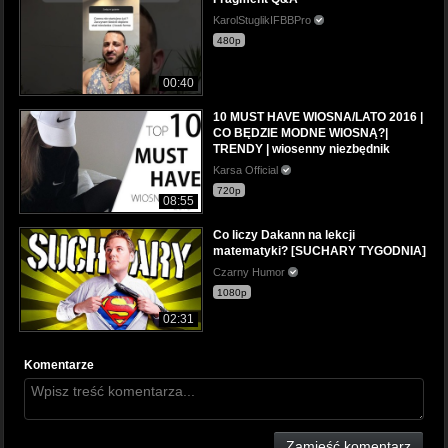
KarolStuglikIFBBPro
480p
00:40
10 MUST HAVE WIOSNA/LATO 2016 |
CO BĘDZIE MODNE WIOSNĄ?|
TRENDY | wiosenny niezbędnik
Karsa Official
720p
08:55
Co liczy Dakann na lekcji
matematyki? [SUCHARY TYGODNIA]
Czarny Humor
1080p
02:31
Komentarze
Zamieść komentarz