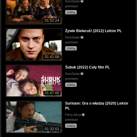
KinoSwiat
premium
1080p
01:52:24
Żywie Biełaruś! (2012) Lektor PL
KinoSwiat
premium
1080p
01:41:08
Śubuk (2022) Cały film PL
KinoSwiat
premium
1080p
01:47:00
Surinam: Gra o władzę (2020) Lektor
PL
Filmy Akcji
premium
1080p
01:32:01