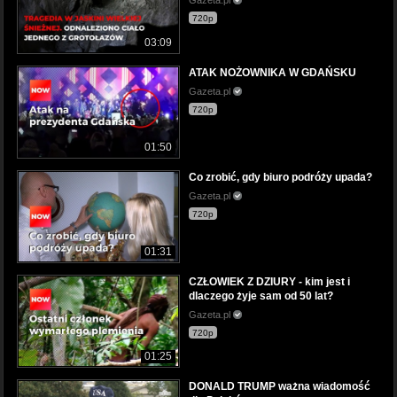
Gazeta.pl
720p
03:09
ATAK NOŻOWNIKA W GDAŃSKU
Gazeta.pl
720p
01:50
Co zrobić, gdy biuro podróży upada?
Gazeta.pl
720p
01:31
CZŁOWIEK Z DZIURY - kim jest i
dlaczego żyje sam od 50 lat?
Gazeta.pl
720p
01:25
DONALD TRUMP ważna wiadomość