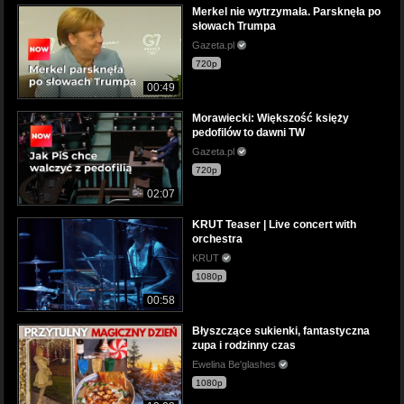
Merkel nie wytrzymała. Parsknęła po
słowach Trumpa
Gazeta.pl
720p
00:49
Morawiecki: Większość księży
pedofilów to dawni TW
Gazeta.pl
720p
02:07
KRUT Teaser | Live concert with
orchestra
KRUT
1080p
00:58
Błyszczące sukienki, fantastyczna
zupa i rodzinny czas
Ewelina Be'glashes
1080p