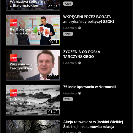
720p
02:46
WKRĘCENI PRZEZ BORATA
amerykańscy politycy! SZOK!
Gazeta.pl
720p
03:11
ŻYCZENIA OD POSŁA
TARCZYŃSKIEGO
Gazeta.pl
00:29
75 lecie lądowania w Normandii
Gazeta.pl
720p
01:43
Akcja ratownicza w Jaskini Wielkiej
Śnieżnej - niesamowita relacja