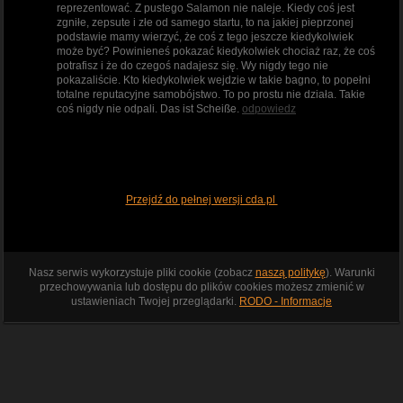
reprezentować. Z pustego Salamon nie naleje. Kiedy coś jest
zgniłe, zepsute i złe od samego startu, to na jakiej pieprzonej
podstawie mamy wierzyć, że coś z tego jeszcze kiedykolwiek
może być? Powinieneś pokazać kiedykolwiek chociaż raz, że coś
potrafisz i że do czegoś nadajesz się. Wy nigdy tego nie
pokazaliście. Kto kiedykolwiek wejdzie w takie bagno, to popełni
totalne reputacyjne samobójstwo. To po prostu nie działa. Takie
coś nigdy nie odpali. Das ist Scheiße.
odpowiedz
Przejdź do pełnej wersji cda.pl
Nasz serwis wykorzystuje pliki cookie (zobacz
naszą politykę
). Warunki
przechowywania lub dostępu do plików cookies możesz zmienić w
ustawieniach Twojej przeglądarki.
RODO - Informacje