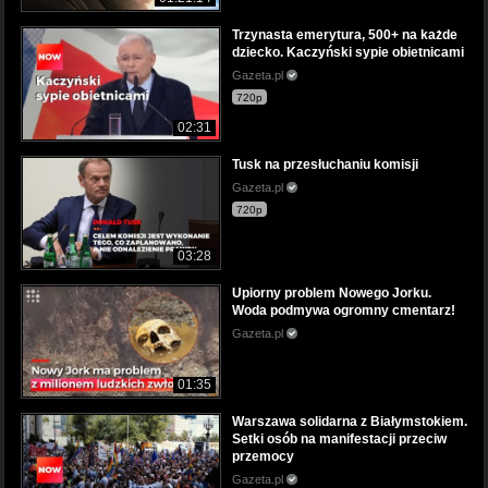
Trzynasta emerytura, 500+ na każde
dziecko. Kaczyński sypie obietnicami
Gazeta.pl
720p
02:31
Tusk na przesłuchaniu komisji
Gazeta.pl
720p
03:28
Upiorny problem Nowego Jorku.
Woda podmywa ogromny cmentarz!
Gazeta.pl
01:35
Warszawa solidarna z Białymstokiem.
Setki osób na manifestacji przeciw
przemocy
Gazeta.pl