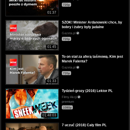
720p
01:37
SZOK! Minister Ardanowski chce, by
bobry i żubry były jadalne
Gazeta.pl
720p
01:45
To on stał za aferą taśmową. Kim jest
Marek Falenta?
Gazeta.pl
720p
01:33
Tydzień grozy (2016) Lektor PL
Filmy Akcji
premium
1080p
01:48:03
7 uczuć (2018) Cały film PL