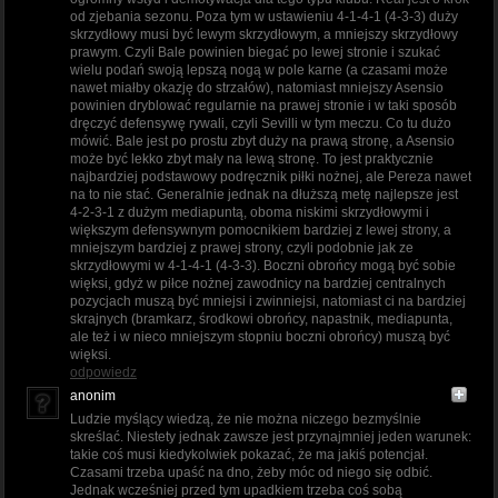
od zjebania sezonu. Poza tym w ustawieniu 4-1-4-1 (4-3-3) duży
skrzydłowy musi być lewym skrzydłowym, a mniejszy skrzydłowy
prawym. Czyli Bale powinien biegać po lewej stronie i szukać
wielu podań swoją lepszą nogą w pole karne (a czasami może
nawet miałby okazję do strzałów), natomiast mniejszy Asensio
powinien dryblować regularnie na prawej stronie i w taki sposób
dręczyć defensywę rywali, czyli Sevilli w tym meczu. Co tu dużo
mówić. Bale jest po prostu zbyt duży na prawą stronę, a Asensio
może być lekko zbyt mały na lewą stronę. To jest praktycznie
najbardziej podstawowy podręcznik piłki nożnej, ale Pereza nawet
na to nie stać. Generalnie jednak na dłuższą metę najlepsze jest
4-2-3-1 z dużym mediapuntą, oboma niskimi skrzydłowymi i
większym defensywnym pomocnikiem bardziej z lewej strony, a
mniejszym bardziej z prawej strony, czyli podobnie jak ze
skrzydłowymi w 4-1-4-1 (4-3-3). Boczni obrońcy mogą być sobie
więksi, gdyż w piłce nożnej zawodnicy na bardziej centralnych
pozycjach muszą być mniejsi i zwinniejsi, natomiast ci na bardziej
skrajnych (bramkarz, środkowi obrońcy, napastnik, mediapunta,
ale też i w nieco mniejszym stopniu boczni obrońcy) muszą być
więksi.
odpowiedz
anonim
Ludzie myślący wiedzą, że nie można niczego bezmyślnie
skreślać. Niestety jednak zawsze jest przynajmniej jeden warunek:
takie coś musi kiedykolwiek pokazać, że ma jakiś potencjał.
Czasami trzeba upaść na dno, żeby móc od niego się odbić.
Jednak wcześniej przed tym upadkiem trzeba coś sobą