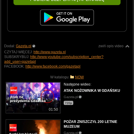
Dodał:
Gazeta.pl
zwiń opis video
CZYTAJ WIĘCEJ:
http://www.gazeta.pl
SUBSKRYBUJ:
http://www.youtube.com/subscription_center?
add_user=gazetapl
FACEBOOK:
http://www.facebook.com/gazetapl
W katalogu:
NOW
Następne wideo:
ATAK NOŻOWNIKA W GDAŃSKU
Gazeta.pl
720p
01:50
POŻAR ZNISZCZYŁ 200 LETNIE
MUZEUM
Gazeta.pl