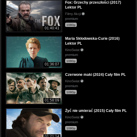
Fox: Grzechy przeszłości (2017)
Lektor PL
Filmy Akcji
premium
1080p
01:40:41
Maria Skłodowska-Curie (2016)
Lektor PL
KinoSwiat
premium
1080p
01:36:07
Czerwone maki (2024) Cały film PL
KinoSwiat
premium
1080p
01:58:09
Żyć nie umierać (2015) Cały film PL
KinoSwiat
premium
1080p
01:21:14