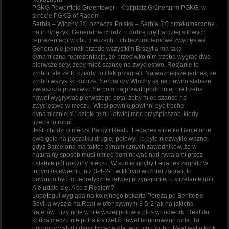
PGKG Powerfield Greentower - Kraftplatz Grünerturm PGKG, w
skrócie PGKG of Radom
Serbia – Włochy 3:0 oznacza Polska – Serbia 3:0 przetłumaczone
na inny język. Generalnie chodzi o dobrą grę bardziej siłowych
reprezentacji w obu meczach i ich bezproblemowe zwycięstwa.
Generalnie jednak przede wszystkim Brazylia ma taką
dynamiczną reprezentację, że przeciwko nim trzeba wygrać dwa
pierwsze sety, żeby mieć szansę na zwycięstwo. Rosjanie to
zrobili, ale że to dziady, to i tak przegrali. Najważniejsze jednak, że
zrobili wszystko dobrze. Serbia czy Włochy są na pewno słabsze.
Zwłaszcza przeciwko Serbom najprawdopodobniej nie trzeba
nawet wygrywać pierwszego seta, żeby mieć szanse na
zwycięstwo w meczu. Włosi pewnie powinni być trochę
dynamiczniejsi i dzięki temu łatwiej móc przyśpieszać, kiedy
trzeba to robić.
Jeśli chodzi o mecze Barcy i Realu. Leganes strzeliło Barcelonie
dwa gole na początku drugiej połowy. To było niezwykle ważne,
gdyż Barcelona ma takich dynamicznych zawodników, że w
naturalny sposób musi umieć dominować nad rywalami przez
ostatnie pół godziny meczu. W sumie gdyby Leganes zagrało w
innym ustawieniu, niż 3-4-2-1 w którym wczoraj zagrali, to
powinno być im teoretycznie łatwiej przynajmniej o strzelanie goli.
Ale udało się. A co z Realem?
Lopetegui wygląda na kolejnego bękarta Pereza po Benitezie.
Sevilla wyszła na Real w ofensywnym 3-5-2 jak na jakichś
frajerów. Trzy gole w pierwszej połowie plus woodwork. Real do
końca meczu nie potrafił strzelić nawet honorowego gola. To
ogromny wstyd i demotywacja dla tego typu klubu. Real jest o krok