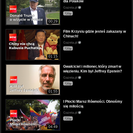
dla Polaków
Gazeta.pl
720p
00:29
Film Krzysiu gdzie jesteś zakazany w
Chinach!
Gazeta.pl
720p
01:15
Gwałciciel i milioner, który zmarł w
więzieniu. Kim był Jeffrey Epstein?
Gazeta.pl
720p
01:55
I Płocki Marsz Równości. Obnośmy
się miłością
Gazeta.pl
720p
04:49