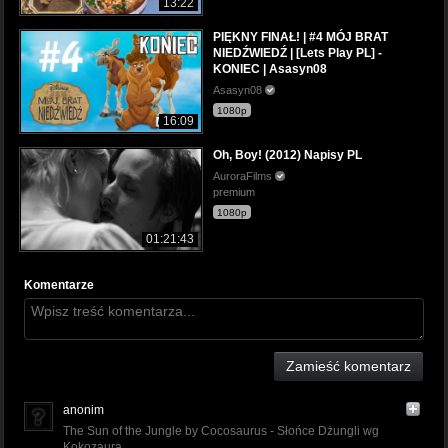
13:22
PIĘKNY FINAŁ! | #4 MÓJ BRAT
NIEDŹWIEDŹ | [Lets Play PL] -
KONIEC | Asasyn08
Asasyn08
1080p
16:09
Oh, Boy! (2012) Napisy PL
AuroraFilms
premium
1080p
01:21:43
Komentarze
Zamieść komentarz
anonim
The Sun of the Jungle by Cocosaurus - Słońce Dżungli wg
Kokozaura