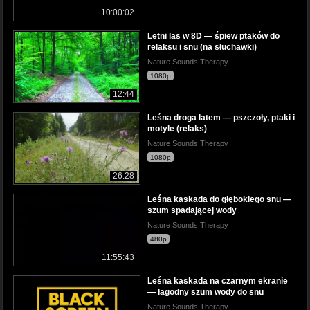
10:00:02
Letni las w 8D — śpiew ptaków do
relaksu i snu (na słuchawki)
Nature Sounds Therapy
1080p
12:44
Leśna droga latem — pszczoły, ptaki i
motyle (relaks)
Nature Sounds Therapy
1080p
26:28
Leśna kaskada do głębokiego snu —
szum spadającej wody
Nature Sounds Therapy
480p
11:55:43
Leśna kaskada na czarnym ekranie
— łagodny szum wody do snu
Nature Sounds Therapy