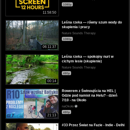
1080p
11:58:50
Leśna rzeka — równy szum wody do
skupienia i pracy
Nature Sounds Therapy
1080p
06:11:37
Leśna rzeka — spokojny nurt w
cichym lesie (skupienie)
Nature Sounds Therapy
480p
00:14
Rowerem z Świnoujścia na HEL |
Gdzie pod namiot na Helu? - dzień
7/10 - na Około
naOkoło
480p
21:13
#33 Przez Świat na Fazie - Indie - Delhi