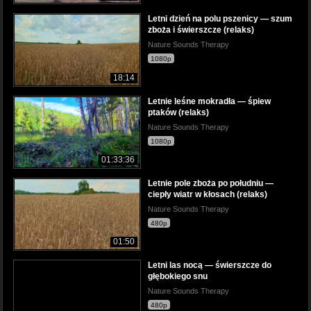
Letni dzień na polu pszenicy — szum
zboża i świerszcze (relaks)
Nature Sounds Therapy
1080p
18:14
Letnie leśne mokradła — śpiew
ptaków (relaks)
Nature Sounds Therapy
1080p
01:33:36
Letnie pole zboża po południu —
ciepły wiatr w kłosach (relaks)
Nature Sounds Therapy
480p
01:50
Letni las nocą — świerszcze do
głębokiego snu
Nature Sounds Therapy
480p