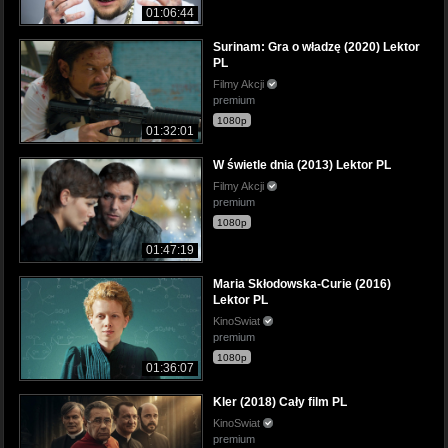
01:06:44
Surinam: Gra o władzę (2020) Lektor
PL
Filmy Akcji
premium
1080p
01:32:01
W świetle dnia (2013) Lektor PL
Filmy Akcji
premium
1080p
01:47:19
Maria Skłodowska-Curie (2016)
Lektor PL
KinoSwiat
premium
1080p
01:36:07
Kler (2018) Cały film PL
KinoSwiat
premium