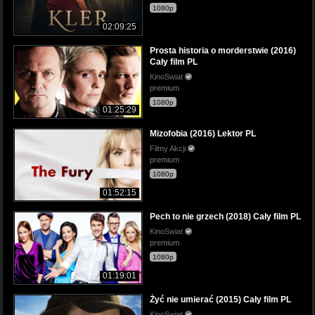
1080p
02:09:25
Prosta historia o morderstwie (2016)
Cały film PL
KinoSwiat
premium
1080p
01:25:29
Mizofobia (2016) Lektor PL
Filmy Akcji
premium
1080p
01:52:15
Pech to nie grzech (2018) Cały film PL
KinoSwiat
premium
1080p
01:19:01
Żyć nie umierać (2015) Cały film PL
KinoSwiat