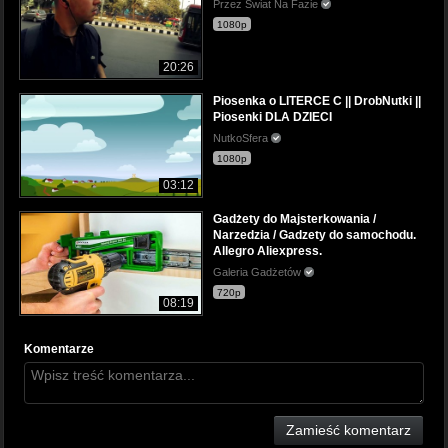
Przez Świat Na Fazie
1080p
20:26
Piosenka o LITERCE C || DrobNutki ||
Piosenki DLA DZIECI
NutkoSfera
1080p
03:12
Gadżety do Majsterkowania /
Narzedzia / Gadzety do samochodu.
Allegro Aliexpress.
Galeria Gadżetów
720p
08:19
Komentarze
Zamieść komentarz