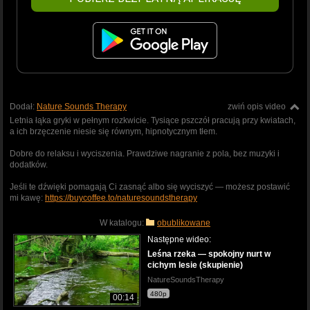
Dodał:
Nature Sounds Therapy
zwiń opis video
Letnia łąka gryki w pełnym rozkwicie. Tysiące pszczół pracują przy kwiatach,
a ich brzęczenie niesie się równym, hipnotycznym tłem.
Dobre do relaksu i wyciszenia. Prawdziwe nagranie z pola, bez muzyki i
dodatków.
Jeśli te dźwięki pomagają Ci zasnąć albo się wyciszyć — możesz postawić
mi kawę:
https://buycoffee.to/naturesoundstherapy
W katalogu:
obublikowane
Następne wideo:
Leśna rzeka — spokojny nurt w
cichym lesie (skupienie)
NatureSoundsTherapy
480p
00:14