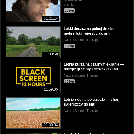
premium
1080p
01:21:14
Lekki deszcz na polnej drodze —
mokre łąki i wierzby, do snu
Nature Sounds Therapy
1080p
01:38:50
Letnia burza na czarnym ekranie —
odległe grzmoty i deszcz do snu
Nature Sounds Therapy
1080p
11:59:05
Letnia noc na polu zboża — chór
świerszczy do snu
Nature Sounds Therapy
01:06:53