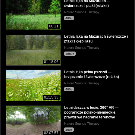
Letnia łąka na Mazurach —
świerszcze i ptaki (relaks)
Nature Sounds Therapy
480p
00:21
Letnia łąka na Mazurach świerszcze i
ptaki z głębi lasu
Nature Sounds Therapy
1080p
01:18:06
Letnia łąka pełna pszczół —
brzęczenie i świerszcze (relaks)
Nature Sounds Therapy
480p
01:15:33
Letni deszcz w lesie, 360° VR —
pogranicze polsko-niemieckie,
prawdziwe nagranie terenowe
Nature Sounds Therapy
480p
02:07:57