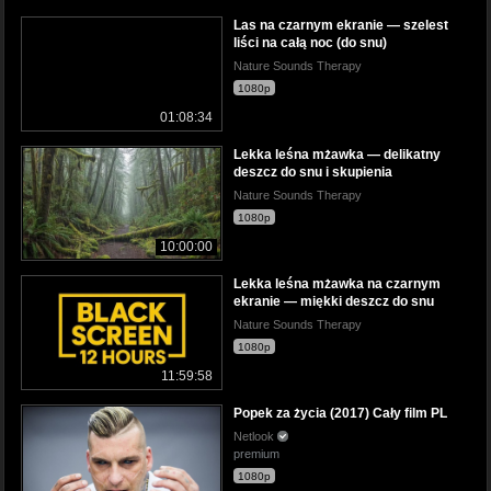
Las na czarnym ekranie — szelest
liści na całą noc (do snu)
Nature Sounds Therapy
1080p
01:08:34
Lekka leśna mżawka — delikatny
deszcz do snu i skupienia
Nature Sounds Therapy
1080p
10:00:00
Lekka leśna mżawka na czarnym
ekranie — miękki deszcz do snu
Nature Sounds Therapy
1080p
11:59:58
Popek za życia (2017) Cały film PL
Netlook
premium
1080p