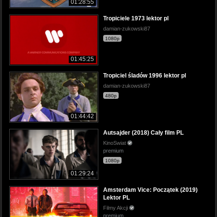
01:28:55
Tropiciele 1973 lektor pl
damian-zukowski87
1080p
01:45:25
Tropiciel śladów 1996 lektor pl
damian-zukowski87
480p
01:44:42
Autsajder (2018) Cały film PL
KinoSwiat
premium
1080p
01:29:24
Amsterdam Vice: Początek (2019)
Lektor PL
Filmy Akcji
premium