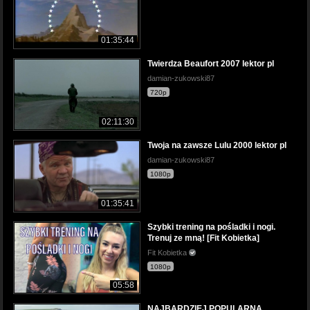
01:35:44
Twierdza Beaufort 2007 lektor pl
damian-zukowski87
720p
02:11:30
Twoja na zawsze Lulu 2000 lektor pl
damian-zukowski87
1080p
01:35:41
Szybki trening na pośladki i nogi.
Trenuj ze mną! [Fit Kobietka]
Fit Kobietka
1080p
05:58
NAJBARDZIEJ POPULARNA