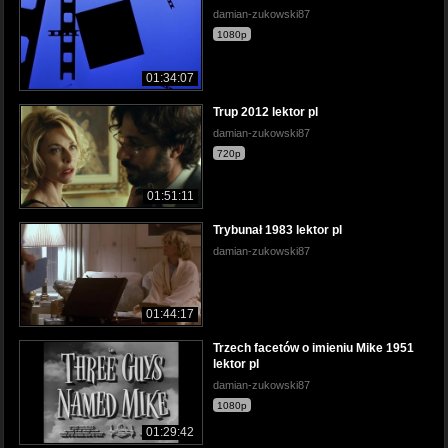
damian-zukowski87
1080p
01:34:07
Trup 2012 lektor pl
damian-zukowski87
720p
01:51:11
Trybunał 1983 lektor pl
damian-zukowski87
01:44:17
Trzech facetów o imieniu Mike 1951
lektor pl
damian-zukowski87
1080p
01:29:42