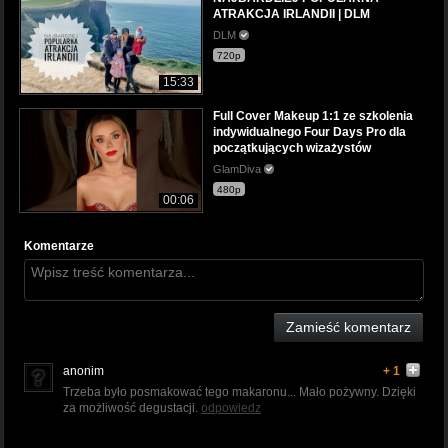
ATRAKCJA IRLANDII | DLM
DLM
720p
15:33
Full Cover Makeup 1:1 ze szkolenia
indywidualnego Four Days Pro dla
początkujących wizażystów
GlamDiva
480p
00:06
Komentarze
Zamieść komentarz
anonim
+ 1
Trzeba było posmakować tego makaronu... Mało pożywny. Dzięki
za możliwość degustacji.
odpowiedz