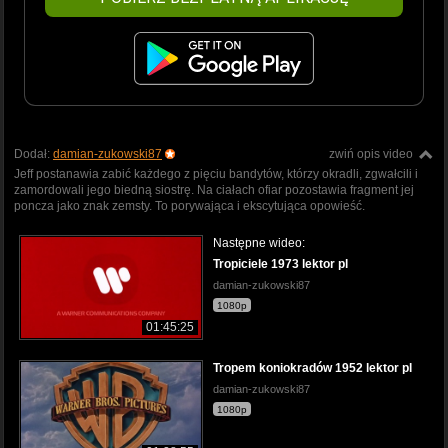
Dodał:
damian-zukowski87
zwiń opis video
Jeff postanawia zabić każdego z pięciu bandytów, którzy okradli, zgwałcili i
zamordowali jego biedną siostrę. Na ciałach ofiar pozostawia fragment jej
poncza jako znak zemsty. To porywająca i ekscytująca opowieść.
Następne wideo:
Tropiciele 1973 lektor pl
damian-zukowski87
1080p
01:45:25
Tropem koniokradów 1952 lektor pl
damian-zukowski87
1080p