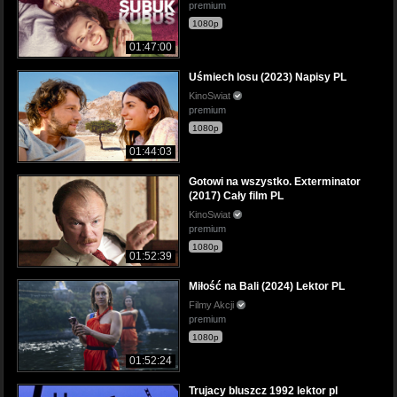
premium
1080p
01:47:00
Uśmiech losu (2023) Napisy PL
KinoSwiat
premium
1080p
01:44:03
Gotowi na wszystko. Exterminator
(2017) Cały film PL
KinoSwiat
premium
1080p
01:52:39
Miłość na Bali (2024) Lektor PL
Filmy Akcji
premium
1080p
01:52:24
Trujacy bluszcz 1992 lektor pl