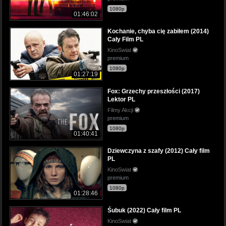
1080p
01:46:02
Kochanie, chyba cię zabiłem (2014)
Cały Film PL
KinoSwiat
premium
1080p
01:27:19
Fox: Grzechy przeszłości (2017)
Lektor PL
Filmy Akcji
premium
1080p
01:40:41
Dziewczyna z szafy (2012) Cały film
PL
KinoSwiat
premium
1080p
01:28:46
Śubuk (2022) Cały film PL
KinoSwiat