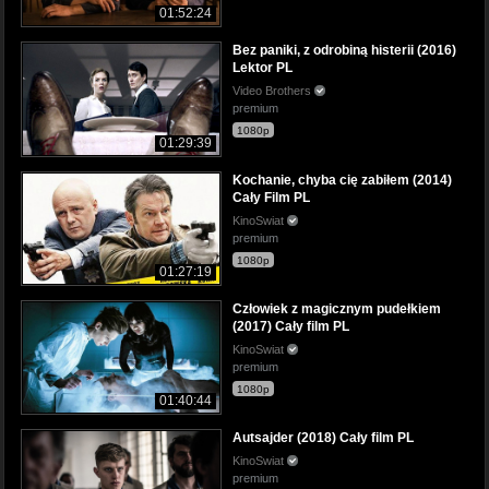
01:52:24
Bez paniki, z odrobiną histerii (2016)
Lektor PL
Video Brothers
premium
1080p
01:29:39
Kochanie, chyba cię zabiłem (2014)
Cały Film PL
KinoSwiat
premium
1080p
01:27:19
Człowiek z magicznym pudełkiem
(2017) Cały film PL
KinoSwiat
premium
1080p
01:40:44
Autsajder (2018) Cały film PL
KinoSwiat
premium