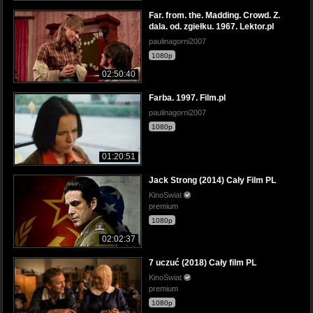
Far. from. the. Madding. Crowd. Z.
dala. od. zgiełku. 1967. Lektor.pl
paulinagorni2007
1080p
02:50:40
Farba. 1997. Film.pl
paulinagorni2007
1080p
01:20:51
Jack Strong (2014) Cały Film PL
KinoSwiat
premium
1080p
02:02:37
7 uczuć (2018) Cały film PL
KinoSwiat
premium
1080p