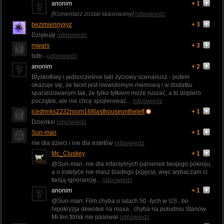
anonim
+ 1
[Komentarz został skasowany]
odpowiedz
bezimiennyxyz
+ 3
Dziękuję
odpowiedz
mwars
+ 3
bdb -
odpowiedz
anonim
+ 2
Błyskotliwy i jednocześnie taki życiowy scenariusz - potem
okazuje się, że facet jest niewidomym niemową i w dodatku
sparaliżowanym tak, że tylko tyłkiem może ruszać, a to dopiero
początek, ale nie chcę spojlerować...
odpowiedz
icedrinks2232room168lasthouseontheleft
+ 1
Dzienks!
odpowiedz
Sun-man
+ 1
nie dla dzieci i nie dla estetów
odpowiedz
Mc_Cluskey
+ 1
@Sun-man: nie dla infantylnych panienek twojego pokroju,
a o estetyce nie masz bladego pojęcia, więc wybaczam ci
twoją ignorancję...
odpowiedz
anonim
+ 1
@Sun-man: Film chyba o latach 50 -tych w US , bo
hipokryzja dewotek na maxa , chyba na południu Stanów.
Mi ten filmik nie pasował
odpowiedz