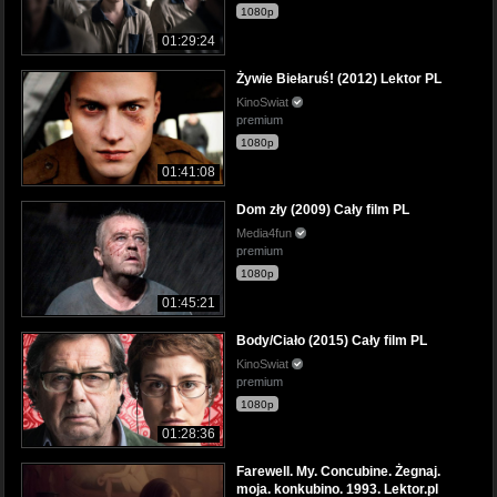
1080p
01:29:24
Żywie Biełaruś! (2012) Lektor PL
KinoSwiat
premium
1080p
01:41:08
Dom zły (2009) Cały film PL
Media4fun
premium
1080p
01:45:21
Body/Ciało (2015) Cały film PL
KinoSwiat
premium
1080p
01:28:36
Farewell. My. Concubine. Żegnaj.
moja. konkubino. 1993. Lektor.pl