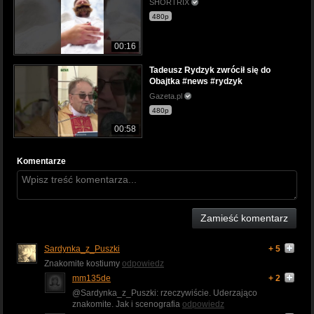
SHORTRIX
480p
00:16
Tadeusz Rydzyk zwrócił się do
Obajtka #news #rydzyk
Gazeta.pl
480p
00:58
Komentarze
Zamieść komentarz
Sardynka_z_Puszki
+ 5
Znakomite kostiumy
odpowiedz
mm135de
+ 2
@Sardynka_z_Puszki: rzeczywiście. Uderzająco
znakomite. Jak i scenografia
odpowiedz