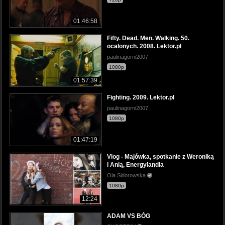
01:46:58
Fifty. Dead. Men. Walking. 50.
ocalonych. 2008. Lektor.pl
paulinagorni2007
1080p
01:57:39
Fighting. 2009. Lektor.pl
paulinagorni2007
1080p
01:47:19
Vlog - Majówka, spotkanie z Weroniką
i Anią, Energylandia
Ola Sidorowska
1080p
12:24
ADAM VS BÓG