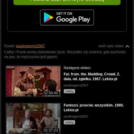
Dodał:
paulinagorni2007
zwiń opis video
Cathy i Frank wiodą sielankowe życie. Wszystko się zmienia, gdy wychodzi
na jaw, że mężczyzna jest gejem.
Następne wideo:
Far. from. the. Madding. Crowd. Z.
dala. od. zgiełku. 1967. Lektor.pl
paulinagorni2007
1080p
02:50:40
Fantozzi. przeciw. wszystkim. 1980.
Lektor.pl
paulinagorni2007
1080p
01:37:23