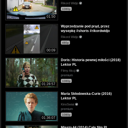
Rikord Widjo
1080p
01:50
Wyprzedzanie pod prąd, przez
wysepkę #shorts #rikordwidjo
Rikord Widjo
480p
00:09
Doris: Historia pewnej miłości (2018)
Lektor PL
Filmy Akcji
premium
1080p
01:28:57
Maria Skłodowska-Curie (2016)
Lektor PL
KinoSwiat
premium
1080p
01:36:07
Miasto 44 (2014) Cały film PL