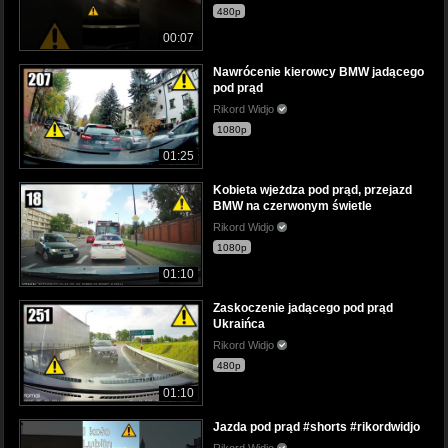
480p
00:07
Nawrócenie kierowcy BMW jadącego
pod prąd
Rikord Widjo
1080p
01:25
Kobieta wjeżdza pod prąd, przejazd
BMW na czerwonym świetle
Rikord Widjo
1080p
01:10
Zaskoczenie jadącego pod prąd
Ukraińca
Rikord Widjo
480p
01:10
Jazda pod prąd #shorts #rikordwidjo
Rikord Widjo