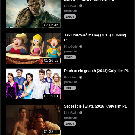
KinoSwiat
premium
1080p
02:06:46
Jak uratować mamę (2015) Dubbing
PL
KinoSwiat
premium
1080p
01:26:12
Pech to nie grzech (2018) Cały film PL
KinoSwiat
premium
1080p
01:19:01
Szczęście świata (2016) Cały film PL
KinoSwiat
premium
1080p
01:38:19