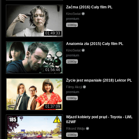
Zaćma (2016) Cały film PL
KinoSwiat
premium
1080p
01:49:33
Anatomia zła (2015) Cały film PL
KinoSwiat
premium
1080p
01:56:46
Życie jest wspaniałe (2018) Lektor PL
Filmy Akcji
premium
1080p
01:37:09
Wjazd kobiety pod prąd - Toyota - LWL
02WF
Rikord Widjo
1080p