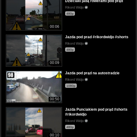
Dzieciaki jadą rowerami pod prąd
Rikord Widjo
480p
00:06
Jazda pod prad #rikordwidjo #shorts
Rikord Widjo
480p
00:09
Jazda pod prąd na autostradzie
Rikord Widjo
1080p
00:50
Jazda Punciakiem pod prąd #shorts
#rikordwidjo
Rikord Widjo
480p
00:10