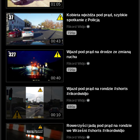
01:05
Kobieta wjeżdża pod prąd, szybkie
spotkanie z Policją
Rikord Widjo
720p
00:43
Wjazd pod prąd na drodze ze zmianą
ruchu
Rikord Widjo
720p
00:40
Wjazd pod prąd na rondzie #shorts
#rikordwidjo
Rikord Widjo
480p
00:10
Rowerzyści jadą pod prąd na rondzie
we Wrześni #shorts #rikordwidjo
Rikord Widjo