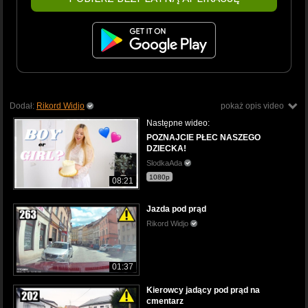
Dodał:
Rikord Widjo
pokaż opis video
Następne wideo:
POZNAJCIE PŁEC NASZEGO
DZIECKA!
SlodkaAda
1080p
08:21
Jazda pod prąd
Rikord Widjo
01:37
Kierowcy jadący pod prąd na
cmentarz