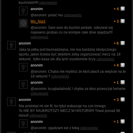
kuchniiiiii!!!!!
odpowiedz
anonim
+ 4
@anonim: polać mu
odpowiedz
Mo_Nia3
+ 3
@anonim: Sam won do kuchni pedale. odezwał się
napewno grubas co na kompie całe dnie spędza!!!!
odpowiedz
anonim
+ 6
Jaka ta piłka jest beznadziejna, nie ma bardziej idiotycznego
sportu, jakim trzeba być debilem żeby organizować mecz na 18
sekund , tylko kasa sie dla tych oszołomów liczy
odpowiedz
anonim
+ 4
@anonim: Chyba nie myślisz że ktoś płacił za wejście na te
18 sekund ?
odpowiedz
anonim
+ 1
@anonim: tv,ogladalność ! chyba ze ktos przeoczył hehehe
odpowiedz
anonim
+ 3
Nie podobal mi sie fil, bo tytul wskazuje na cos innego.
To NIE BY NAJKROTSZY MECZ W HISTORII!!!! Trwal ponad 96
minut!
odpowiedz
anonim
+ 1
@anonim: zgadzam sie z tobą
odpowiedz