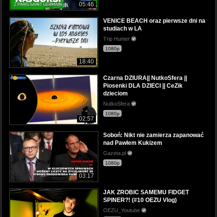
05:46
VENICE BEACH oraz pierwsze dni na
studiach w LA
Trip Hunter
1080p
18:40
Czarna DZIURA|| NutkoSfera ||
Piosenki DLA DZIECI || CeZik
dzieciom
NutkoSfera
1080p
02:57
Soboń: Nikt nie zamierza zapanować
nad Pawłem Kukizem
Gazeta.pl
1080p
03:17
JAK ZROBIC SAMEMU FIDGET
SPINER?! (#10 OEZU Vlog)
OEZU_Youtube