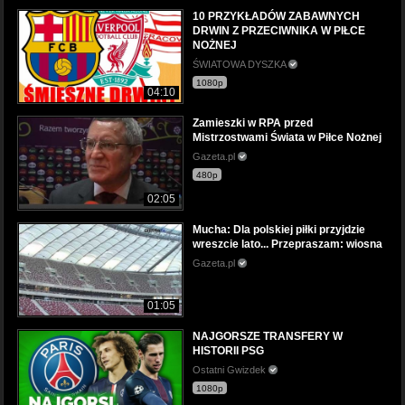
10 PRZYKŁADÓW ZABAWNYCH
DRWIN Z PRZECIWNIKA W PIŁCE
NOŻNEJ
ŚWIATOWA DYSZKA
1080p
04:10
Zamieszki w RPA przed
Mistrzostwami Świata w Piłce Nożnej
Gazeta.pl
480p
02:05
Mucha: Dla polskiej piłki przyjdzie
wreszcie lato... Przepraszam: wiosna
Gazeta.pl
01:05
NAJGORSZE TRANSFERY W
HISTORII PSG
Ostatni Gwizdek
1080p