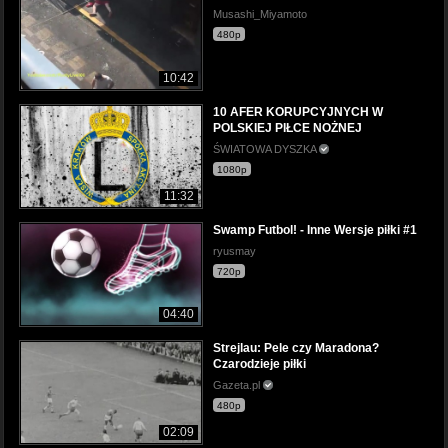
Musashi_Miyamoto
480p
10:42
10 AFER KORUPCYJNYCH W
POLSKIEJ PIŁCE NOŻNEJ
ŚWIATOWA DYSZKA
1080p
11:32
Swamp Futbol! - Inne Wersje piłki #1
ryusmay
720p
04:40
Strejlau: Pele czy Maradona?
Czarodzieje piłki
Gazeta.pl
480p
02:09