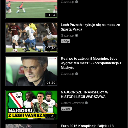
Gazeta.pl
01:34
Lech Poznań szykuje się na mecz ze
Spartą Praga
Gazeta.pl
480p
02:50
Real po to zatrudnił Mourinho, żeby
wygrać ten mecz! - korespondencja z
Madrytu
Gazeta.pl
03:26
NAJGORSZE TRANSFERY W
HISTORII LEGII WARSZAWA
Ostatni Gwizdek
1080p
03:45
Euro 2016 Kompilacja Bójek +18