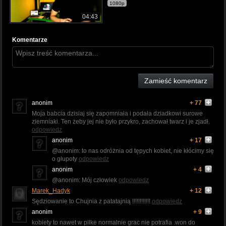
1080p
04:43
Komentarze
Zamieść komentarz
anonim
+ 77
Moja babcia dzisiaj się zapomniała i podała dziadkowi surowe
ziemniaki. Ten żeby jej nie było przykro, zachował twarz i je zjadł.
odpowiedz
anonim
+ 17
@anonim: to nas odróżnia od tępych kobiet, nie kłócimy się
o głupoty
odpowiedz
anonim
+ 4
@anonim: Mój człowiek
odpowiedz
Marek_Hadyk
+ 12
Sędziowanie to Chujnia z patatajnią !!!!!!!!!!!!
odpowiedz
anonim
+ 9
kobiety to nawet w pilke normalnie grac nie potrafia .won do