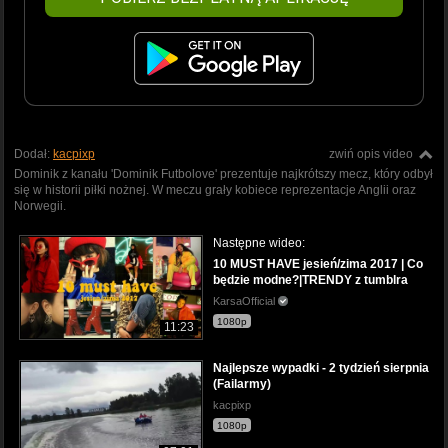
Dodał:
kacpixp
zwiń opis video
Dominik z kanału 'Dominik Futbolove' prezentuje najkrótszy mecz, który odbył
się w historii piłki nożnej. W meczu grały kobiece reprezentacje Anglii oraz
Norwegii.
Następne wideo:
10 MUST HAVE jesień/zima 2017 | Co
będzie modne?|TRENDY z tumblra
KarsaOfficial
1080p
11:23
Najlepsze wypadki - 2 tydzień sierpnia
(Failarmy)
kacpixp
1080p