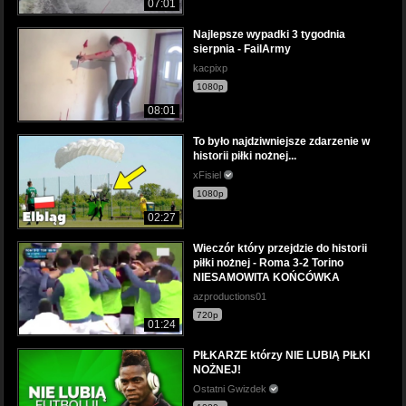
07:01
Najlepsze wypadki 3 tygodnia
sierpnia - FailArmy
kacpixp
1080p
08:01
To było najdziwniejsze zdarzenie w
historii piłki nożnej...
xFisiel
1080p
02:27
Wieczór który przejdzie do historii
piłki nożnej - Roma 3-2 Torino
NIESAMOWITA KOŃCÓWKA
azproductions01
720p
01:24
PIŁKARZE którzy NIE LUBIĄ PIŁKI
NOŻNEJ!
Ostatni Gwizdek