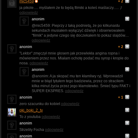
mic5459
+ 2
ja pikole..... myślałem że to będą filmiki a koleś maślaczy...... ;/
odpowiedz
anonim
@mic5459: Pieprzy z taką podnietą, że po kilkunastu
sekundach musiałem wyłączyć dźwięk i obserwowałem
"filmik" a jedyne czego się doczekałem to pokaz slajdów....
odpowiedz
anonim
+ 2
"Lektor" zmęczył mnie głosem jak przewlekła angina ropna i
mówieniem przez nos. Miałam ochotę podać mu syrop i krople do
nosa.
odpowiedz
anonim
@anonim: A ja skopać mu ten kłamliwy ryj. Wprowadził
mnie w błąd tytułem tego badziewia, przez co straciłem
kilka minut życia przez jego kłamstewko. Śmieć typu FAKT i
SUPER EKSPRES.
odpowiedz
anonim
+ 1
zero szacunku do kobiet
odpowiedz
oki_boki_2_tv
To z youtuba
odpowiedz
anonim
Strzeliły Focha
odpowiedz
anonim