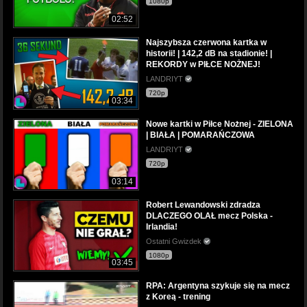
1080p
02:52
Najszybsza czerwona kartka w
historii! | 142,2 dB na stadionie! |
REKORDY w PIŁCE NOŻNEJ!
LANDRIYT
720p
03:34
Nowe kartki w Piłce Nożnej - ZIELONA
| BIAŁA | POMARAŃCZOWA
LANDRIYT
720p
03:14
Robert Lewandowski zdradza
DLACZEGO OLAŁ mecz Polska -
Irlandia!
Ostatni Gwizdek
1080p
03:45
RPA: Argentyna szykuje się na mecz
z Koreą - trening