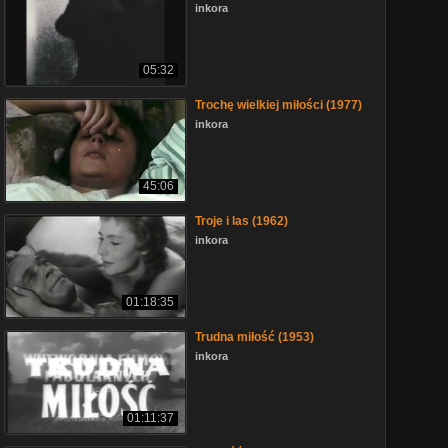
inkora
05:32
Trochę wielkiej miłości (1977)
inkora
45:06
Troje i las (1962)
inkora
01:18:35
Trudna miłość (1953)
inkora
01:11:37