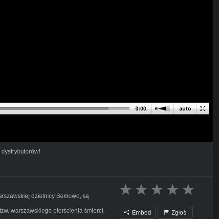
0:00
auto
 dystrybutorów!
arszawskiej dzielnicy Bemowo, są
tzw. warszawskiego pierścienia śmierci,
Embed
Zgłoś