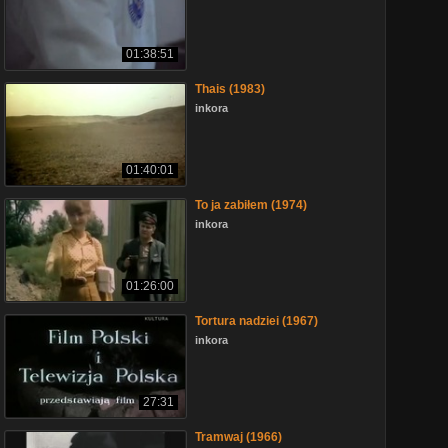
01:38:51
Thais (1983)
inkora
01:40:01
To ja zabiłem (1974)
inkora
01:26:00
Tortura nadziei (1967)
inkora
27:31
Tramwaj (1966)