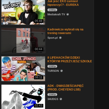
Jak jeść EKO zamiast
hipsterzyć? - EUREKA
1080p
Mediakraft TV
05:48
Kadrowicze wybrali się na
trening rowerami
Sport.pl
00:44
8 LIFEHACKÓW DZIĘKI
KTÓRYM PRZEŻYJESZ SZKOŁE
1080p
TURSON
06:11
ADK - DWADZIEŚCIAPIĘĆ
(PROD. CHEYENO LSB)
1080p
34UDGS
02:43