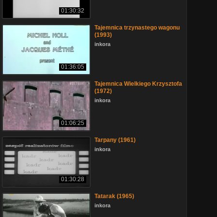
01:30:32
Tajemnica trzynastego wagonu
(1993)
inkora
01:36:05
Tajemnica Wielkiego Krzysztofa
(1972)
inkora
01:06:25
Tarpany (1961)
inkora
01:30:28
Tatarak (1965)
inkora