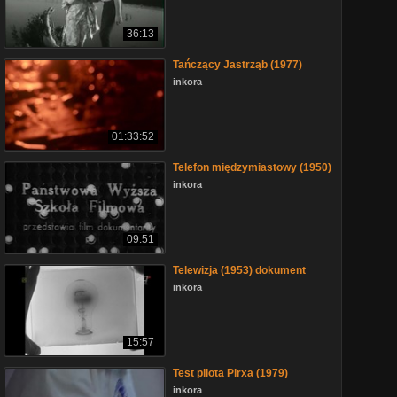
36:13
Tańczący Jastrząb (1977)
inkora
01:33:52
Telefon międzymiastowy (1950)
inkora
09:51
Telewizja (1953) dokument
inkora
15:57
Test pilota Pirxa (1979)
inkora