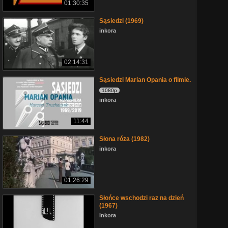
01:30:35
Sąsiedzi (1969)
inkora
02:14:31
Sąsiedzi Marian Opania o filmie.
1080p
inkora
11:44
Słona róża (1982)
inkora
01:26:29
Słońce wschodzi raz na dzień
(1967)
inkora