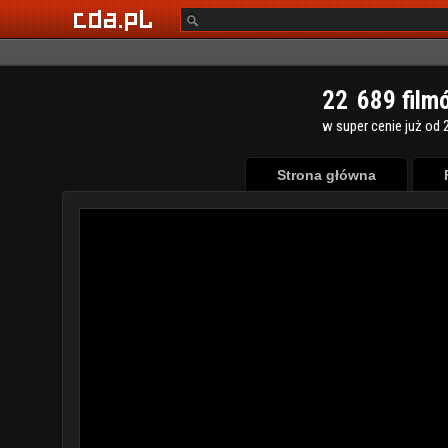
2
2
6
8
9
film
w super cenie już od 2
Strona główna