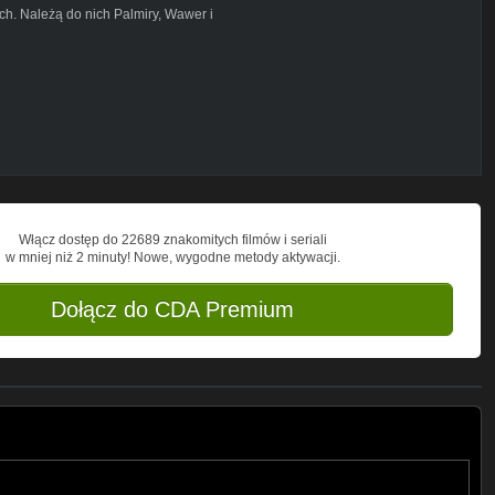
ch. Należą do nich Palmiry, Wawer i
 jak właśnie Szwedzkie Góry. Kim były
ko kilka. Dlaczego właśnie oni zginęli?
ęci mieszkańcy Wawrzyszewa, którzy byli
kie Góry w reżyserii Hanny Zofii Etemadi
arnych, jak i w części dokumentalnej,
pamiętnienia tej okupacyjnej tragedii.
cka, Jerzy Pożarowski, Jolanta
Włącz dostęp do 22689 znakomitych filmów i seriali
w mniej niż 2 minuty! Nowe, wygodne metody aktywacji.
ek Zieliński oraz Grupa Rekonstrukcyjno -
Dołącz do CDA Premium