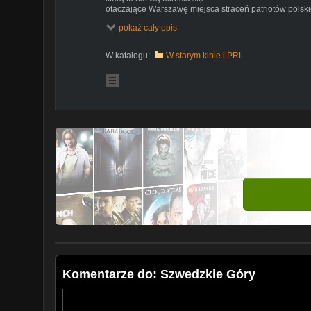
otaczające Warszawę miejsca straceń patriotów polski
kilkanaście innych miejscowości,
pokaż cały opis
będących świadkami tylko jednej okupacyjnej tragedii,
ofiary niemieckich okupantów?
Spośród 96 osób zdołano dotychczas zidentyfikować tyl
W katalogu:
W starym kinie i PRL
Dlaczego wybrano Szwedzkie
Góry i termin 6 stycznia? Co przechowali w swej pami
świadkami tego mordu
i którzy wskazali po latach jego miejsce? Film Szwedz
jest próbą odpowiedzi na te
dramatyczne pytania, zarówno w rekonstrukcjach fabul
przedstawiającej historyków
i pasjonatów, którzy doprowadzili do przypomnienia i u
W filmie występują: Małgorzata Jóźwiak, Aniceta Ochni
Fijałkowska - Pilarczyk, Wojciech
Magdziak, Sebastian Pudzianowski, Piotr Nowicki, Jac
Filmowa Bemowo.
Komentarze do: Szwedzkie Góry