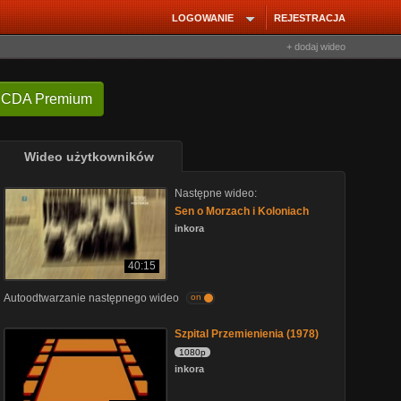
LOGOWANIE
REJESTRACJA
+ dodaj wideo
 CDA Premium
Wideo użytkowników
Następne wideo:
Sen o Morzach i Koloniach
inkora
40:15
Autoodtwarzanie następnego wideo
on
Szpital Przemienienia (1978)
1080p
inkora