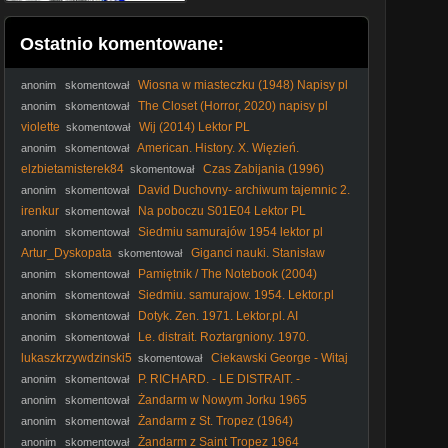
Ostatnio komentowane:
Wiosna w miasteczku (1948) Napisy pl
anonim
skomentował
The Closet (Horror, 2020) napisy pl
anonim
skomentował
violette
Wij (2014) Lektor PL
skomentował
American. History. X. Więzień.
anonim
skomentował
nienawiści. 1998. Lektor.pl
elzbietamisterek84
Czas Zabijania (1996)
skomentował
Lektor FHD
David Duchovny- archiwum tajemnic 2.
anonim
skomentował
8.
irenkur
Na poboczu S01E04 Lektor PL
skomentował
Siedmiu samurajów 1954 lektor pl
anonim
skomentował
Artur_Dyskopata
Giganci nauki. Stanisław
skomentował
Ulam - dokument pl
Pamiętnik / The Notebook (2004)
anonim
skomentował
Lektor PL
Siedmiu. samurajow. 1954. Lektor.pl
anonim
skomentował
Dotyk. Zen. 1971. Lektor.pl. AI
anonim
skomentował
Le. distrait. Roztargniony. 1970.
anonim
skomentował
Lektor.pl
lukaszkrzywdzinski5
Ciekawski George - Witaj
skomentował
wiosno ! (2013)
P. RICHARD. - LE DISTRAIT. -
anonim
skomentował
Roztargniony. (1970) lektor
Żandarm w Nowym Jorku 1965
anonim
skomentował
Żandarm z St. Tropez (1964)
anonim
skomentował
Żandarm z Saint Tropez 1964
anonim
skomentował