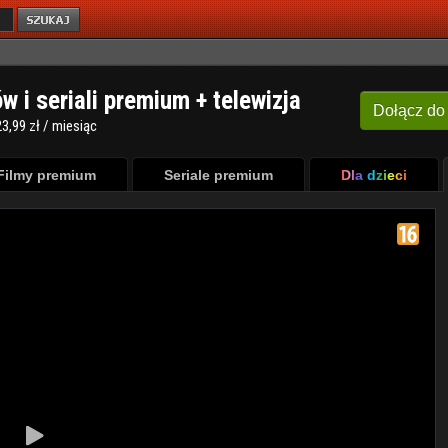
ów i seriali premium + telewizja
Dołącz
do
3,99 zł / miesiąc
Filmy premium
Seriale premium
Dla dzieci