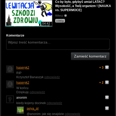
Co by było, gdybyś umiał LATAĆ?
Wysokość, a Twój organizm ! [NAUKA
vs. SUPERMOCE]
iWiesz
1080p
04:42
Komentarze
Zamieść komentarz
haseryk2
+ 3
RIP
Krzysztof Banaszyk
odpowiedz
haseryk2
+ 2
W końcu
Dziękuję
odpowiedz
anonim
kiedy kojeny docinek
odpowiedz
seiya_pl
@anonim: jak się onajdzie
odpowiedz