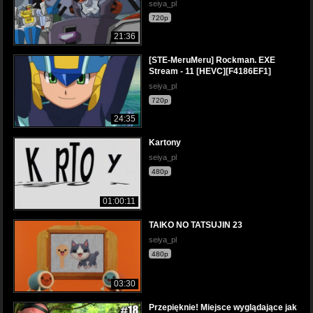
seiya_pl
720p
21:36
[STE-MeruMeru] Rockman. EXE
Stream - 11 [HEVC][F4186EF1]
seiya_pl
720p
24:35
Kartony
seiya_pl
480p
01:00:11
TAIKO NO TATSUJIN 23
seiya_pl
480p
03:30
Przepięknie! Miejsce wyglądające jak