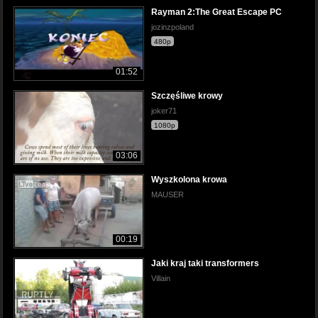
Rayman 2:The Great Escape PC
jozinzpoland
480p
01:52
Szczęśliwe krowy
joker71
1080p
03:06
Wyszkolona krowa
MAUSER
00:19
Jaki kraj taki transformers
Villain