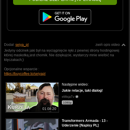
Dodał:
seiya_pl
zwiń opis video
Jedyny odcinek jaki był na wyciągnięcie ręki z pewnej strony hostingowej
której maskotką jest chomik. Nie dziękujcie, wystarczy mnie wielbić na
klęczakach;)
Opcjonalne wsparcie :
https://buycoffee.to/seiyapl
Następne wideo:
Jakie relacje, taki dialog!
eMisjaTv
1080p
01:08:20
Transformers Armada - 13 -
Uderzenie [Napisy PL]