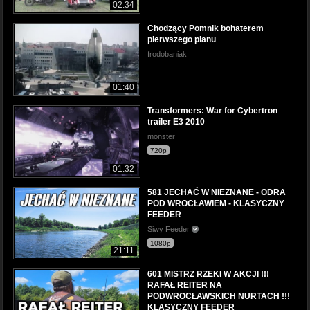
02:34
Chodzący Pomnik bohaterem
pierwszego planu
frodobaniak
01:40
Transformers: War for Cybertron
trailer E3 2010
monster
720p
01:32
581 JECHAĆ W NIEZNANE - ODRA
POD WROCŁAWIEM - KLASYCZNY
FEEDER
Siwy Feeder
1080p
21:11
601 MISTRZ RZEKI W AKCJI !!!
RAFAŁ REITER NA
PODWROCŁAWSKICH NURTACH !!!
KLASYCZNY FEEDER