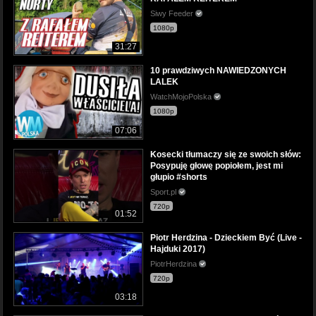
Siwy Feeder
1080p
31:27
10 prawdziwych NAWIEDZONYCH
LALEK
WatchMojoPolska
1080p
07:06
Kosecki tłumaczy się ze swoich słów:
Posypuję głowę popiołem, jest mi
głupio #shorts
Sport.pl
720p
01:52
Piotr Herdzina - Dzieckiem Być (Live -
Hajduki 2017)
PiotrHerdzina
720p
03:18