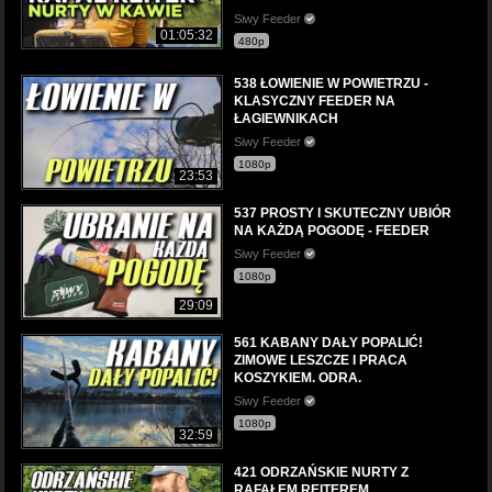
Siwy Feeder
01:05:32
480p
538 ŁOWIENIE W POWIETRZU -
KLASYCZNY FEEDER NA
ŁAGIEWNIKACH
Siwy Feeder
1080p
23:53
537 PROSTY I SKUTECZNY UBIÓR
NA KAŻDĄ POGODĘ - FEEDER
Siwy Feeder
1080p
29:09
561 KABANY DAŁY POPALIĆ!
ZIMOWE LESZCZE I PRACA
KOSZYKIEM. ODRA.
Siwy Feeder
1080p
32:59
421 ODRZAŃSKIE NURTY Z
RAFAŁEM REITEREM