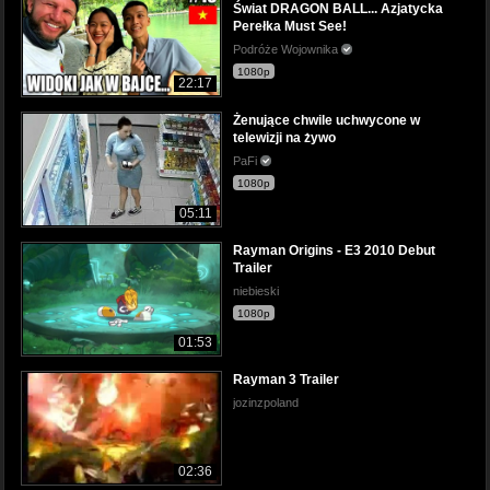
Świat DRAGON BALL... Azjatycka
Perełka Must See!
Podróże Wojownika
1080p
22:17
Żenujące chwile uchwycone w
telewizji na żywo
PaFi
1080p
05:11
Rayman Origins - E3 2010 Debut
Trailer
niebieski
1080p
01:53
Rayman 3 Trailer
jozinzpoland
02:36