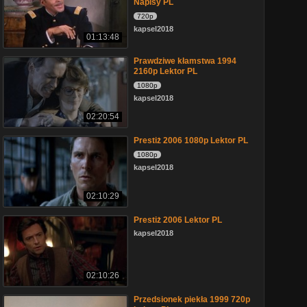
Napisy PL
720p
kapsel2018
01:13:48
Prawdziwe kłamstwa 1994
2160p Lektor PL
1080p
kapsel2018
02:20:54
Prestiż 2006 1080p Lektor PL
1080p
kapsel2018
02:10:29
Prestiż 2006 Lektor PL
kapsel2018
02:10:26
Przedsionek piekła 1999 720p