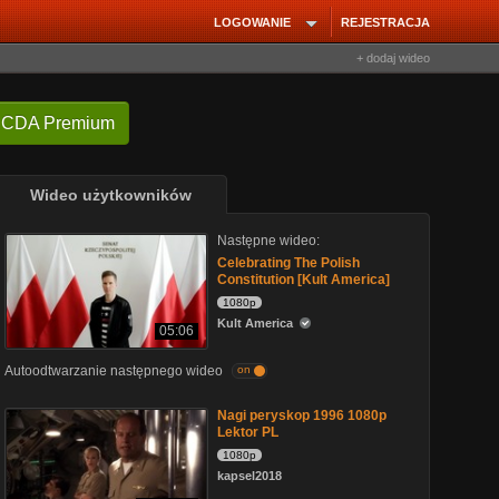
LOGOWANIE
REJESTRACJA
+ dodaj wideo
 CDA Premium
Wideo użytkowników
Następne wideo:
Celebrating The Polish
Constitution [Kult America]
1080p
Kult America
05:06
Autoodtwarzanie następnego wideo
on
Nagi peryskop 1996 1080p
Lektor PL
1080p
kapsel2018