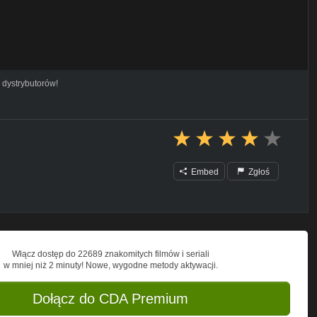
 dystrybutorów!
Embed
Zgłoś
Włącz dostęp do 22689 znakomitych filmów i seriali
w mniej niż 2 minuty! Nowe, wygodne metody aktywacji.
Dołącz do CDA Premium