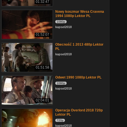
01:32:47
Nowy koszmar Wesa Cravena
1994 1080p Lektor PL
1080p
kapsel2018
01:52:07
Obecność 1 2013 480p Lektor
PL
kapsel2018
01:51:58
Odwet 1990 1080p Lektor PL
1080p
kapsel2018
02:04:01
Operacja Overlord 2018 720p
Lektor PL
720p
kapsel2018