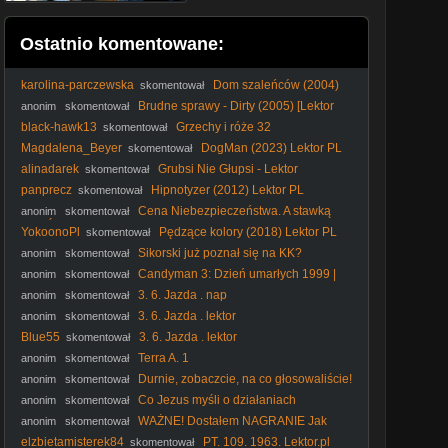
Ostatnio komentowane:
karolina-parczewska
Dom szaleńców (2004)
skomentował
Lektor PL
Brudne sprawy - Dirty (2005) [Lektor
anonim
skomentował
PL]
black-hawk13
Grzechy i róże 32
skomentował
Magdalena_Beyer
DogMan (2023) Lektor PL
skomentował
alinadarek
Grubsi Nie Głupsi - Lektor
skomentował
panprecz
Hipnotyzer (2012) Lektor PL
skomentował
Cena Niebezpieczeństwa. A stawką
anonim
skomentował
Jest Śmierc Uciekinier Francja JugosławiaVID-
YokoonoPl
Pędzące kolory (2018) Lektor PL
skomentował
1712640061291
Sikorski już poznał się na KK?
anonim
skomentował
#Sikorski #kler #elita #polityka #KK #katolicyzm #kościół
Candyman 3: Dzień umarłych 1999 |
anonim
skomentował
Lektor PL | HQ
3. 6. Jazda . nap
anonim
skomentował
3. 6. Jazda . lektor
anonim
skomentował
Blue55
3. 6. Jazda . lektor
skomentował
Terra A. 1
anonim
skomentował
Durnie, zobaczcie, na co głosowaliście!
anonim
skomentował
#Nawrocki #Batyr #protestanci #wybory2025 #polityka
Co Jezus myśli o działaniach
anonim
skomentował
Nawrockiego? #PomyślDziś odc. 2647
WAŻNE! Dostałem NAGRANIE Jak
anonim
skomentował
Ukraiński Dowódca PIERZE Pieniądze z NASZEJ POMOCY
elzbietamisterek84
PT. 109. 1963. Lektor.pl
skomentował