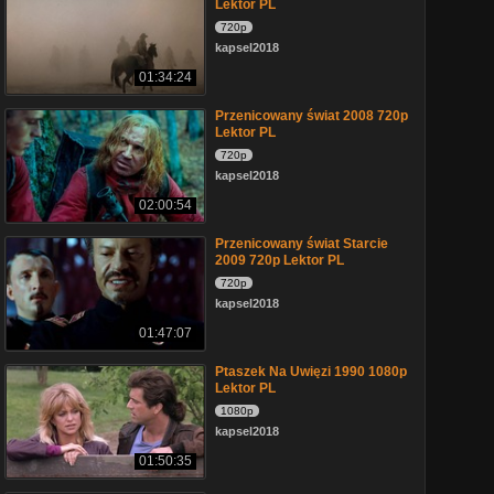
Lektor PL
720p
kapsel2018
01:34:24
Przenicowany świat 2008 720p
Lektor PL
720p
kapsel2018
02:00:54
Przenicowany świat Starcie
2009 720p Lektor PL
720p
kapsel2018
01:47:07
Ptaszek Na Uwięzi 1990 1080p
Lektor PL
1080p
kapsel2018
01:50:35