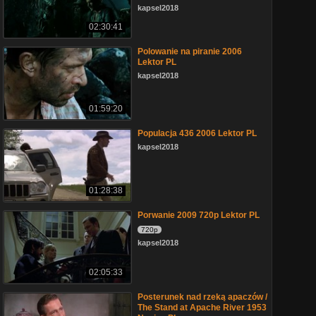
kapsel2018
02:30:41
Polowanie na piranie 2006
Lektor PL
kapsel2018
01:59:20
Populacja 436 2006 Lektor PL
kapsel2018
01:28:38
Porwanie 2009 720p Lektor PL
720p
kapsel2018
02:05:33
Posterunek nad rzeką apaczów /
The Stand at Apache River 1953