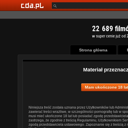
2
2
6
8
9
film
w super cenie już od 2
Strona główna
Materiał przeznac
Mam ukończone 18 lat
Niniejsza treść została uznana przez Użytkowników lub Administ
zawierać treści wrażliwe, w szczególności pornografię lub w s
musi mieć ukończone 18 lat lub posiadać zgodę przedstawiciel
zastrzega, że zgodnie z treścią Regulaminu, Użytkownikiem Ser
zgodą przedstawiciela ustawowego. Zapoznanie się z treścią z