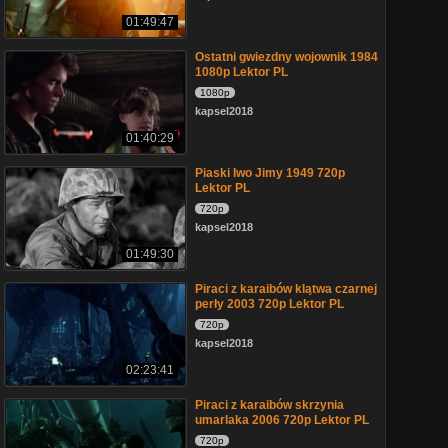
01:49:47
Ostatni gwiezdny wojownik 1984
1080p Lektor PL
1080p
kapsel2018
01:40:29
Piaski Iwo Jimy 1949 720p
Lektor PL
720p
kapsel2018
01:49:30
Piraci z karaibów klątwa czarnej
perły 2003 720p Lektor PL
720p
kapsel2018
02:23:41
Piraci z karaibów skrzynia
umarlaka 2006 720p Lektor PL
720p