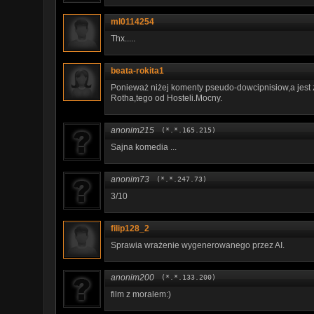
ml0114254
Thx.....
beata-rokita1
Ponieważ niżej komenty pseudo-dowcipnisiow,a jest zero
Rotha,tego od Hosteli.Mocny.
anonim215
(*.*.165.215)
Sajna komedia ...
anonim73
(*.*.247.73)
3/10
filip128_2
Sprawia wrażenie wygenerowanego przez AI.
anonim200
(*.*.133.200)
film z moralem:)