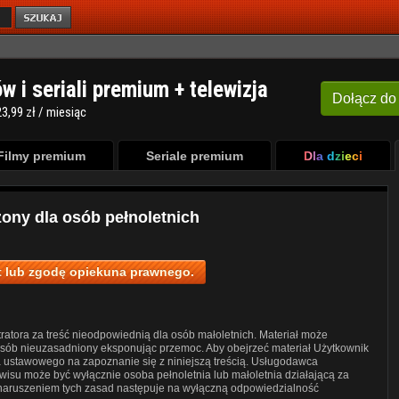
ów i seriali premium + telewizja
Dołącz
do
3,99 zł / miesiąc
Filmy premium
Seriale premium
Dla dzieci
zony dla osób pełnoletnich
 lub zgodę opiekuna prawnego.
ratora za treść nieodpowiednią dla osób małoletnich. Materiał może
posób nieuzasadniony eksponując przemoc. Aby obejrzeć materiał Użytkownik
a ustawowego na zapoznanie się z niniejszą treścią. Usługodawca
wisu może być wyłącznie osoba pełnoletnia lub małoletnia działającą za
 naruszeniem tych zasad następuje na wyłączną odpowiedzialność