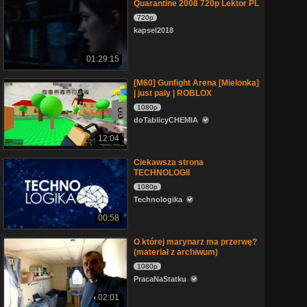
Quarantine 2008 720p Lektor PL
720p
kapsel2018
01:29:15
[M60] Gunfight Arena [Mielonka]
| just paly | ROBLOX
1080p
doTablicyCHEMIA
12:04
Ciekawsza strona
TECHNOLOGII
1080p
Technologika
00:58
O której marynarz ma przerwę?
(materiał z archiwum)
1080p
PracaNaStatku
02:01