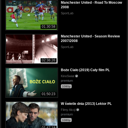
Manchester United - Road To Moscow
2008
SportLab
01:30:58
Manchester United - Season Review
2007/2008
SportLab
02:36:26
Boże Ciało (2019) Cały film PL
KinoSwiat
premium
1080p
01:50:23
W świetle dnia (2013) Lektor PL
Filmy Akcji
premium
1080p
01:47:19