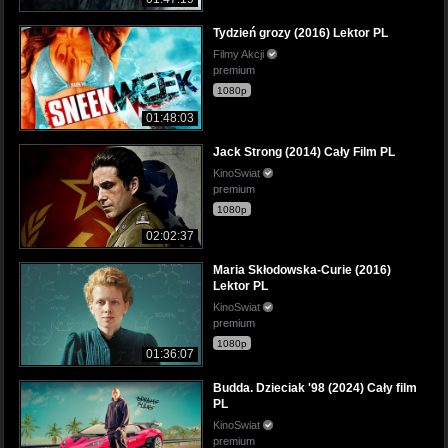
Tydzień grozy (2016) Lektor PL
Filmy Akcji
premium
1080p
01:48:03
Jack Strong (2014) Cały Film PL
KinoSwiat
premium
1080p
02:02:37
Maria Skłodowska-Curie (2016)
Lektor PL
KinoSwiat
premium
1080p
01:36:07
Budda. Dzieciak '98 (2024) Cały film
PL
KinoSwiat
premium