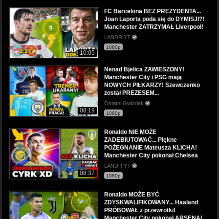
FC Barcelona BEZ PREZYDENTA...
Joan Laporta poda się do DYMISJI?!
Manchester ZATRZYMAŁ Liverpool!
LANDRIYT
1080p
10:05
Nenad Bjelica ZAWIESZONY!
Manchester City i PSG mają
NOWYCH PIŁKARZY! Szewczenko
został PREZESEM...
Ostatni Gwizdek
08:19
1080p
Ronaldo NIE MOŻE
ZADEBIUTOWAĆ... Piękne
POŻEGNANIE Mateusza KLICHA!
Manchester City pokonał Chelsea
LANDRIYT
08:37
1080p
Ronaldo MOŻE BYĆ
ZDYSKWALIFIKOWANY... Haaland
PRÓBOWAŁ z przewrotki!
Manchester City pokonał ARSENAL