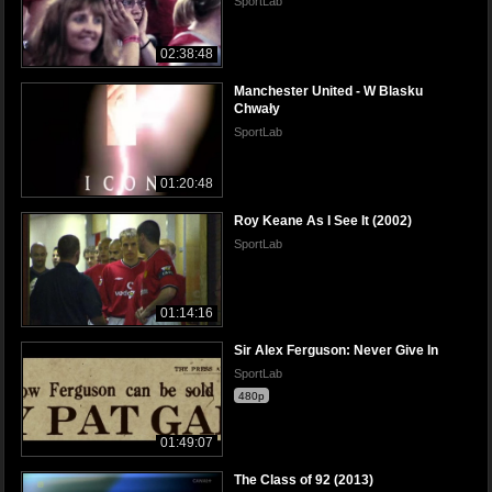
SportLab
02:38:48
Manchester United - W Blasku
Chwały
SportLab
01:20:48
Roy Keane As I See It (2002)
SportLab
01:14:16
Sir Alex Ferguson: Never Give In
SportLab
480p
01:49:07
The Class of 92 (2013)