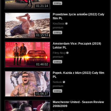
1080p
01:21:14
Prawdziwe życie aniołów (2022) Cały
film PL
KinoSwiat
premium
1080p
01:15:53
Amsterdam Vice: Początek (2019)
Lektor PL
Filmy Akcji
premium
1080p
01:46:02
Popek. Każda z blizn (2022) Cały film
PL
Netlook
premium
1080p
01:06:37
Manchester United - Season Review
2008/2009