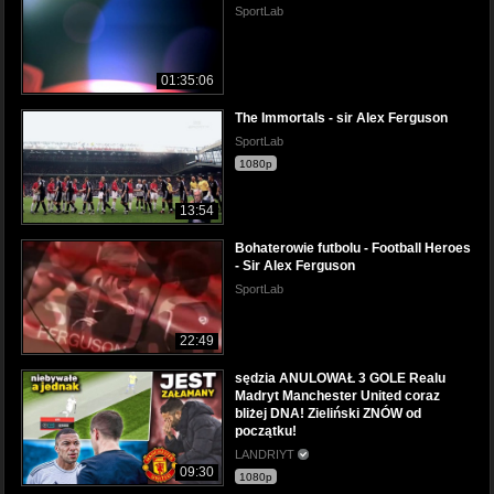
SportLab
01:35:06
The Immortals - sir Alex Ferguson
SportLab
1080p
13:54
Bohaterowie futbolu - Football Heroes
- Sir Alex Ferguson
SportLab
22:49
sędzia ANULOWAŁ 3 GOLE Realu
Madryt Manchester United coraz
bliżej DNA! Zieliński ZNÓW od
początku!
LANDRIYT
09:30
1080p