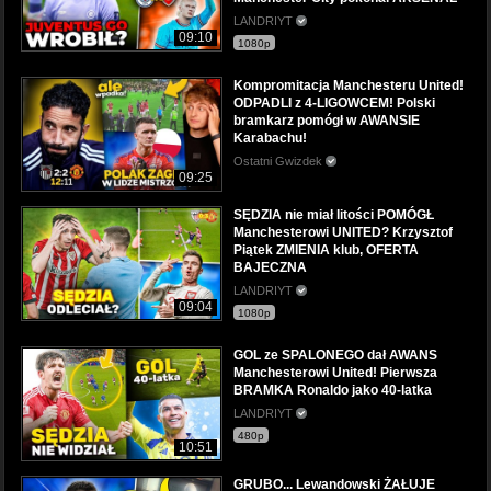
LANDRIYT
09:10
1080p
Kompromitacja Manchesteru United!
ODPADLI z 4-LIGOWCEM! Polski
bramkarz pomógł w AWANSIE
Karabachu!
Ostatni Gwizdek
09:25
SĘDZIA nie miał litości POMÓGŁ
Manchesterowi UNITED? Krzysztof
Piątek ZMIENIA klub, OFERTA
BAJECZNA
LANDRIYT
09:04
1080p
GOL ze SPALONEGO dał AWANS
Manchesterowi United! Pierwsza
BRAMKA Ronaldo jako 40-latka
LANDRIYT
480p
10:51
GRUBO... Lewandowski ŻAŁUJE