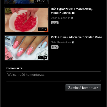
01:49:20
Bób z groszkiem i marchewką -
Video-Kuchnia. pl
Video Kuchnia Pl
720p
02:17
Pink & Blue / zdobienie z Golden Rose
Nails Revolutions
720p
05:02
Komentarze
Zamieść komentarz