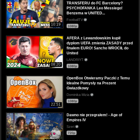
TRANSFERU do FC Barcelony?
PSYCHOFANKA Leo Messiego!
Benzema w UNITED...
FootballTV
10:19
1080p
AFERA z Lewandowskim kupił
dyplom UEFA zmienia ZASADY przed
finałem EURO! Sancho WROCIŁ do
United
LANDRIYT
08:20
1080p
OpenBox Otwieramy Paczki z Temu
Idealne Pomysły na Prezent
Gwiazdkowy
Dominika Mizia
1080p
22:51
Dawno nie przegrałem! - Age of
Empires IV
Szeri
720p