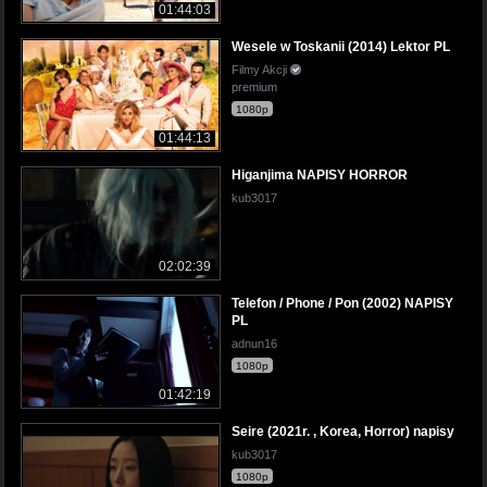
01:44:03
Wesele w Toskanii (2014) Lektor PL
Filmy Akcji
premium
1080p
01:44:13
Higanjima NAPISY HORROR
kub3017
02:02:39
Telefon / Phone / Pon (2002) NAPISY
PL
adnun16
1080p
01:42:19
Seire (2021r. , Korea, Horror) napisy
kub3017
1080p