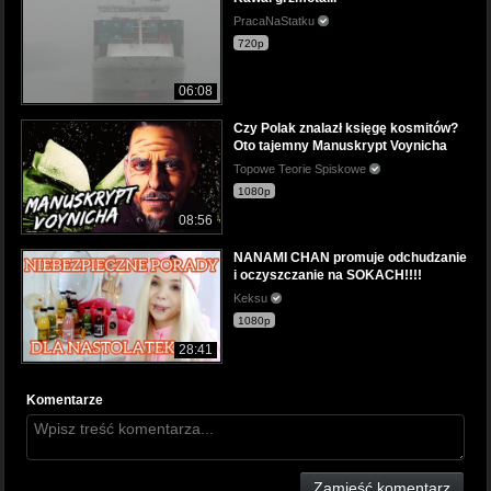
PracaNaStatku
720p
06:08
Czy Polak znalazł księgę kosmitów?
Oto tajemny Manuskrypt Voynicha
Topowe Teorie Spiskowe
1080p
08:56
NANAMI CHAN promuje odchudzanie
i oczyszczanie na SOKACH!!!!
Keksu
1080p
28:41
Komentarze
Zamieść komentarz