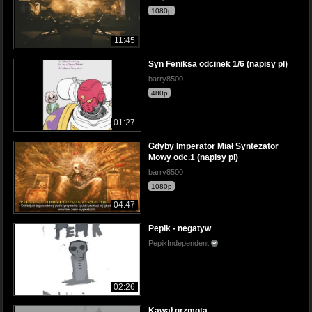
1080p
11:45
Syn Feniksa odcinek 1/6 (napisy pl)
barry8500
480p
01:27
Gdyby Imperator Miał Syntezator
Mowy odc.1 (napisy pl)
barry8500
1080p
04:47
Pepik - negatyw
PepikIndependent
02:26
Kawał grzmota...