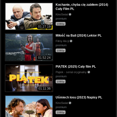
Kochanie, chyba cię zabiłem (2014)
Cały Film PL
KinoSwiat
premium
1080p
01:27:19
Miłość na Bali (2024) Lektor PL
Filmy Akcji
premium
1080p
01:52:24
PIĄTEK (2025) Cały film PL
Piątek - serial oryginalny
premium
1080p
01:11:36
Uśmiech losu (2023) Napisy PL
KinoSwiat
premium
1080p