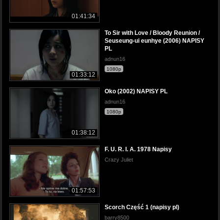
01:41:34
To Sir with Love / Bloody Reunion /
Seuseung-ui eunhye (2006) NAPISY
PL
adnun16
1080p
01:33:12
Oko (2002) NAPISY PL
adnun16
1080p
01:38:12
F. U. R. I. A. 1978 Napisy
Crazy Juliet
01:57:53
Scorch Część 1 (napisy pl)
barry8500