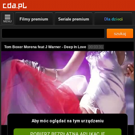
Filmy premium
Seriale premium
Dla dzieci
MENU
szukaj
Tom Boxer Morena feat J Warner - Deep In Love
00:03:31
Aby móc oglądać na tym urządzeniu
POBIERZ BEZPŁATNĄ APLIKACJĘ