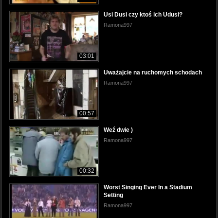
Usi Dusi czy ktoś ich Udusi?
Ramona997
03:01
Uważajcie na ruchomych schodach
Ramona997
00:57
Weź dwie )
Ramona997
00:32
Worst Singing Ever In a Stadium
Setting
Ramona997