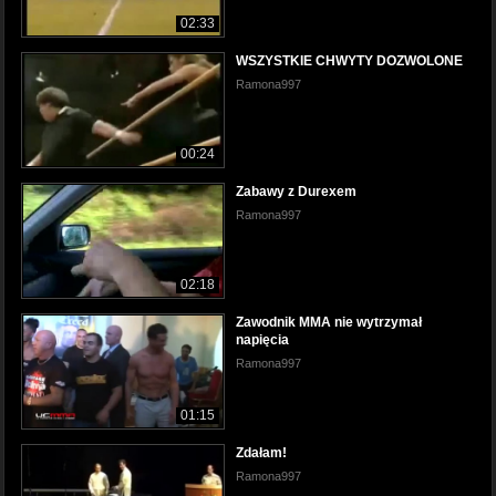
02:33
WSZYSTKIE CHWYTY DOZWOLONE
Ramona997
00:24
Zabawy z Durexem
Ramona997
02:18
Zawodnik MMA nie wytrzymał
napięcia
Ramona997
01:15
Zdałam!
Ramona997