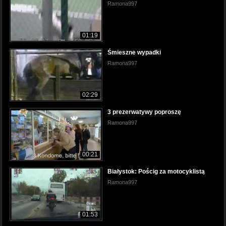
Ramona997
01:19
Śmieszne wypadki
Ramona997
02:29
3 prezerwatywy poproszę
Ramona997
00:21
Białystok: Pościg za motocyklistą
Ramona997
01:53