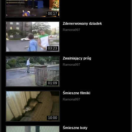
00:17
Zdenerwowany dziadek
Ramona997
03:23
Zwalniający próg
Ramona997
01:09
Śmieszne filmiki
Ramona997
10:00
Śmieszne koty