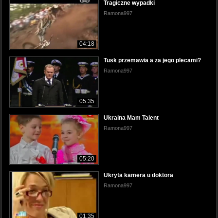
Tragiczne wypadki
Ramona997
04:18
Tusk przemawia a za jego plecami?
Ramona997
05:35
Ukraina Mam Talent
Ramona997
05:20
Ukryta kamera u doktora
Ramona997
01:35