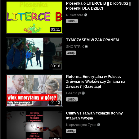
Piosenka o LITERCE B || DrobNutki ||
Piosenki DLA DZIECI
NutkoSfera
1080p
03:11
TYMCZASEM W ZAKOPANEM
SHORTRIX
480p
00:16
Reforma Emerytalna w Polsce:
Zrównanie Wieków czy Zmiana na
Zawsze? | Gazeta.pl
Gazeta.pl
1080p
01:13
Chiny vs Tajwan #książki #chiny
#tajwan #wojna
Nieprzeciętne Życie
480p