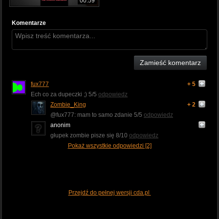
00:59
Komentarze
Zamieść komentarz
fux777
+ 5
Ech co za dupeczki ;) 5/5
odpowiedz
Zombie_King
+ 2
@fux777: mam to samo zdanie 5/5
odpowiedz
anonim
głupek zombie pisze się 8/10
odpowiedz
Pokaż wszystkie odpowiedzi [2]
Przejdź do pełnej wersji cda.pl