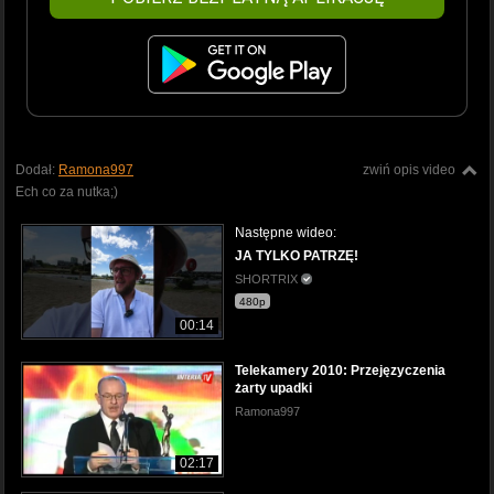
Dodał:
Ramona997
zwiń opis video
Ech co za nutka;)
Następne wideo:
JA TYLKO PATRZĘ!
SHORTRIX
480p
00:14
Telekamery 2010: Przejęzyczenia
żarty upadki
Ramona997
02:17