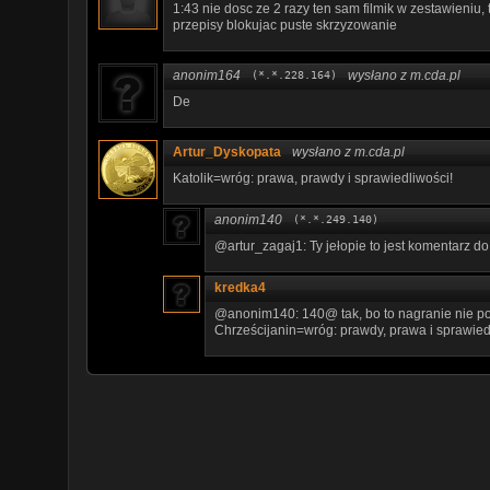
1:43 nie dosc ze 2 razy ten sam filmik w zestawieniu, 
przepisy blokujac puste skrzyzowanie
anonim164
wysłano z m.cda.pl
(*.*.228.164)
De
Artur_Dyskopata
wysłano z m.cda.pl
Katolik=wróg: prawa, prawdy i sprawiedliwości!
anonim140
(*.*.249.140)
@artur_zagaj1: Ty jełopie to jest komentarz do
kredka4
@anonim140: 140@ tak, bo to nagranie nie po
Chrześcijanin=wróg: prawdy, prawa i sprawied