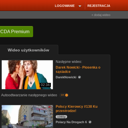
LOGOWANIE
REJESTRACJA
+ dodaj wideo
 CDA Premium
Wideo użytkowników
Następne wideo:
Darek Nowicki - Piosenka o
sąsiadce
DarekNowicki
02:34
Autoodtwarzanie następnego wideo
on
Polscy Kierowcy #138 Ku
przestrodze!
1080p
Polacy Na Drogach 6