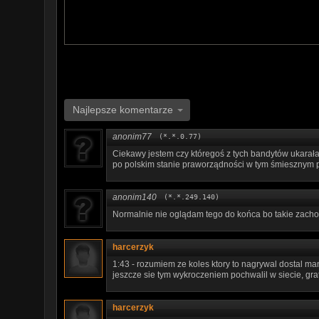
Najlepsze komentarze
anonim77
(*.*.0.77)
Ciekawy jestem czy któregoś z tych bandytów ukarał
po polskim stanie praworządności w tym śmiesznym p
anonim140
(*.*.249.140)
Normalnie nie oglądam tego do końca bo takie zach
harcerzyk
1:43 - rozumiem ze koles ktory to nagrywal dostal m
jeszcze sie tym wykroczeniem pochwalil w siecie, grat
harcerzyk