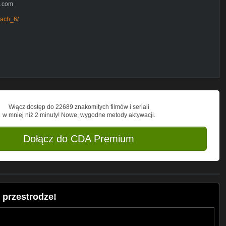
l.com
gach_6/
ilm
grania z kamerek samochodowych polskich
równo te ciężkie, absurdy drogowe i inne.
rowców w celu nauki na czyichś błędach!
Włącz dostęp do 22689 znakomitych filmów i seriali
w mniej niż 2 minuty! Nowe, wygodne metody aktywacji.
Dołącz do CDA Premium
 przestrodze!