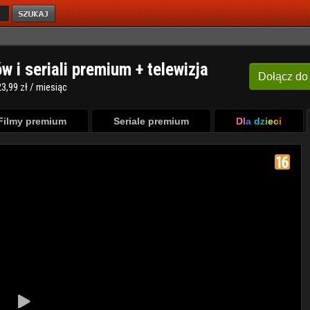
ów i seriali premium + telewizja
Dołącz
do
3,99 zł / miesiąc
Filmy premium
Seriale premium
Dla dzieci