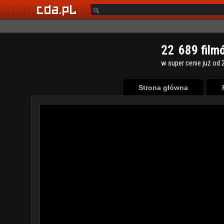
2
2
6
8
9
film
w super cenie już od 2
Strona główna