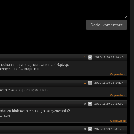
Dodaj komentarz
+1
2020-11-28 21:10:40
a policja zatrzymując uprawnienia? Sądząc
ełnych cudów kraju, NIE.
Odpowiedz
+1
2020-11-28 16:36:14
owanie woła o pomstę do nieba.
Odpowiedz
0
2020-11-29 19:15:06
andat za blokowanie pustego skrzyzowania? i
ulacje.
Odpowiedz
0
2020-11-29 10:41:48