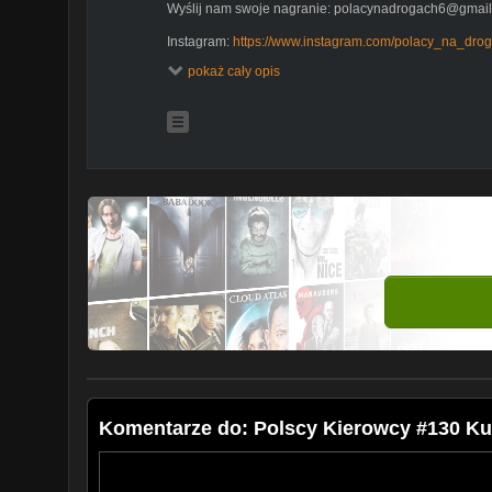
Wyślij nam swoje nagranie: polacynadrogach6@gmai
Instagram:
https://www.instagram.com/polacy_na_dro
Konto cda.pl:
https://www.cda.pl/PolacyNaDrogach6/vf
pokaż cały opis
Polacy na drogach jest to kanał który prezentuje na
kierowców.
Zobaczysz tutaj popisy piratów drogowych, wypadki za
Polacy na drogach jest projektem edukacyjnym dla kie
Komentarze do: Polscy Kierowcy #130 Ku