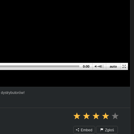
0:00
auto
 dystrybutorów!
Embed
Zgłoś