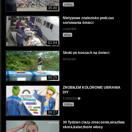
1080p
35:40
Nietypowe znalezisko podczas
sortowania śmieci
crash404
480p
01:04
Skoki po koszach na śmieci
wrzucam
00:25
ZROBIŁEM KOLOROWE UBRANIA
DIY
TURSON
1080p
06:27
30 Tydzien ciazy-zmeczenie,wrazliwa
skora,katar,tluste wlosy