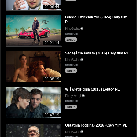
01:06:44
Budda. Dzieciak '98 (2024) Cały film
PL
KinoSwiat
premium
1080p
01:21:14
Szczęście świata (2016) Cały film PL
KinoSwiat
premium
1080p
01:38:19
W świetle dnia (2013) Lektor PL
Filmy Akcji
premium
1080p
01:47:19
Ostatnia rodzina (2016) Cały film PL
KinoSwiat
premium