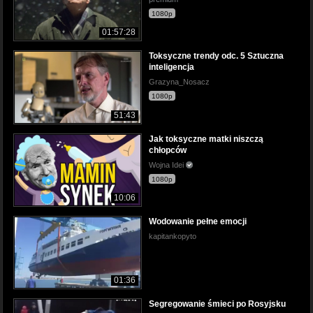
1080p
01:57:28
Toksyczne trendy odc. 5 Sztuczna
inteligencja
Grazyna_Nosacz
1080p
51:43
Jak toksyczne matki niszczą
chłopców
Wojna Idei
1080p
10:06
Wodowanie pełne emocji
kapitankopyto
01:36
Segregowanie śmieci po Rosyjsku