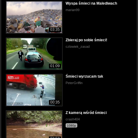
Wyspa śmieci na Malediwach
marian99
03:35
Zbieraj po sobie śmieci!
czlowiek_zasad
01:09
Śmieci wyrzucam tak
PeterGriffin
00:35
Z kamerą wśród śmieci
crash404
1080p