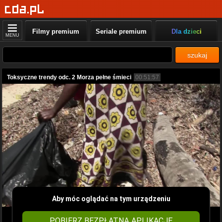
Filmy premium
Seriale premium
Dla dzieci
MENU
szukaj
Toksyczne trendy odc. 2 Morza pełne śmieci
00:51:57
Aby móc oglądać na tym urządzeniu
POBIERZ BEZPŁATNĄ APLIKACJĘ