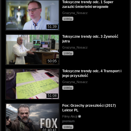
Toksyczne trendy odc. 1 Super
zarazki śmiertelni wrogowie
Grazyna_Nosacz
1080p
51:39
Toksyczne trendy odc. 3 Żywność
jutra
Grazyna_Nosacz
1080p
50:05
Toksyczne trendy odc. 4 Transport i
jego przyszłość
Grazyna_Nosacz
1080p
51:08
Fox: Grzechy przeszłości (2017)
Lektor PL
Filmy Akcji
premium
1080p
01:40:41