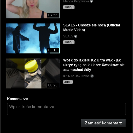
Magda Pegowska
1080p
07:56
SEALS - Unoszę się nocą (Official
Music Video)
SEALS
1080p
03:13
Wosk do lakieru K2 Ultra wax - jak
ukryć rysę na lakierze #woskowanie
#samochód #diy
K2 Auto Jak Nowe
480p
00:23
Komentarze
Zamieść komentarz