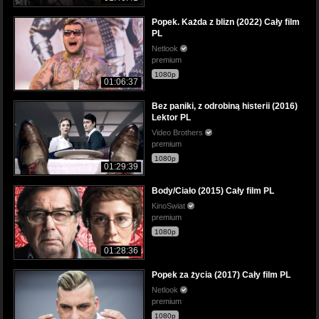
Popek. Każda z blizn (2022) Cały film
PL
Netlook
premium
1080p
01:06:37
Bez paniki, z odrobiną histerii (2016)
Lektor PL
Video Brothers
premium
1080p
01:29:39
Body/Ciało (2015) Cały film PL
KinoSwiat
premium
1080p
01:28:36
Popek za życia (2017) Cały film PL
Netlook
premium
1080p