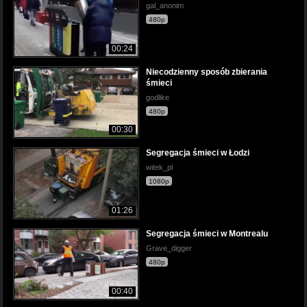
gal_anonim
480p
00:24
Niecodzienny sposób zbierania
śmieci
godlike
480p
00:30
Segregacja śmieci w Łodzi
witek_pl
1080p
01:26
Segregacja śmieci w Montrealu
Grave_digger
480p
00:40