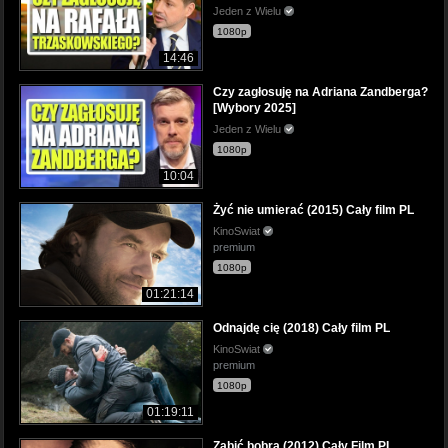
Jeden z Wielu
1080p
14:46
Czy zagłosuję na Adriana Zandberga?
[Wybory 2025]
Jeden z Wielu
1080p
10:04
Żyć nie umierać (2015) Cały film PL
KinoSwiat
premium
1080p
01:21:14
Odnajdę cię (2018) Cały film PL
KinoSwiat
premium
1080p
01:19:11
Zabić bobra (2012) Cały Film PL