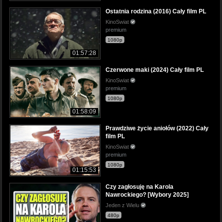
Ostatnia rodzina (2016) Cały film PL
KinoSwiat
premium
1080p
01:57:28
Czerwone maki (2024) Cały film PL
KinoSwiat
premium
1080p
01:58:09
Prawdziwe życie aniołów (2022) Cały
film PL
KinoSwiat
premium
1080p
01:15:53
Czy zagłosuję na Karola
Nawrockiego? [Wybory 2025]
Jeden z Wielu
480p