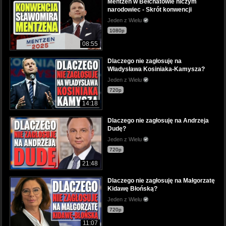
Mentzen w Bełchatowie niczym
narodowiec - Skrót konwencji
Jeden z Wielu
1080p
08:55
Dlaczego nie zagłosuję na
Władysława Kosiniaka-Kamysza?
Jeden z Wielu
720p
14:18
Dlaczego nie zagłosuję na Andrzeja
Dudę?
Jeden z Wielu
720p
21:48
Dlaczego nie zagłosuję na Małgorzatę
Kidawę Błońską?
Jeden z Wielu
720p
11:07