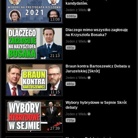
kandydatów.
Jeden z Wielu
1080p
13:08
Dlaczego mimo wszystko zagłosuję
na Krzysztofa Bosaka?
Jeden z Wielu
480p
21:13
Braun kontra Bartoszewicz Debata u
Jaruzelskiej [Skrót]
Jeden z Wielu
480p
11:15
Wybory hybrydowe w Sejmie Skrót
debaty
Jeden z Wielu
720p
27:39