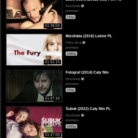
KinoSwiat
premium
720p
01:38:04
Mizofobia (2016) Lektor PL
Filmy Akcji
premium
1080p
01:52:15
Fotograf (2014) Cały film
KinoSwiat
premium
720p
01:47:16
Śubuk (2022) Cały film PL
KinoSwiat
premium
1080p
01:47:00