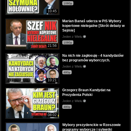
1080p
10:45
Marian Banaś uderza w PiS Wybory
kopertowe nielegalne [Skrót debaty w
Sejmie]
Jeden z Wielu
1080p
21:56
Na nich nie zagłosuję - 4 kandydatów
bez programów wyborczych.
Jeden z Wielu
480p
10:21
Grzegorz Braun Kandydat na
Prezydenta Polski
Jeden z Wielu
480p
08:02
Wybory prezydenckie w Rzeszowie
programy wyborcze i sylwetki