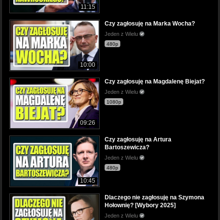
11:15
Czy zagłosuję na Marka Wocha?
Jeden z Wielu
480p
10:00
Czy zagłosuję na Magdalenę Biejat?
Jeden z Wielu
1080p
09:26
Czy zagłosuję na Artura
Bartoszewicza?
Jeden z Wielu
480p
10:45
Dlaczego nie zagłosuję na Szymona
Hołownię? [Wybory 2025]
Jeden z Wielu