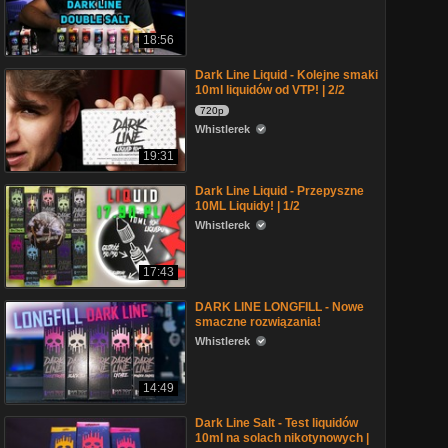
18:56
Dark Line Liquid - Kolejne smaki
10ml liquidów od VTP! | 2/2
720p
Whistlerek
19:31
Dark Line Liquid - Przepyszne
10ML Liquidy! | 1/2
Whistlerek
17:43
DARK LINE LONGFILL - Nowe
smaczne rozwiązania!
Whistlerek
14:49
Dark Line Salt - Test liquidów
10ml na solach nikotynowych |