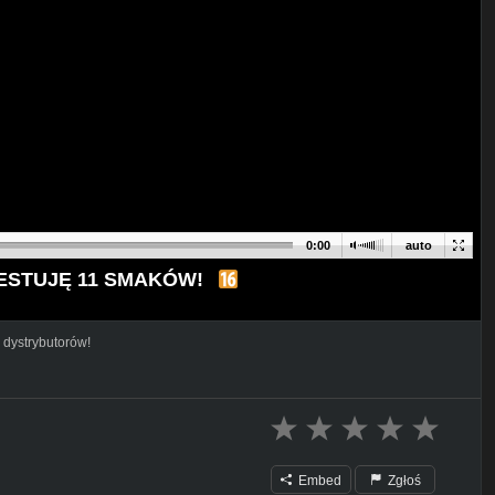
0:00
auto
TESTUJĘ 11 SMAKÓW!
 dystrybutorów!
Embed
Zgłoś