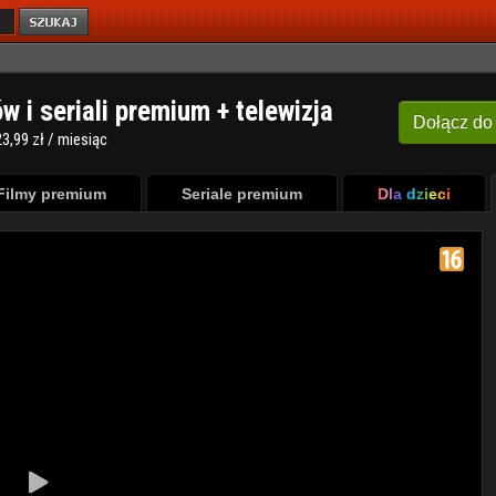
ów i seriali premium + telewizja
Dołącz
do
3,99 zł / miesiąc
Filmy premium
Seriale premium
Dla dzieci