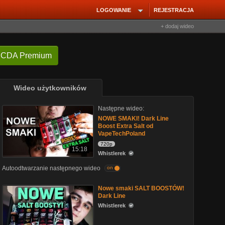
LOGOWANIE
REJESTRACJA
+ dodaj wideo
 CDA Premium
Wideo użytkowników
Następne wideo:
NOWE SMAKI! Dark Line
Boost Extra Salt od
VapeTechPoland
720p
15:18
Whistlerek
Autoodtwarzanie następnego wideo
on
Nowe smaki SALT BOOSTÓW!
Dark Line
Whistlerek