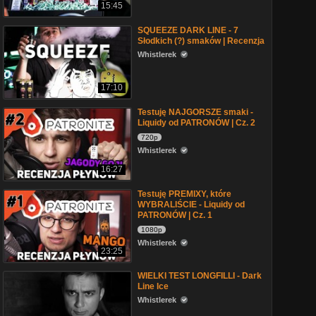
15:45
SQUEEZE DARK LINE - 7
Słodkich (?) smaków | Recenzja
Whistlerek
17:10
Testuję NAJGORSZE smaki -
Liquidy od PATRONÓW | Cz. 2
720p
Whistlerek
16:27
Testuję PREMIXY, które
WYBRALIŚCIE - Liquidy od
PATRONÓW | Cz. 1
1080p
Whistlerek
23:25
WIELKI TEST LONGFILLI - Dark
Line Ice
Whistlerek