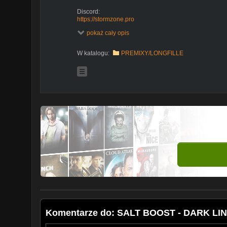
Discord:
https://stormzone.pro
pokaż cały opis
Tipply:
https://tipply.pl/u/whistlerek
W katalogu:
PREMIXY/LONGFILLE
ODRADZAM UŻYWANIE E-PAPIEROSÓW!
Ten materiał ma charakter rozrywkowy i jest kierowany
Film zawiera moją subiektywną opinię i nie ma na cel
elektronicznych inhalatorów nikotyny. Korzystanie z el
szkodliwe dla zdrowia i w zależności od kraju, w któ
życia. Niniejszy film nie zachęca do zakupu oraz spr
Film jest stworzony z myślą o ukazaniu technologiczn
oraz mechaniką.
Ukazane produkty są dozwolone w posiadaniu na teren
Ostrzeżenie: Ten produkt zawiera nikotynę. Nikotyna j
Film dla osób (18+) w Polsce lub (21+) w niektórych kr
SOCIAL MEDIA
DISCORD:
https://discord.gg/7N2XeBJ
INSTAGRAM:
https://www.instagram.com/_whistlerek_/
TWITCH:
https://www.twitch.tv/whistlereklive
#darkline #vtp #recenzja
Komentarze do: SALT BOOST - DARK L