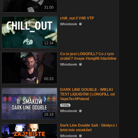
31:00
chill_out // V4B VTP
Whistlerek
12:34
Co to jest LONGFILL? Co z tym
zrobić? #vape #longfill #darkline
Whistlerek
00:33
DARK LINE DOUBLE - WIELKI
TEST LIQUIDÓW | LONGFILL od
VapeTechPoland
720p
Whistlerek
26:18
Dark Line Double Salt - Słodycz i
letni mix smaków!
Whistlerek