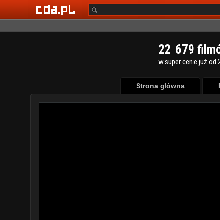
2
2
6
7
9
film
w super cenie już od 2
Strona główna