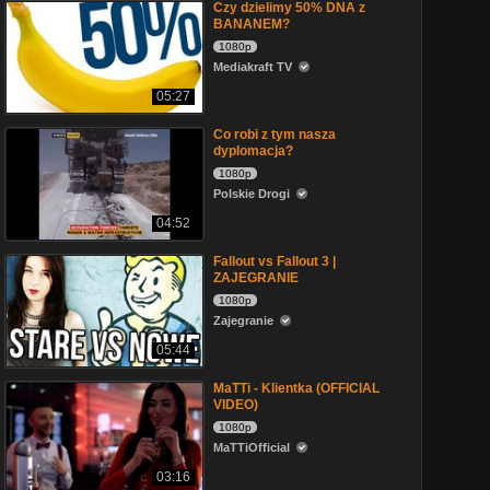
Czy dzielimy 50% DNA z
BANANEM?
1080p
Mediakraft TV
05:27
Co robi z tym nasza
dyplomacja?
1080p
Polskie Drogi
04:52
Fallout vs Fallout 3 |
ZAJEGRANIE
1080p
Zajegranie
05:44
MaTTi - Klientka (OFFICIAL
VIDEO)
1080p
MaTTiOfficial
03:16