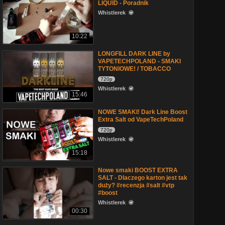
LIQUID - Poradnik
Whistlerek
10:22
LONGFILL DARK LINE by
VAPETECHPOLAND - SMAKI
TYTONIOWE! / TOBACCO
720p
Whistlerek
15:46
NOWE SMAKI! Dark Line Boost
Extra Salt od VapeTechPoland
720p
Whistlerek
15:18
Nowe smaki BOOST EXTRA
SALT - Dlaczego karton jest tak
duży? #recenzja #salt #vtp
#boost
Whistlerek
00:30