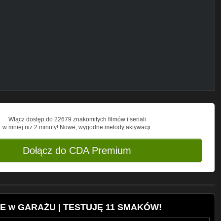
 do widzów z całego świata.
u promowania korzystania z
ektronicznych inhalatorów nikotyny jest
rym mieszkasz dozwolone od 18 lub 21 roku
zedaży produktów wymienionych na filmie.
ych ciekawostek związanych z elektroniką
ie Unii Europejskiej.
Włącz dostęp do 22679 znakomitych filmów i seriali
w mniej niż 2 minuty! Nowe, wygodne metody aktywacji.
est substancją uzależniającą.
ajach.
Dołącz do CDA Premium
INE w GARAŻU | TESTUJĘ 11 SMAKÓW!