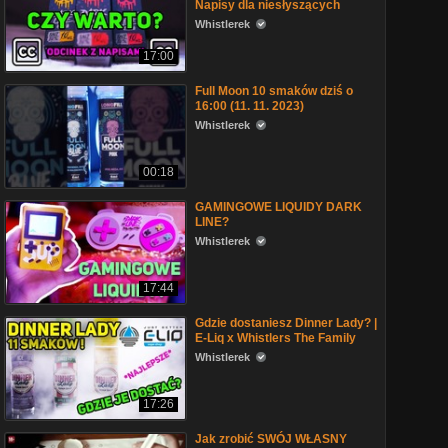
Napisy dla niesłyszących
Whistlerek
17:00
Full Moon 10 smaków dziś o
16:00 (11. 11. 2023)
Whistlerek
00:18
GAMINGOWE LIQUIDY DARK
LINE?
Whistlerek
17:44
Gdzie dostaniesz Dinner Lady? |
E-Liq x Whistlers The Family
Whistlerek
17:26
Jak zrobić SWÓJ WŁASNY