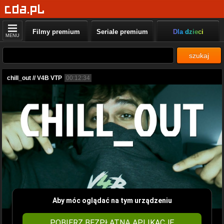
Filmy premium
Seriale premium
Dla dzieci
MENU
szukaj
chill_out // V4B VTP
00:12:34
Aby móc oglądać na tym urządzeniu
POBIERZ BEZPŁATNĄ APLIKACJĘ