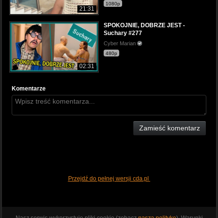
1080p
21:31
SPOKOJNIE, DOBRZE JEST -
Suchary #277
Cyber Marian
480p
02:31
Komentarze
Zamieść komentarz
Przejdź do pełnej wersji cda.pl
Nasz serwis wykorzystuje pliki cookie (zobacz
naszą politykę
). Warunki