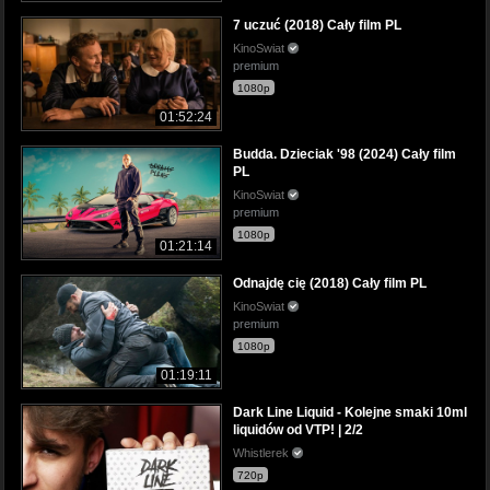
7 uczuć (2018) Cały film PL
KinoSwiat
premium
1080p
01:52:24
Budda. Dzieciak '98 (2024) Cały film
PL
KinoSwiat
premium
1080p
01:21:14
Odnajdę cię (2018) Cały film PL
KinoSwiat
premium
1080p
01:19:11
Dark Line Liquid - Kolejne smaki 10ml
liquidów od VTP! | 2/2
Whistlerek
720p