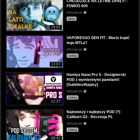
CHŁODZĄCE NA LETNIE UPAŁY! -
FOWOS 600
Whistlerek
480p
19:01
VAPORESSO GEN FIT - Warto kupić
tego MTLa?
Whistlerek
1080p
13:07
Hannya Nano Pro S - Designerski
POD z wymiennymi panelami!
[Subtitles/Napisy]
Whistlerek
1080p
12:27
Najnowszy i najlepszy POD (?)
Caliburn G2 - Recenzja PL
Whistlerek
1080p
08:42