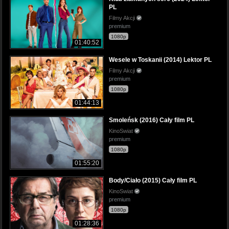
PL
Filmy Akcji
premium
1080p
01:40:52
Wesele w Toskanii (2014) Lektor PL
Filmy Akcji
premium
1080p
01:44:13
Smoleńsk (2016) Cały film PL
KinoSwiat
premium
1080p
01:55:20
Body/Ciało (2015) Cały film PL
KinoSwiat
premium
1080p
01:28:36