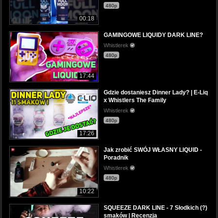
480p
00:18
GAMINGOWE LIQUIDY DARK LINE?
Whistlerek
480p
17:44
Gdzie dostaniesz Dinner Lady? | E-Liq
x Whistlers The Family
Whistlerek
480p
17:26
Jak zrobić SWÓJ WŁASNY LIQUID -
Poradnik
Whistlerek
480p
10:22
SQUEEZE DARK LINE - 7 Słodkich (?)
smaków | Recenzja