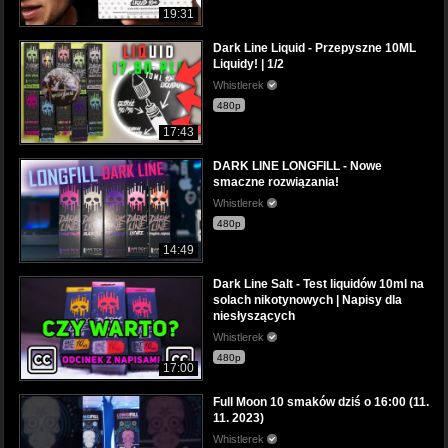
19:31
Dark Line Liquid - Przepyszne 10ML
Liquidy! | 1/2
Whistlerek
480p
17:43
DARK LINE LONGFILL - Nowe
smaczne rozwiązania!
Whistlerek
480p
14:49
Dark Line Salt - Test liquidów 10ml na
solach nikotynowych | Napisy dla
niesłyszących
Whistlerek
480p
17:00
Full Moon 10 smaków dziś o 16:00 (11.
11. 2023)
Whistlerek