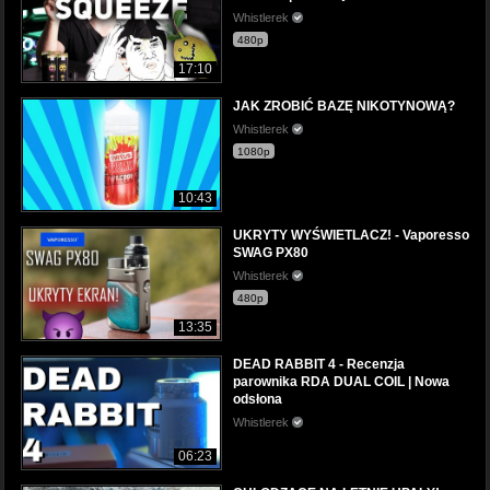
Whistlerek
480p
17:10
JAK ZROBIĆ BAZĘ NIKOTYNOWĄ?
Whistlerek
1080p
10:43
UKRYTY WYŚWIETLACZ! - Vaporesso
SWAG PX80
Whistlerek
480p
13:35
DEAD RABBIT 4 - Recenzja
parownika RDA DUAL COIL | Nowa
odsłona
Whistlerek
06:23