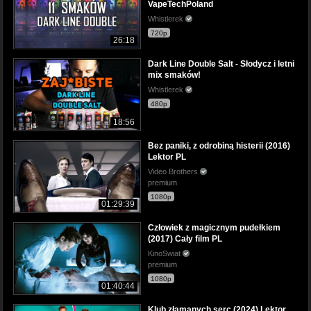
VapeTechPoland
Whistlerek
720p
26:18
Dark Line Double Salt - Słodycz i letni
mix smaków!
Whistlerek
480p
18:56
Bez paniki, z odrobiną histerii (2016)
Lektor PL
Video Brothers
premium
1080p
01:29:39
Człowiek z magicznym pudełkiem
(2017) Cały film PL
KinoSwiat
premium
1080p
01:40:44
Klub złamanych serc (2024) Lektor