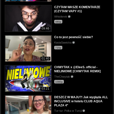
CZYTAM WASZE KOMENTARZE
(CZYTAM VAPY #1)
Whistlerek
480p
09:46
Co to jest pewność siebie?
KasiaSawicka
720p
01:40
CHWYTAK x @EleeS. official -
NIELINIOWE [CHWYTAK REMIX]
TheChwytak
1080p
03:21
DESZCZ W MAJU?! Jak wygląda ALL
INCLUSIVE w hotelu CLUB AQUA
PLAZA 4*
Tur-tur: Polka w Turcji