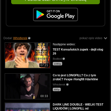
Dodał:
Whistlerek
pokaż opis video
Następne wideo:
TEST Koreańskich zupek - dejli vlog
26
Boditxd
1080p
07:21
Co to jest LONGFILL? Co z tym
zrobić? #vape #longfill #darkline
Whistlerek
480p
00:33
DARK LINE DOUBLE - WIELKI TEST
LIQUIDÓW | LONGFILL od