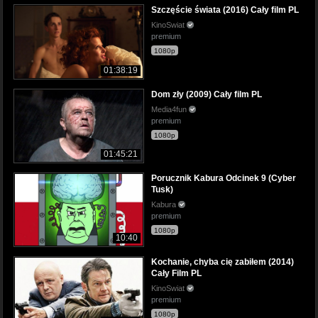
Szczęście świata (2016) Cały film PL
KinoSwiat
premium
1080p
01:38:19
Dom zły (2009) Cały film PL
Media4fun
premium
1080p
01:45:21
Porucznik Kabura Odcinek 9 (Cyber
Tusk)
Kabura
premium
1080p
10:40
Kochanie, chyba cię zabiłem (2014)
Cały Film PL
KinoSwiat
premium
1080p