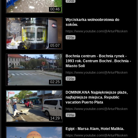
720p
00:46
Wyciskarka wolnoobrotowa do
soków.
https://www.youtube.com/@ArturPlissken
720p
05:07
Bochnia centrum - Bochnia rynek -
1993 rok. Centrum Bochni . Bochnia -
Miasto Soli
https://www.youtube.com/@ArturPlissken
720p
02:25
DOMINIKANA Najpiękniejsze plaże,
najfajniejsze miejsca. Republic
vacation Puerto Plata
https://www.youtube.com/@ArturPlissken
720p
14:29
Egipt - Marsa Alam, Hotel Malikia.
https://www.youtube.com/@ArturPlissken