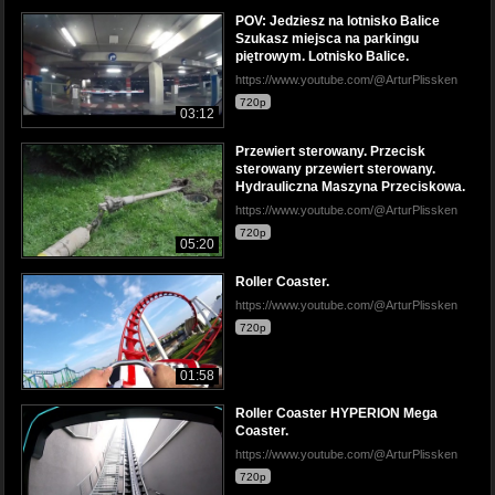
POV: Jedziesz na lotnisko Balice
Szukasz miejsca na parkingu
piętrowym. Lotnisko Balice.
https://www.youtube.com/@ArturPlissken
720p
03:12
Przewiert sterowany. Przecisk
sterowany przewiert sterowany.
Hydrauliczna Maszyna Przeciskowa.
https://www.youtube.com/@ArturPlissken
720p
05:20
Roller Coaster.
https://www.youtube.com/@ArturPlissken
720p
01:58
Roller Coaster HYPERION Mega
Coaster.
https://www.youtube.com/@ArturPlissken
720p