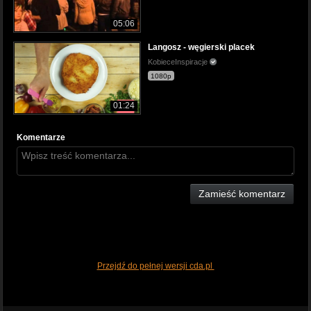
05:06
Langosz - węgierski placek
KobieceInspiracje
1080p
01:24
Komentarze
Zamieść komentarz
Przejdź do pełnej wersji cda.pl