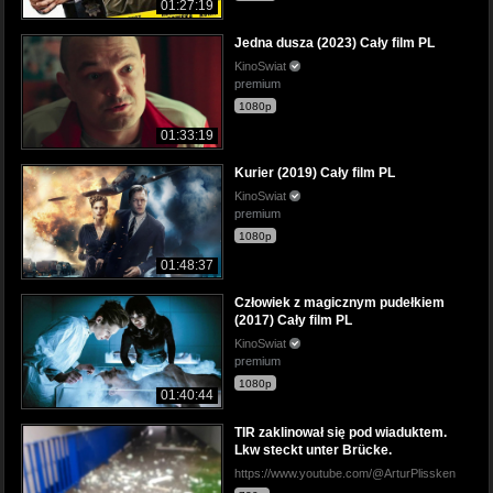
01:27:19
Jedna dusza (2023) Cały film PL
KinoSwiat
premium
1080p
01:33:19
Kurier (2019) Cały film PL
KinoSwiat
premium
1080p
01:48:37
Człowiek z magicznym pudełkiem
(2017) Cały film PL
KinoSwiat
premium
1080p
01:40:44
TIR zaklinował się pod wiaduktem.
Lkw steckt unter Brücke.
https://www.youtube.com/@ArturPlissken