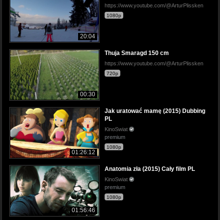
https://www.youtube.com/@ArturPlissken
1080p
20:04
Thuja Smaragd 150 cm
https://www.youtube.com/@ArturPlissken
720p
00:30
Jak uratować mamę (2015) Dubbing
PL
KinoSwiat
premium
1080p
01:26:12
Anatomia zła (2015) Cały film PL
KinoSwiat
premium
1080p
01:56:46