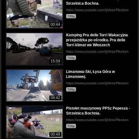
Strzelnica Bochna.
https://www.youtube.com/@ArturPlissken
720p
00:44
Kemping Pra delle Torri Wakacyjna
przejażdżka po ośrodku. Pra delle
Torri klimat we Włoszech
https://www.youtube.com/@ArturPlissken
720p
15:59
Limanowa-Ski, Łysa Góra w
Limanowej.
https://www.youtube.com/@ArturPlissken
720p
08:42
Pistolet maszynowy PPSz Pepesza -
Strzelnica Bochnia.
https://www.youtube.com/@ArturPlissken
720p
00:49