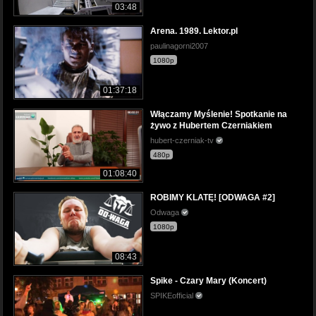
03:48
Arena. 1989. Lektor.pl
paulinagorni2007
1080p
01:37:18
Włączamy Myślenie! Spotkanie na
żywo z Hubertem Czerniakiem
hubert-czerniak-tv
480p
01:08:40
ROBIMY KLATĘ! [ODWAGA #2]
Odwaga
1080p
08:43
Spike - Czary Mary (Koncert)
SPIKEofficial