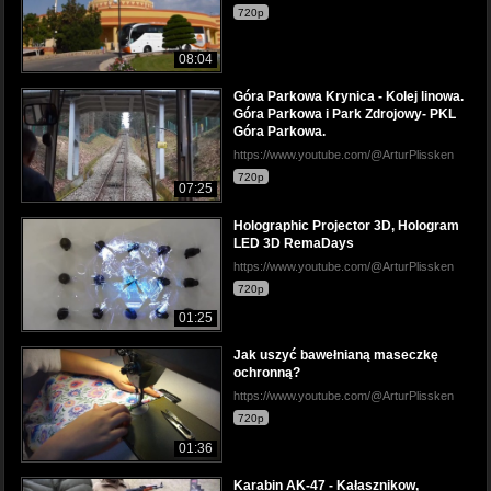
720p
08:04
Góra Parkowa Krynica - Kolej linowa.
Góra Parkowa i Park Zdrojowy- PKL
Góra Parkowa.
https://www.youtube.com/@ArturPlissken
720p
07:25
Holographic Projector 3D, Hologram
LED 3D RemaDays
https://www.youtube.com/@ArturPlissken
720p
01:25
Jak uszyć bawełnianą maseczkę
ochronną?
https://www.youtube.com/@ArturPlissken
720p
01:36
Karabin AK-47 - Kałasznikow,