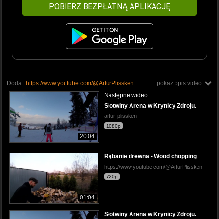
POBIERZ BEZPŁATNĄ APLIKACJĘ
Dodał:
https://www.youtube.com/@ArturPlissken
pokaż opis video
Następne wideo:
Słotwiny Arena w Krynicy Zdroju.
artur-plissken
1080p
20:04
Rąbanie drewna - Wood chopping
https://www.youtube.com/@ArturPlissken
720p
01:04
Słotwiny Arena w Krynicy Zdroju.