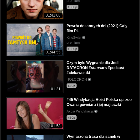
premium
1080p
01:41:08
Powrót do tamtych dni (2021) Cały
film PL
KinoSwiat
premium
1080p
01:44:55
Czym było Wygnanie dla Jedi
DATACRON #starwars #podcast
#ciekawostki
HOLOCRON
480p
01:31
#45 Windykacja Hoist Polska sp. zoo -
Cwana gówniara i jej majteczki
Akcja Windykacja
480p
01:58
Wymarzona trasa dla sanek w