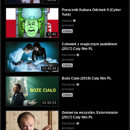
Porucznik Kabura Odcinek 9 (Cyber
Tusk)
Kabura
premium
1080p
10:40
Człowiek z magicznym pudełkiem
(2017) Cały film PL
KinoSwiat
premium
1080p
01:40:44
Boże Ciało (2019) Cały film PL
KinoSwiat
premium
1080p
01:50:23
Gotowi na wszystko. Exterminator
(2017) Cały film PL
KinoSwiat
premium