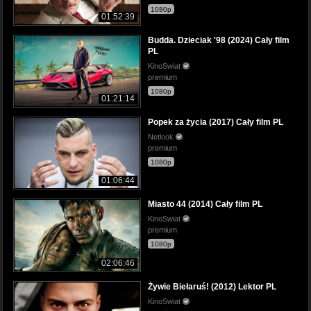
1080p
01:52:39
Budda. Dzieciak '98 (2024) Cały film
PL
KinoSwiat
premium
1080p
01:21:14
Popek za życia (2017) Cały film PL
Netlook
premium
1080p
01:06:44
Miasto 44 (2014) Cały film PL
KinoSwiat
premium
1080p
02:06:46
Żywie Biełaruś! (2012) Lektor PL
KinoSwiat