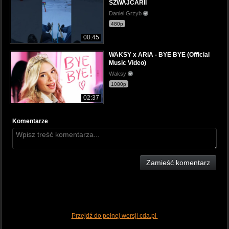
SZWAJCARII
Daniel Grzyb
480p
00:45
WAKSY x ARIA - BYE BYE (Official
Music Video)
Waksy
1080p
02:37
Komentarze
Zamieść komentarz
Przejdź do pełnej wersji cda.pl