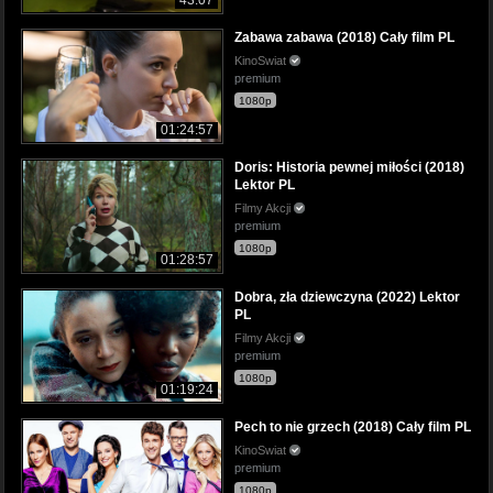
Zabawa zabawa (2018) Cały film PL
KinoSwiat
premium
1080p
01:24:57
Doris: Historia pewnej miłości (2018)
Lektor PL
Filmy Akcji
premium
1080p
01:28:57
Dobra, zła dziewczyna (2022) Lektor
PL
Filmy Akcji
premium
1080p
01:19:24
Pech to nie grzech (2018) Cały film PL
KinoSwiat
premium
1080p