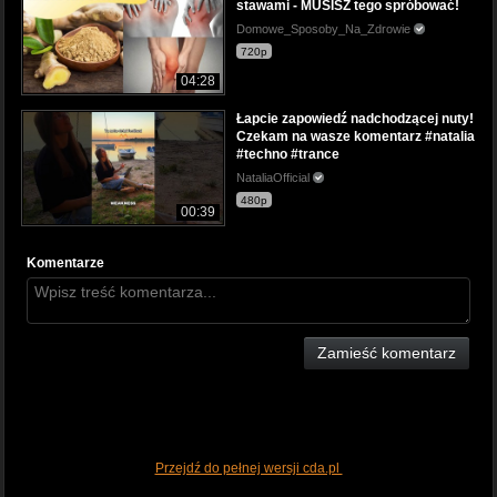
stawami - MUSISZ tego spróbować!
Domowe_Sposoby_Na_Zdrowie
720p
04:28
Łapcie zapowiedź nadchodzącej nuty!
Czekam na wasze komentarz #natalia
#techno #trance
NataliaOfficial
480p
00:39
Komentarze
Zamieść komentarz
Przejdź do pełnej wersji cda.pl