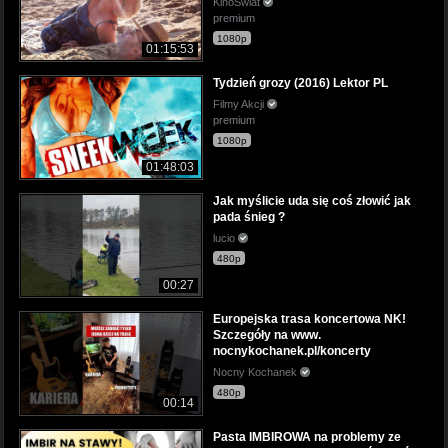
KinoSwiat
premium
1080p
01:15:53
Tydzień grozy (2016) Lektor PL
Filmy Akcji
premium
1080p
01:48:03
Jak myślicie uda się coś złowić jak
pada śnieg ?
lucio
480p
00:27
Europejska trasa koncertowa NK!
Szczegóły na www.
nocnykochanek.pl/koncerty
Nocny Kochanek
480p
00:14
Pasta IMBIROWA na problemy ze