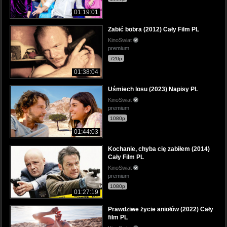
01:19:01
Zabić bobra (2012) Cały Film PL
KinoSwiat
premium
720p
01:38:04
Uśmiech losu (2023) Napisy PL
KinoSwiat
premium
1080p
01:44:03
Kochanie, chyba cię zabiłem (2014)
Cały Film PL
KinoSwiat
premium
1080p
01:27:19
Prawdziwe życie aniołów (2022) Cały
film PL