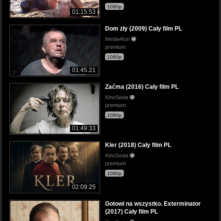
1080p
01:15:53
Dom zły (2009) Cały film PL
Media4fun
premium
1080p
01:45:21
Zaćma (2016) Cały film PL
KinoSwiat
premium
1080p
01:49:33
Kler (2018) Cały film PL
KinoSwiat
premium
1080p
02:09:25
Gotowi na wszystko. Exterminator
(2017) Cały film PL