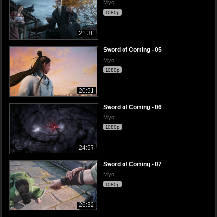
Miyo
1080p
21:38
Sword of Coming - 05
Miyo
1080p
20:51
Sword of Coming - 06
Miyo
1080p
24:57
Sword of Coming - 07
Miyo
1080p
26:32