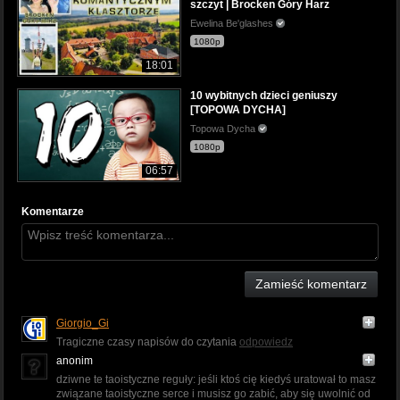
szczyt | Brocken Góry Harz
Ewelina Be'glashes
1080p
18:01
10 wybitnych dzieci geniuszy
[TOPOWA DYCHA]
Topowa Dycha
1080p
06:57
Komentarze
Zamieść komentarz
Giorgio_Gi
Tragiczne czasy napisów do czytania
odpowiedz
anonim
dziwne te taoistyczne reguły: jeśli ktoś cię kiedyś uratował to masz
związane taoistyczne serce i musisz go zabić, aby się uwolnić od