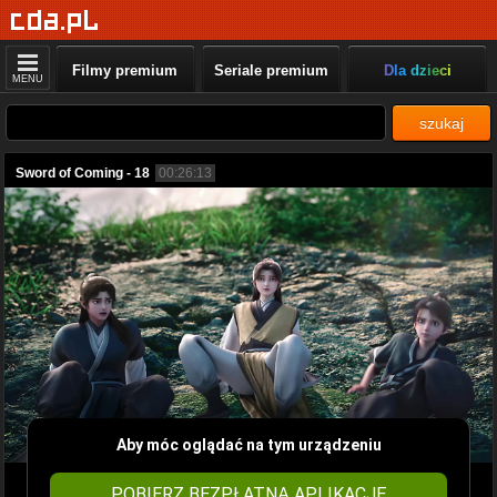
Filmy premium
Seriale premium
Dla dzieci
MENU
szukaj
Sword of Coming - 18
00:26:13
Aby móc oglądać na tym urządzeniu
POBIERZ BEZPŁATNĄ APLIKACJĘ