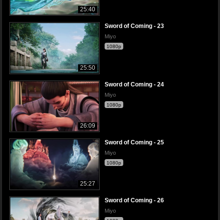
25:40
Sword of Coming - 23
Miyo
1080p
25:50
Sword of Coming - 24
Miyo
1080p
26:09
Sword of Coming - 25
Miyo
1080p
25:27
Sword of Coming - 26
Miyo