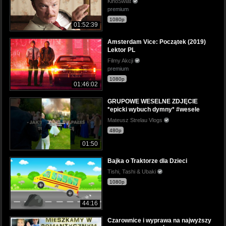
KinoSwiat
premium
1080p
01:52:39
Amsterdam Vice: Początek (2019)
Lektor PL
Filmy Akcji
premium
1080p
01:46:02
GRUPOWE WESELNE ZDJĘCIE
*epicki wybuch dymny* #wesele
Mateusz Strelau Vlogs
480p
01:50
Bajka o Traktorze dla Dzieci
Tishi, Tashi & Ubaki
1080p
44:16
Czarownice i wyprawa na najwyższy