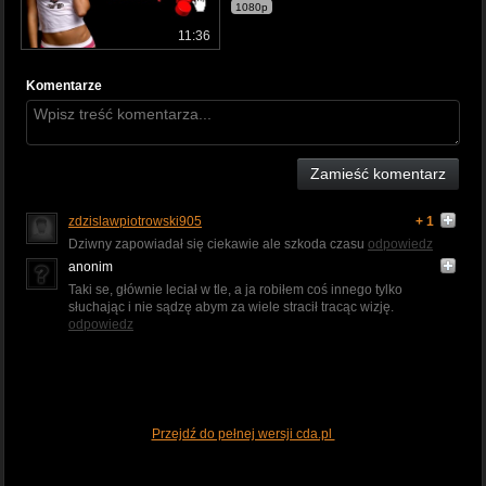
1080p
11:36
Komentarze
Zamieść komentarz
zdzislawpiotrowski905
+ 1
Dziwny zapowiadał się ciekawie ale szkoda czasu
odpowiedz
anonim
Taki se, głównie leciał w tle, a ja robiłem coś innego tylko
słuchając i nie sądzę abym za wiele stracił tracąc wizję.
odpowiedz
Przejdź do pełnej wersji cda.pl