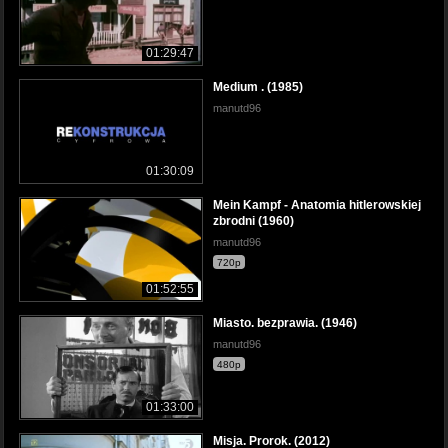
01:29:47
Medium . (1985)
manutd96
01:30:09
Mein Kampf - Anatomia hitlerowskiej
zbrodni (1960)
manutd96
720p
01:52:55
Miasto. bezprawia. (1946)
manutd96
480p
01:33:00
Misja. Prorok. (2012)