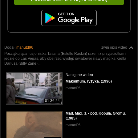
Dodał:
manutd96
zwiń opis video
Początkująca iluzjonistka Tatiana (Estelle Raskin) razem z przyjaciółkami
jedzie do Las Vegas, aby obejrzeć występ światowej sławy magika Krella
Dariusa (Billy Zane)....
Następne wideo:
Maksimum. ryzyka. (1996)
manutd96
01:36:24
Mad. Max. 3. - pod. Kopułą. Gromu.
(1985)
manutd96