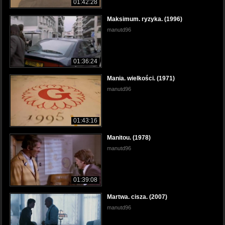
01:42:28
Maksimum. ryzyka. (1996)
manutd96
01:36:24
Mania. wielkości. (1971)
manutd96
01:43:16
Manitou. (1978)
manutd96
01:39:08
Martwa. cisza. (2007)
manutd96