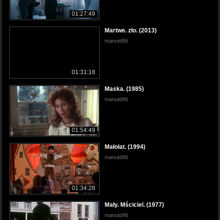
01:27:49
Martwe. zło. (2013)
manutd96
01:31:18
Maska. (1985)
manutd96
01:54:49
Małolat. (1994)
manutd96
01:34:28
Mały. Mściciel. (1977)
manutd96