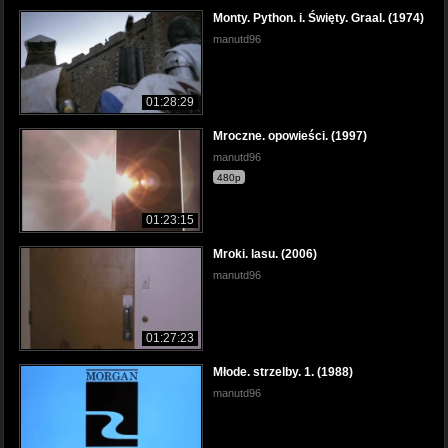
Monty. Python. i. Święty. Graal. (1974)
manutd96
01:28:29
Mroczne. opowieści. (1997)
manutd96
480p
01:23:15
Mroki. lasu. (2006)
manutd96
01:27:23
Młode. strzelby. 1. (1988)
manutd96