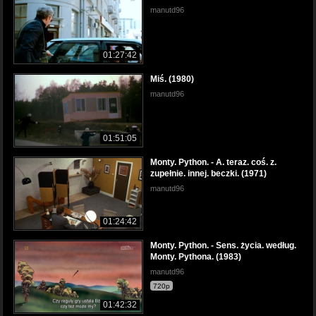
manutd96
01:27:42
Miś. (1980)
manutd96
01:51:05
Monty. Python. - A. teraz. coś. z.
zupełnie. innej. beczki. (1971)
manutd96
01:24:42
Monty. Python. - Sens. życia. według.
Monty. Pythona. (1983)
manutd96
720p
01:42:32