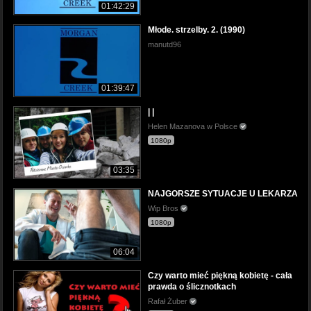
01:42:29
Młode. strzelby. 2. (1990)
manutd96
01:39:47
| |
Helen Mazanova w Polsce
1080p
03:35
NAJGORSZE SYTUACJE U LEKARZA
Wip Bros
1080p
06:04
Czy warto mieć piękną kobietę - cała
prawda o ślicznotkach
Rafał Żuber