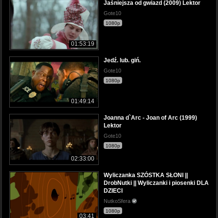
Jaśniejsza od gwiazd (2009) Lektor
Gote10
1080p
01:53:19
Jedź. lub. giń.
Gote10
1080p
01:49:14
Joanna d`Arc - Joan of Arc (1999)
Lektor
Gote10
1080p
02:33:00
Wyliczanka SZÓSTKA SŁONI ||
DrobNutki || Wyliczanki i piosenki DLA
DZIECI
NutkoSfera
1080p
03:41