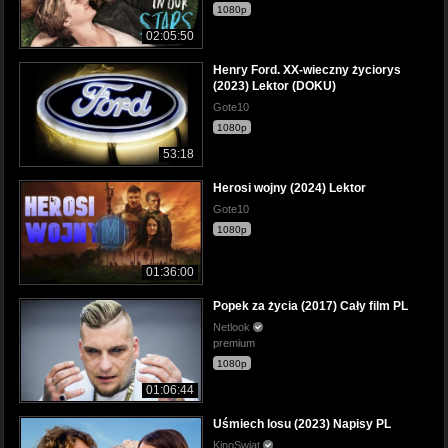
1080p
02:05:50
Henry Ford. XX-wieczny życiorys
(2023) Lektor (DOKU)
Gote10
1080p
53:18
Herosi wojny (2024) Lektor
Gote10
1080p
01:36:00
Popek za życia (2017) Cały film PL
Netlook
premium
1080p
01:06:44
Uśmiech losu (2023) Napisy PL
KinoSwiat