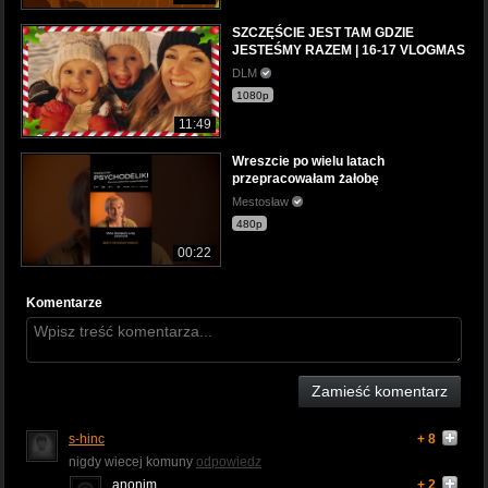
SZCZĘŚCIE JEST TAM GDZIE
JESTEŚMY RAZEM | 16-17 VLOGMAS
DLM
1080p
11:49
Wreszcie po wielu latach
przepracowałam żałobę
Mestosław
480p
00:22
Komentarze
Zamieść komentarz
s-hinc
+ 8
nigdy wiecej komuny
odpowiedz
anonim
+ 2