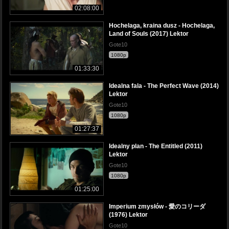
02:08:00
Hochelaga, kraina dusz - Hochelaga,
Land of Souls (2017) Lektor
Gote10
1080p
01:33:30
Idealna fala - The Perfect Wave (2014)
Lektor
Gote10
1080p
01:27:37
Idealny plan - The Entitled (2011)
Lektor
Gote10
1080p
01:25:00
Imperium zmysłów - 愛のコリーダ
(1976) Lektor
Gote10