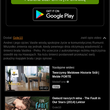
Dodał:
Gote10
zwiń opis video
Andrei i jego ojciec Vasile wiodą spokojne życie w komunistycznej Rumunii.
Wszystko zmienia się jednak, kiedy pewnego dnia otrzymują wiadomość o
śmierci brata Vasilea - Petru. Po ucieczce z autorytarnego reżimu mężczyzna
osiedlił się na Hawajach. Na łożu śmierci postanowił przekazać swój
pokaźny majątek bratu i jego synowi. ...
Następne wideo:
Tworzymy Meblowe Historie Stół |
Meble FORTE
MebleForte
720p
00:43
Gwiazd naszych wina - The Fault in
Our Stars (2014) Lektor
Gote10