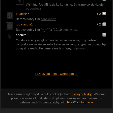
@s-hinc: Ale UE idzie ku komunie. Straszne co się dzieje.
odpowiedz
beatriki45
+ 2
Bardzo dobry film
odpowiedz
rudy.ursula1
+ 2
Bardzo dobry film (⩺_⩹)͡° ͜ʖ ͡°10/10
odpowiedz
anonim
Ostatnią scenę mogli rozwiązać mniej naiwnie, przypadkiem
bezpieka nie miała ze sobą kałasznikowów, przypadkiem wiatr był
pomyślny, eech. Ale generalnie film fajny.
odpowiedz
Przejdź do pełnej wersji cda.pl
Nasz serwis wykorzystuje pliki cookie (zobacz
naszą politykę
). Warunki
przechowywania lub dostępu do plików cookies możesz zmienić w
ustawieniach Twojej przeglądarki.
RODO - Informacje