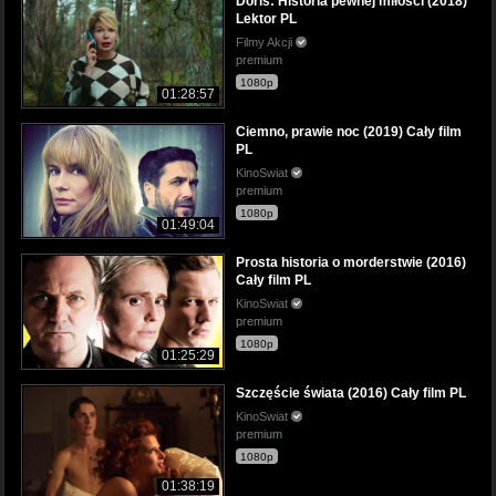
Doris: Historia pewnej miłości (2018)
Lektor PL
Filmy Akcji
premium
1080p
01:28:57
Ciemno, prawie noc (2019) Cały film
PL
KinoSwiat
premium
1080p
01:49:04
Prosta historia o morderstwie (2016)
Cały film PL
KinoSwiat
premium
1080p
01:25:29
Szczęście świata (2016) Cały film PL
KinoSwiat
premium
1080p
01:38:19