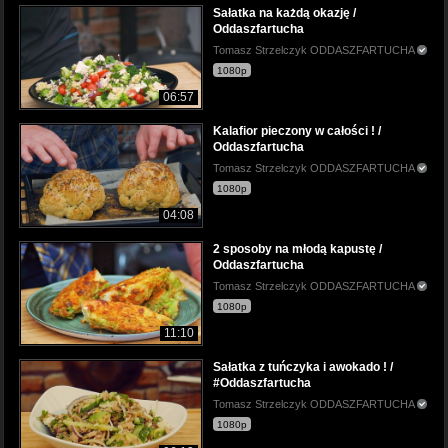
Sałatka na każdą okazję /
Oddaszfartucha
Tomasz Strzelczyk ODDASZFARTUCHA
1080p
06:57
Kalafior pieczony w całości ! /
Oddaszfartucha
Tomasz Strzelczyk ODDASZFARTUCHA
1080p
04:08
2 sposoby na młodą kapustę /
Oddaszfartucha
Tomasz Strzelczyk ODDASZFARTUCHA
1080p
11:10
Sałatka z tuńczyka i awokado ! /
#Oddaszfartucha
Tomasz Strzelczyk ODDASZFARTUCHA
1080p