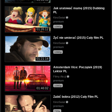
Jak uratować mamę (2015) Dubbing
PL
KinoSwiat
premium
1080p
01:26:12
Żyć nie umierać (2015) Cały film PL
KinoSwiat
premium
1080p
01:21:14
Amsterdam Vice: Początek (2019)
Lektor PL
Filmy Akcji
premium
1080p
01:46:02
Zabić bobra (2012) Cały Film PL
KinoSwiat
premium
720p