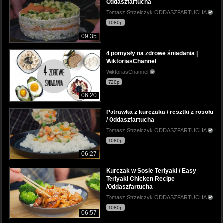
Oddaszfartucha
Tomasz Strzelczyk ODDASZFARTUCHA
1080p
09:35
4 pomysły na zdrowe śniadania |
WiktoriasChannel
WiktoriasChannel
720p
06:20
Potrawka z kurczaka / resztki z rosołu
/ Oddaszfartucha
Tomasz Strzelczyk ODDASZFARTUCHA
1080p
06:27
Kurczak w Sosie Teriyaki / Easy
Teriyaki Chicken Recipe
/Oddaszfartucha
Tomasz Strzelczyk ODDASZFARTUCHA
1080p
06:57