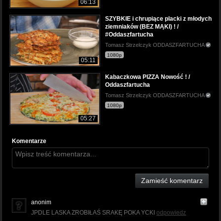
06:13
SZYBKIE i chrupiące placki z młodych
ziemniaków (BEZ MĄKI) ! /
#Oddaszfartucha
Tomasz Strzelczyk ODDASZFARTUCHA
1080p
05:11
Kabaczkowa PIZZA Nowość ! /
Oddaszfartucha
Tomasz Strzelczyk ODDASZFARTUCHA
1080p
05:27
Komentarze
Zamieść komentarz
anonim
JPDLE LASKA ZROBIŁAŚ SRAKĘ POKA YCKI
odpowiedz