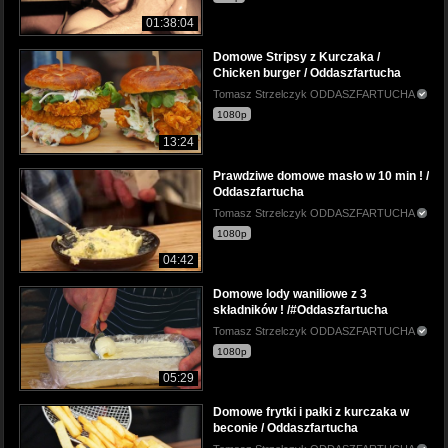
01:38:04
Domowe Stripsy z Kurczaka /
Chicken burger / Oddaszfartucha
Tomasz Strzelczyk ODDASZFARTUCHA
1080p
13:24
Prawdziwe domowe masło w 10 min ! /
Oddaszfartucha
Tomasz Strzelczyk ODDASZFARTUCHA
1080p
04:42
Domowe lody waniliowe z 3
składników ! /#Oddaszfartucha
Tomasz Strzelczyk ODDASZFARTUCHA
1080p
05:29
Domowe frytki i pałki z kurczaka w
beconie / Oddaszfartucha