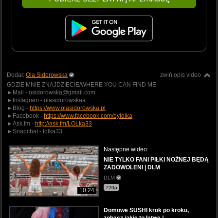
Dodał:
Ola Sidorowska
zwiń opis video
GDZIE MNIE ZNAJDZIECIE/WHERE YOU CAN FIND ME
►Mail - osidorowska@gmail.com
►Instagram - olasidorowskaa
►Blog -
https://www.olasidorowska.pl
►Facebook -
https://www.facebook.com/bylolka
►Ask.fm -
http://ask.fm/LOLka33
►Snapchat - lolka33
Następne wideo:
NIE TYLKO FANI PIŁKI NOŻNEJ BĘDĄ
ZADOWOLENI | DLM
DLM
720p
10:24
Domowe SUSHI krok po kroku,
zobacz jakie to łatwe /