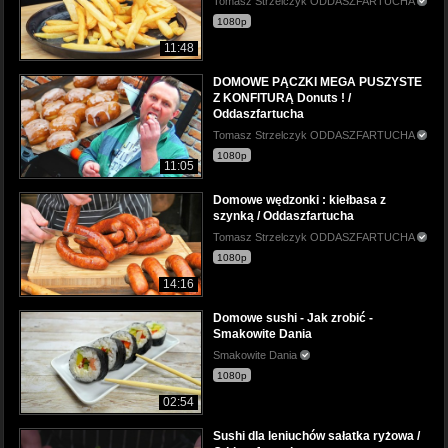
Tomasz Strzelczyk ODDASZFARTUCHA
1080p
11:48
DOMOWE PĄCZKI MEGA PUSZYSTE
Z KONFITURĄ Donuts ! /
Oddaszfartucha
Tomasz Strzelczyk ODDASZFARTUCHA
1080p
11:05
Domowe wędzonki : kiełbasa z
szynką / Oddaszfartucha
Tomasz Strzelczyk ODDASZFARTUCHA
1080p
14:16
Domowe sushi - Jak zrobić -
Smakowite Dania
Smakowite Dania
1080p
02:54
Sushi dla leniuchów sałatka ryżowa /