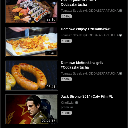
Oddaszfartucha
Tomasz Strzelczyk ODDASZFARTUCHA
1080p
22:16
Domowe chipsy z ziemniaków !!
Tomasz Strzelczyk ODDASZFARTUCHA
1080p
05:48
Domowe kiełbaski na grill/
#Oddaszfartucha
Tomasz Strzelczyk ODDASZFARTUCHA
1080p
06:41
Jack Strong (2014) Cały Film PL
KinoSwiat
premium
1080p
02:02:37