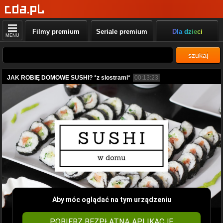
Filmy premium
Seriale premium
Dla dzieci
MENU
szukaj
JAK ROBIĘ DOMOWE SUSHI? *z siostrami*
00:13:23
Aby móc oglądać na tym urządzeniu
POBIERZ BEZPŁATNĄ APLIKACJĘ