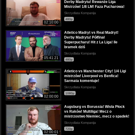
Derby Madrytu! Rewanże Liga
Mistrzów! 1/8 LM! Faza Pucharowa!
Skrzydlata Kompanija
480p
02:10:00
Atletico Madryt vs Real Madryt!
Derby Madrytu! Półfinał
Superpucharu! Hit z La Liga! Ile
bramek dziś
Skrzydlata Kompanija
05:41:21
480p
Atletico vs Manchester City! 1/4 Ligi
mistrzów! Liverpool vs Benfica!
Sarmata komentuje!
Skrzydlata Kompanija
1080p
02:00:00
Augsburg vs Borussia! Wisła Płock
vs Raków! Multiliga! Mecz o
mistrzostwo Niemiec, mecz o spadek!
Skrzydlata Kompanija
720p
02:00:01