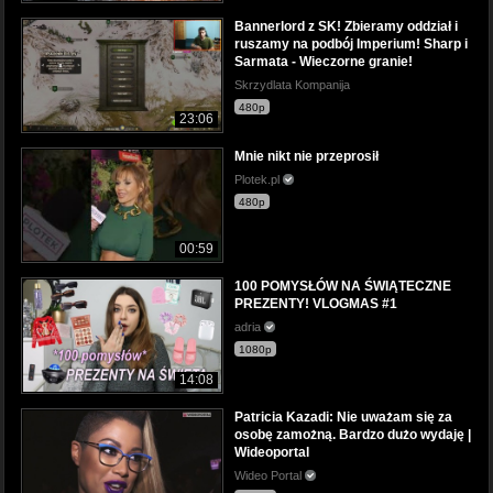
Bannerlord z SK! Zbieramy oddział i
ruszamy na podbój Imperium! Sharp i
Sarmata - Wieczorne granie!
Skrzydlata Kompanija
480p
23:06
Mnie nikt nie przeprosił
Plotek.pl
480p
00:59
100 POMYSŁÓW NA ŚWIĄTECZNE
PREZENTY! VLOGMAS #1
adria
1080p
14:08
Patricia Kazadi: Nie uważam się za
osobę zamożną. Bardzo dużo wydaję |
Wideoportal
Wideo Portal