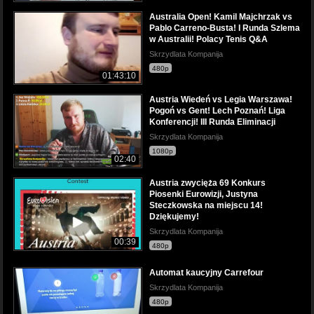
Australia Open! Kamil Majchrzak vs
Pablo Carreno-Busta! I Runda Szlema
w Australii! Polacy Tenis Q&A
Skrzydlata Kompanija
480p
01:43:10
Austria Wiedeń vs Legia Warszawa!
Pogoń vs Gent! Lech Poznań! Liga
Konferencji! III Runda Eliminacji
Skrzydlata Kompanija
1080p
02:40
Austria zwycięża 69 Konkurs
Piosenki Eurowizji, Justyna
Steczkowska na miejscu 14!
Dziękujemy!
Skrzydlata Kompanija
00:39
480p
Automat kaucyjny Carrefour
Skrzydlata Kompanija
480p