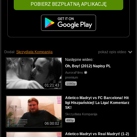
POBIERZ BEZPŁATNĄ APLIKACJĘ
Dodał:
Skrzydlata Kompanija
pokaż opis video
Następne wideo:
Oh, Boy! (2012) Napisy PL
AuroraFilms
premium
1080p
01:21:43
Atletico Madryt vs FC Barcelona! Hit
ligi Hiszpańskiej! La Liga! Komentarz
SK!
Skrzydlata Kompanija
480p
06:00:02
Atletico Madryt vs Real Madryt! (1-2)