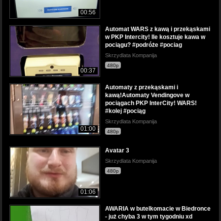
00:56
Automat WARS z kawą i przekąskami
w PKP Intercity! Ile kosztuje kawa w
pociągu? #podróże #pociag
Skrzydlata Kompanija
480p
00:37
Automaty z przekąskami i
kawą!Automaty Vendingove w
pociągach PKP InterCity! WARS!
#kolej #pociąg
Skrzydlata Kompanija
01:00
480p
Avatar 3
Skrzydlata Kompanija
480p
01:06
AWARIA w butelkomacie w Biedronce
- już chyba 3 w tym tygodniu xd