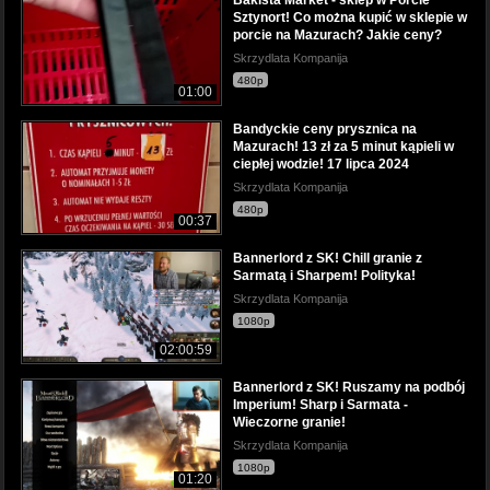
Sztynort! Co można kupić w sklepie w
porcie na Mazurach? Jakie ceny?
Skrzydlata Kompanija
480p
01:00
Bandyckie ceny prysznica na
Mazurach! 13 zł za 5 minut kąpieli w
ciepłej wodzie! 17 lipca 2024
Skrzydlata Kompanija
480p
00:37
Bannerlord z SK! Chill granie z
Sarmatą i Sharpem! Polityka!
Skrzydlata Kompanija
1080p
02:00:59
Bannerlord z SK! Ruszamy na podbój
Imperium! Sharp i Sarmata -
Wieczorne granie!
Skrzydlata Kompanija
1080p
01:20