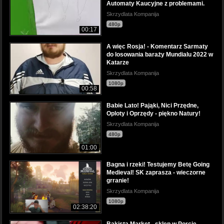
Automaty Kaucyjne z problemami.
Skrzydlata Kompanija
480p
00:17
A więc Rosja! - Komentarz Sarmaty
do losowania baraży Mundialu 2022 w
Katarze
Skrzydlata Kompanija
1080p
00:58
Babie Lato! Pająki, Nici Przędne,
Oploty i Oprzędy - piękno Natury!
Skrzydlata Kompanija
480p
01:00
Bagna i rzeki! Testujemy Betę Going
Medieval! SK zaprasza - wieczorne
grranie!
Skrzydlata Kompanija
1080p
02:38:20
Bakista Market - sklep w Porcie