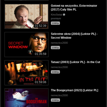
Gotowi na wszystko. Exterminator
(2017) Cały film PL
KinoSwiat
premium
1080p
01:52:39
Sekretne okno (2004) [Lektor PL] -
Secret Window
nemeziss2000
1080p
01:35:59
Tatuaż (2003) [Lektor PL] - In the Cut
nemeziss2000
1080p
01:59:06
The Boogeymaп (2023) [Lektor PL]
nemeziss2000
1080p