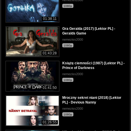
nemeziss2000
1080p
01:38:11
Gra Geralda (2017) [Lektor PL] -
Geralds Game
nemeziss2000
1080p
01:43:28
Książę ciemności (1987) [Lektor PL] -
Prince of Darkness
nemeziss2000
1080p
01:41:50
Mroczny sekret niani (2018) [Lektor
PL] - Devious Nanny
nemeziss2000
1080p
01:26:55