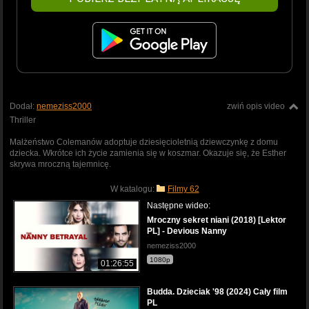
Dodał:
nemeziss2000
zwiń opis video
Thriller
Małżeństwo Colemanów adoptuje dziesięcioletnią dziewczynkę z domu
dziecka. Wkrótce ich życie zamienia się w koszmar. Okazuje się, że Esther
skrywa mroczną tajemnicę.
W katalogu:
Filmy 62
Następne wideo:
Mroczny sekret niani (2018) [Lektor
PL] - Devious Nanny
nemeziss2000
1080p
01:26:55
Budda. Dzieciak '98 (2024) Cały film
PL