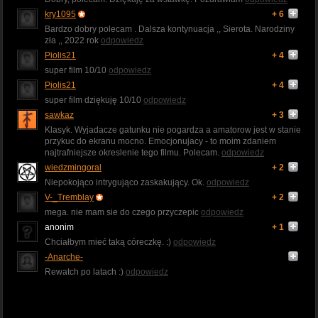
kry1095
+ 6
Bardzo dobry polecam . Dalsza kontynuacja ,, Sierota. Narodziny
zła ,, 2022 rok
odpowiedz
Piolis21
+ 4
super film 10/10
odpowiedz
Piolis21
+ 4
super film dziękuję 10/10
odpowiedz
sawkaz
+ 3
Klasyk. Wyjadacze gatunku nie pogardza a amatorow jest w stanie
przykuc do ekranu mocno. Emocjonujacy - to moim zdaniem
najtrafniejsze okreslenie tego filmu. Polecam.
odpowiedz
wiedzmingoral
+ 2
Niepokojąco intrygująco zaskakujący. Ok.
odpowiedz
V-_Tremblay
+ 2
mega. nie mam sie do czego przyczepic
odpowiedz
anonim
+ 1
Chciałbym mieć taką córeczkę. :)
odpowiedz
-Anarche-
Rewatch po latach :)
odpowiedz