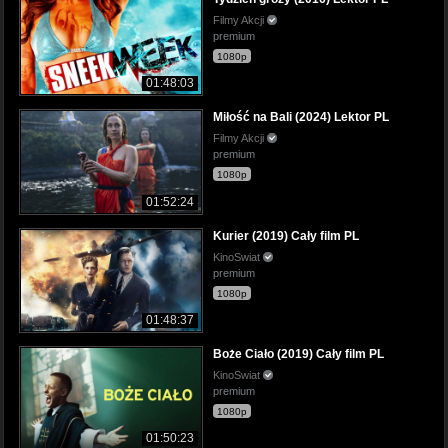
Filmy Akcji
premium
1080p
01:48:03
Miłość na Bali (2024) Lektor PL
Filmy Akcji
premium
1080p
01:52:24
Kurier (2019) Cały film PL
KinoSwiat
premium
1080p
01:48:37
Boże Ciało (2019) Cały film PL
KinoSwiat
premium
1080p
01:50:23