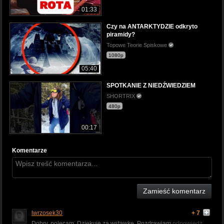
01:33
Czy na ANTARKTYDZIE odkryto
piramidy?
Topowe Teorie Spiskowe
1080p
05:40
SPOTKANIE Z NIEDŹWIEDZIEM
SHORTRIX
480p
00:17
Komentarze
Zamieść komentarz
lwrzosek30
+ 7
Dobry, polecam. Dziękuję za wstawkę. Pozdrawiam
odpowiedz