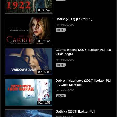
01:41:47
Caггie (2013) [Lektor PL]
nemeziss2000
1080p
01:39:45
Czarna wdowa (2025) [Lektor PL] - La
viuda negra
nemeziss2000
1080p
02:00:09
Dobre małżeństwo (2014) [Lektor PL]
- A Good Marriage
nemeziss2000
1080p
01:41:53
Gothika (2003) [Lektor PL]