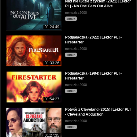
Nikt nie ujdzie z życiem (2021) [Lektor
PL] - No One Gets Out Alive
nemeziss2000
1080p
01:24:49
PodpaIaczka (2022) [Lektor PL] -
Fiгestaгter
nemeziss2000
1080p
01:33:26
Podpalaczka (1984) [Lektor PL] -
Firestarter
nemeziss2000
1080p
01:54:27
Potwór z Cleveland (2015) [Lektor PL]
- Cleveland Abduction
nemeziss2000
1080p
01:27:35