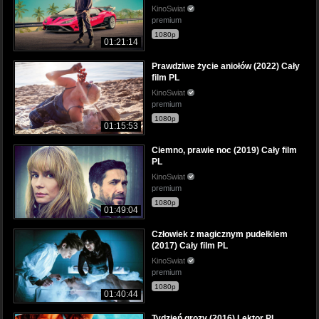
KinoSwiat
premium
1080p
01:21:14
Prawdziwe życie aniołów (2022) Cały
film PL
KinoSwiat
premium
1080p
01:15:53
Ciemno, prawie noc (2019) Cały film
PL
KinoSwiat
premium
1080p
01:49:04
Człowiek z magicznym pudełkiem
(2017) Cały film PL
KinoSwiat
premium
1080p
01:40:44
Tydzień grozy (2016) Lektor PL