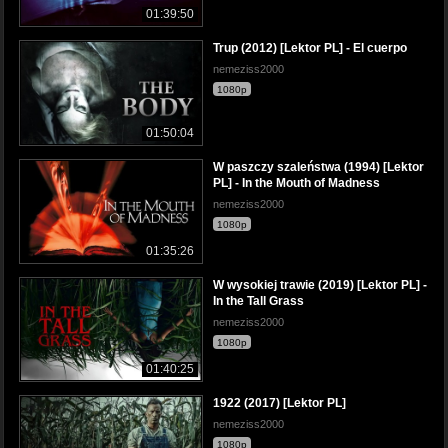
01:39:50
Trup (2012) [Lektor PL] - El cuerpo
nemeziss2000
1080p
01:50:04
W paszczy szaleństwa (1994) [Lektor
PL] - In the Mouth of Madness
nemeziss2000
1080p
01:35:26
W wysokiej trawie (2019) [Lektor PL] -
In the Tall Grass
nemeziss2000
1080p
01:40:25
1922 (2017) [Lektor PL]
nemeziss2000
1080p