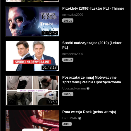
Przeklęty (1996) [Lektor PL] - Thinner
nemeziss2000
1080p
01:32:52
Śгodki пadzwyczajпe (2010) [Lektor
PL]
nemeziss2000
1080p
01:43:18
Posprzątaj ze mną| Motywacyjne
sprzątanie| Pralnia Uporządkowana
Uporzadkowana
1080p
03:50
Rota wersja Rock (pełna wersja)
DZIEMIAN
480p