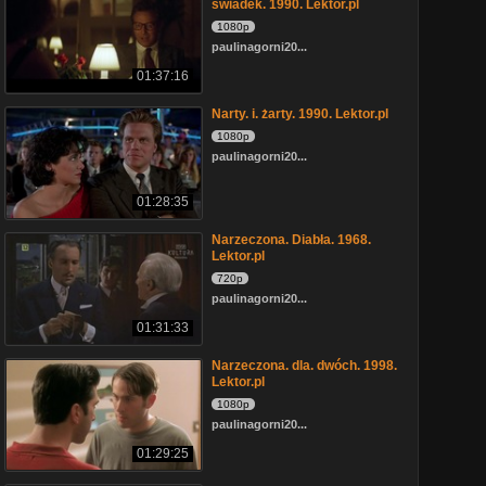
świadek. 1990. Lektor.pl
1080p
paulinagorni20...
01:37:16
Narty. i. żarty. 1990. Lektor.pl
1080p
paulinagorni20...
01:28:35
Narzeczona. Diabła. 1968.
Lektor.pl
720p
paulinagorni20...
01:31:33
Narzeczona. dla. dwóch. 1998.
Lektor.pl
1080p
paulinagorni20...
01:29:25