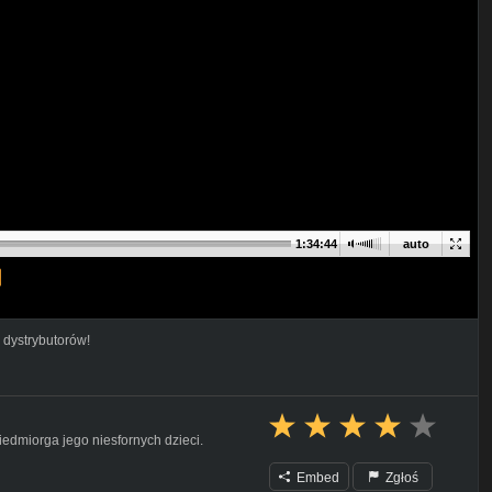
1:34:44
auto
 dystrybutorów!
edmiorga jego niesfornych dzieci.
Embed
Zgłoś