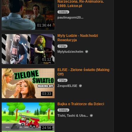
Narzeczona. Re-Animatora.
1989. Lektor.pl
1080p
paulinagorni20...
01:36:44
Myly Ludzie - Nadchodzi
Rewolucyja
720p
Mylyludziechelm
01:12
ELISE - Zielone światło (Making
Off)
720p
ZespolELISE
03:33
Bajka o Traktorze dla Dzieci
1080p
Tishi, Tashi & Uba...
24:56