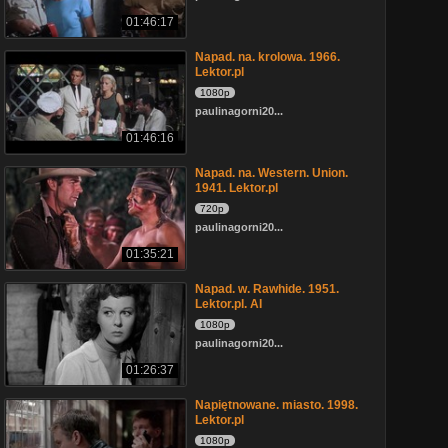
01:46:17
Napad. na. krolowa. 1966.
Lektor.pl
1080p
paulinagorni20...
01:46:16
Napad. na. Western. Union.
1941. Lektor.pl
720p
paulinagorni20...
01:35:21
Napad. w. Rawhide. 1951.
Lektor.pl. AI
1080p
paulinagorni20...
01:26:37
Napiętnowane. miasto. 1998.
Lektor.pl
1080p