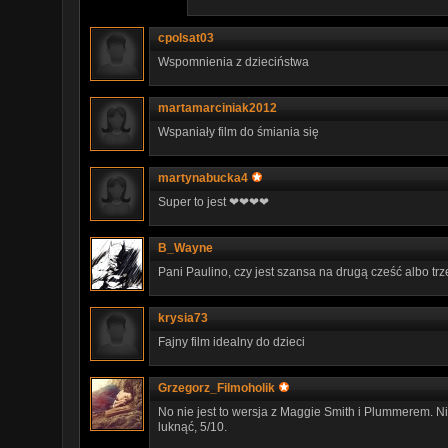
cpolsat03
Wspomnienia z dzieciństwa
martamarciniak2012
Wspaniały film do śmiania się
martynabucka4
Super to jest ❤❤❤❤
B_Wayne
Pani Paulino, czy jest szansa na drugą cześć albo trz
krysia73
Fajny film idealny do dzieci
Grzegorz_Filmoholik
No nie jest to wersja z Maggie Smith i Plummerem. N
luknąć, 5/10.