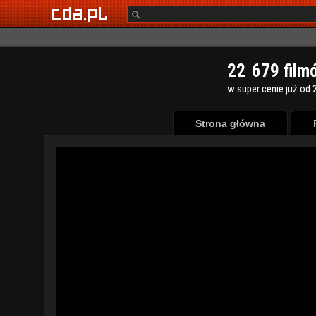
2
2
6
7
9
film
w super cenie już od 2
Strona główna