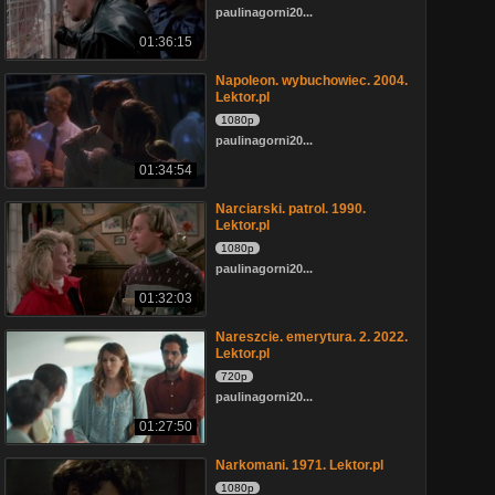
paulinagorni20...
01:36:15
Napoleon. wybuchowiec. 2004.
Lektor.pl
1080p
paulinagorni20...
01:34:54
Narciarski. patrol. 1990.
Lektor.pl
1080p
paulinagorni20...
01:32:03
Nareszcie. emerytura. 2. 2022.
Lektor.pl
720p
paulinagorni20...
01:27:50
Narkomani. 1971. Lektor.pl
1080p