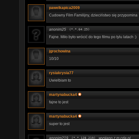
pawelkapica2009
Cudowny Film Familijny, dzieciństwo się przypomina
anonim25
(*.*.64.25)
Fajne. Miło było wrócić do tego filmu po tylu latach :)
jgrochowina
10/10
rysiakrysia77
Uwielbiam to
martynabucka4
fajne to jest
martynabucka4
super to jest
anonim219
wysłano z m.cda.pl
(*.*.128.219)