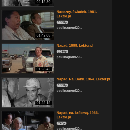
02:15:30
Naoczny. świadek. 1981.
Lektor.pl
1080p
paulinagorni20...
01:42:08
Napad. 1999. Lektor.pl
1080p
paulinagorni20...
01:28:42
Napad. Na. Bank. 1964. Lektor.pl
1080p
paulinagorni20...
01:25:15
Napad. na. królową. 1966.
Lektor.pl
720p
paulinagorni20...