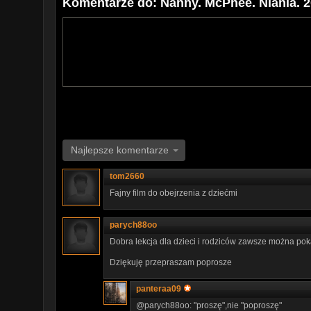
Komentarze do: Nanny. McPhee. Niania. 20
Najlepsze komentarze
tom2660
Fajny film do obejrzenia z dziećmi
parych88oo
Dobra lekcja dla dzieci i rodziców zawsze można po
Dziękuję przepraszam poprosze
panteraa09
@parych88oo: "proszę",nie "poproszę"