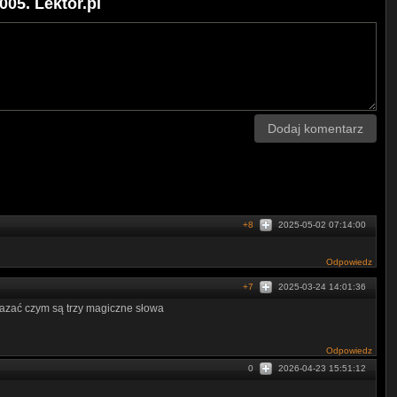
05. Lektor.pl
Dodaj komentarz
+8
2025-05-02 07:14:00
Odpowiedz
+7
2025-03-24 14:01:36
kazać czym są trzy magiczne słowa
Odpowiedz
0
2026-04-23 15:51:12