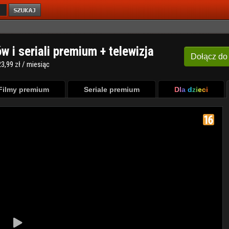
ów i seriali premium + telewizja
Dołącz
do
3,99 zł / miesiąc
Filmy premium
Seriale premium
Dla dzieci