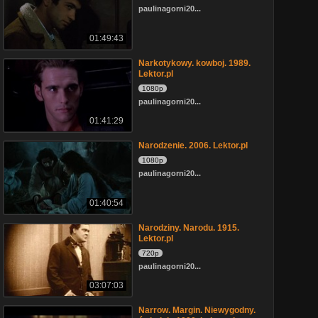
paulinagorni20...
01:49:43
Narkotykowy. kowboj. 1989.
Lektor.pl
1080p
paulinagorni20...
01:41:29
Narodzenie. 2006. Lektor.pl
1080p
paulinagorni20...
01:40:54
Narodziny. Narodu. 1915.
Lektor.pl
720p
paulinagorni20...
03:07:03
Narrow. Margin. Niewygodny.