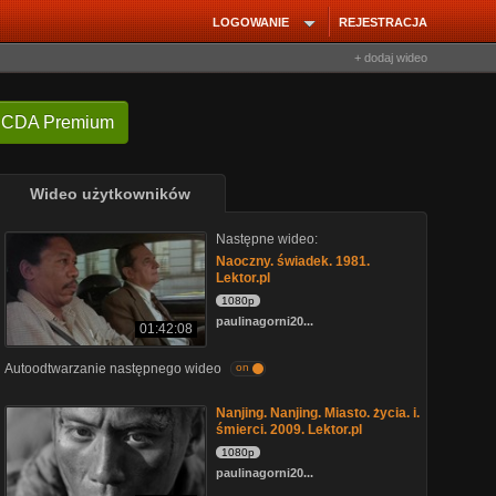
LOGOWANIE
REJESTRACJA
+ dodaj wideo
 CDA Premium
Wideo użytkowników
Następne wideo:
Naoczny. świadek. 1981.
Lektor.pl
1080p
paulinagorni20...
01:42:08
Autoodtwarzanie następnego wideo
on
Nanjing. Nanjing. Miasto. życia. i.
śmierci. 2009. Lektor.pl
1080p
paulinagorni20...