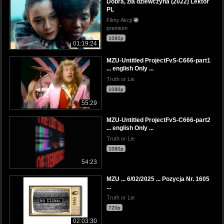
Dobra, zła dziewczyna (2022) Lektor
PL
Filmy Akcji
premium
1080p
01:19:24
MZU-Untitled ProjectFvS-C666-part1
... english Only ...
Truth or Lie
1080p
55:29
MZU-Untitled ProjectFvS-C666-part2
... english Only ...
Truth or Lie
1080p
54:23
MZU ... 6/02/2025 ... Pozycja Nr. 1605
...
Truth or Lie
720p
02:03:30