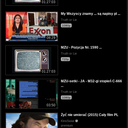
01:27:03
My Wszyscy znamy ... są napisy pl ...
Truth or Lie
1080p
08:29
MZU - Pozycja Nr. 1590 ...
Truth or Lie
720p
01:27:03
MZU-setki - JA - M32-gi stopień C-666
...
Truth or Lie
1080p
03:50
Żyć nie umierać (2015) Cały film PL
KinoSwiat
premium