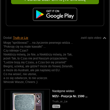
Dodał:
Truth or Lie
zwiń opis video
Mogę "spróbować" ... na życzenie pewnego widza ...
"Pokroję cię na małe kawałki" ...
Czy istnieje Czas?
Niektórzy mówią, że Nie, a Niektórzy mówią, że Tak,
jeżeli Tak, to Czas nie jest Naszym przyjacielem.
"Ludzie boją się Czasu, a Czas boi się piramid"
Biegnij, uciekaj, ale gdzie? może do Nowej Zelandii,
a może do Australii, ale jak najdalej od EU.
Co ma wisieć, nie utonie,
a co się odwlecze, to nie uciecze.
Wnioski Wasze, Cheers ;)
Następne wideo:
MZU - Pozycja Nr. 1590 ...
Truth_or_Lie
720p