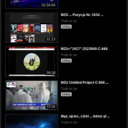
01:34:04
MZU ... Pozycja Nr. 1634 ...
Truth or Lie
1080p
31:13
MZU="1917"-2523840-C-666
Truth or Lie
1080p
09:38
MZU Untitled Project C-666 ...
Truth or Lie
1080p
03:36
Mąż, ojciec, córki ... lektor pl ...
Truth or Lie