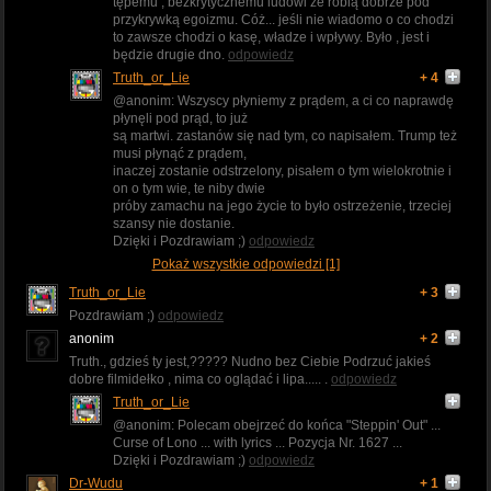
tępemu , bezkrytycznemu ludowi że robią dobrze pod
przykrywką egoizmu. Cóż... jeśli nie wiadomo o co chodzi
to zawsze chodzi o kasę, władze i wpływy. Było , jest i
będzie drugie dno.
odpowiedz
Truth_or_Lie
+ 4
@anonim: Wszyscy płyniemy z prądem, a ci co naprawdę
płynęli pod prąd, to już
są martwi. zastanów się nad tym, co napisałem. Trump też
musi płynąć z prądem,
inaczej zostanie odstrzelony, pisałem o tym wielokrotnie i
on o tym wie, te niby dwie
próby zamachu na jego życie to było ostrzeżenie, trzeciej
szansy nie dostanie.
Dzięki i Pozdrawiam ;)
odpowiedz
Pokaż wszystkie odpowiedzi [1]
Truth_or_Lie
+ 3
Pozdrawiam ;)
odpowiedz
anonim
+ 2
Truth., gdzieś ty jest,????? Nudno bez Ciebie Podrzuć jakieś
dobre filmidełko , nima co oglądać i lipa..... .
odpowiedz
Truth_or_Lie
@anonim: Polecam obejrzeć do końca "Steppin' Out" ...
Curse of Lono ... with lyrics ... Pozycja Nr. 1627 ...
Dzięki i Pozdrawiam ;)
odpowiedz
Dr-Wudu
+ 1