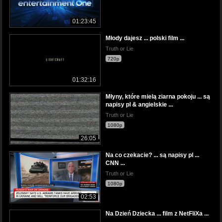
01:23:45
Młody dajesz ... polski film ...
Truth or Lie
720p
01:32:16
Młyny, które mielą ziarna pokoju ... są
napisy pl & angielskie ...
Truth or Lie
1080p
26:05
Na co czekacie? ... są napisy pl ...
CNN ...
Truth or Lie
1080p
02:53
Na Dzień Dziecka ... film z NetFliXa ...