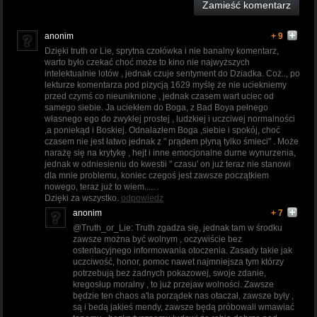
Zamieść komentarz
anonim
+ 9
Dzięki truth or Lie, sprytna czołówka i nie banalny komentarz,
warto było czekać choć może to kino nie najwyższych
intelektualnie lotów , jednak czuje sentyment do Dziadka. Coż.., po
lekturze komentarza pod pizycją 1629 myślę że nie uciekniemy
przed czymś co nieuniknione , jednak czasem wart uciec od
samego siebie. Ja uciekłem do Boga, z Bad Boya pełnego
własnego ego do zwykłej prostej , ludzkiej i uczciwej normalności
,a poniekąd i Boskiej. Odnalazłem Boga ,siebie i spokój, choć
czasem nie jest łatwo jednak z " prądem płyną tylko śmieci" . Może
narażę się na krytykę , hejt i inne emocjonalne durne wynurzenia,
jednak w odniesieniu do kwestii " czasu' on już teraz nie stanowi
dla mnie problemu, koniec czegoś jest zawsze początkiem
nowego, teraz już to wiem..... .
Dzięki za wszystko.
odpowiedz
anonim
+ 7
@Truth_or_Lie: Truth zgadza się, jednak tam w środku
zawsze można być wolnym , oczywiście bez
ostentacyjnego informowania otoczenia. Zasady takie jak
uczciwość, honor, pomoc nawet najmniejsza tym którzy
potrzebują bez żadnych pokazowej, swoje zdanie,
kregosłup moralny , to już przejaw wolności. Zawsze
będzie ten chaos a'la porządek nas otaczał, zawsze były ,
są i bedą jakieś mendy, zawsze będą próbowali wmawiać