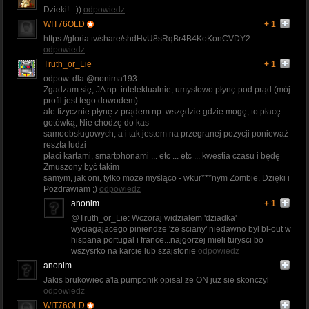
Dzieki! :-))
odpowiedz
WIT76OLD
+ 1
https://gloria.tv/share/shdHvU8sRqBr4B4KoKonCVDY2
odpowiedz
Truth_or_Lie
+ 1
odpow. dla @nonima193
Zgadzam się, JA np. intelektualnie, umysłowo płynę pod prąd (mój
profil jest tego dowodem)
ale fizycznie płynę z prądem np. wszędzie gdzie mogę, to płacę
gotówką, Nie chodzę do kas
samoobsługowych, a i tak jestem na przegranej pozycji ponieważ
reszta ludzi
płaci kartami, smartphonami ... etc ... etc ... kwestia czasu i będę
Zmuszony być takim
samym, jak oni, tylko może myśląco - wkur***nym Zombie. Dzięki i
Pozdrawiam ;)
odpowiedz
anonim
+ 1
@Truth_or_Lie: Wczoraj widzialem 'dziadka'
wyciagajacego piniendze 'ze sciany' niedawno byl bl-out w
hispana portugal i france...najgorzej mieli turysci bo
wszysrko na karcie lub szajsfonie
odpowiedz
anonim
Jakis brukowiec a'la pumponik opisal ze ON juz sie skonczyl
odpowiedz
WIT76OLD