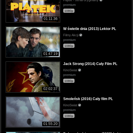
premium
1080p
01:11:36
W świetle dnia (2013) Lektor PL
Filmy Akcji
premium
1080p
01:47:19
Jack Strong (2014) Cały Film PL
KinoSwiat
premium
1080p
02:02:37
Smoleńsk (2016) Cały film PL
KinoSwiat
premium
1080p
01:55:20