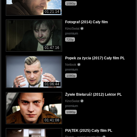
1080p
01:21:14
Fotograf (2014) Cały film
KinoSwiat
premium
720p
01:47:16
Popek za życia (2017) Cały film PL
Netlook
premium
1080p
01:06:44
Żywie Biełaruś! (2012) Lektor PL
KinoSwiat
premium
1080p
01:41:08
PIĄTEK (2025) Cały film PL
Piątek - serial oryginalny