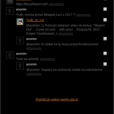
https://tiny.pl/0ywcn1p5
odpowiedz
anonim
Truth, można prosić M/a/gelLLa,n z 2017 ?
odpowiedz
Truth_or_Lie
@anonim: 1) Polecam obejrzeć video do końca: "Steppin'
Out" ... Curse of Lono ... with lyrics ... Pozycja Nr. 1627 ...
Dzięki i Pozdrawiam ;)
odpowiedz
anonim
@anonim: A i dzięki za tą muzę przed Rombiszonem
odpowiedz
anonim
Tusk sie wźciekł.
odpowiedz
anonim
@anonim: Dupiarz mu podsunal robaki na uspokojenie
odpowiedz
Przejdź do pełnej wersji cda.pl