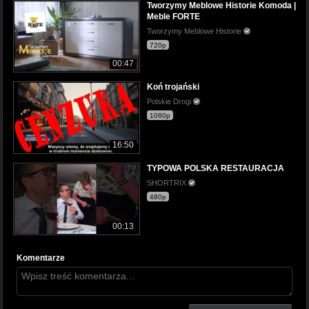
Tworzymy Meblowe Historie Komoda |
Meble FORTE
Tworzymy Meblowe Historie
720p
00:47
Koń trojański
Polskie Drogi
1080p
16:50
TYPOWA POLSKA RESTAURACJA
SHORTRIX
480p
00:13
Komentarze