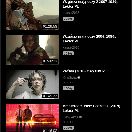
Wzgórza mają oczy 2 2007 1080p
Lektor PL
kapsel2018
1080p
01:29:58
Wzgórza mają oczy 2006. 1080p
Lektor PL
kapsel2018
1080p
01:48:23
Zaćma (2016) Cały film PL
KinoSwiat
premium
1080p
01:49:33
Amsterdam Vice: Początek (2019)
Lektor PL
Filmy Akcji
premium
1080p
01:46:02