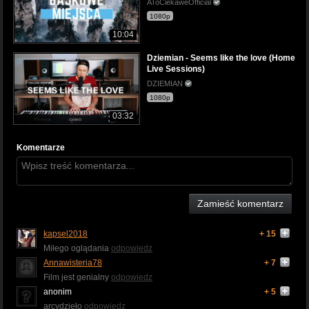
AToCiekaweOfficial
1080p
10:04
Dziemian - Seems like the love (Home
Live Sessions)
DZIEMIAN
1080p
03:32
Komentarze
Zamieść komentarz
kapsel2018
+ 15
Miłego oglądania
odpowiedz
Annawisteria78
+ 7
Film jest genialny
odpowiedz
anonim
+ 5
arcydzieło
odpowiedz