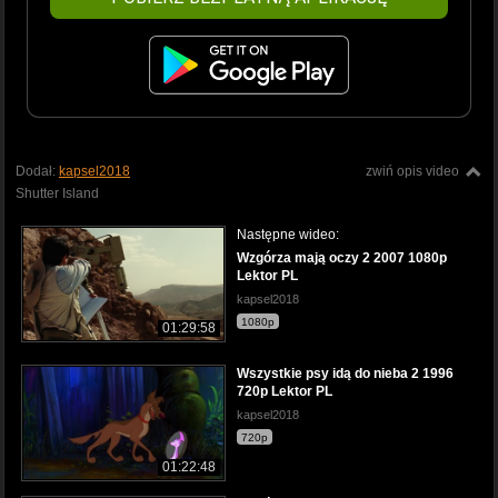
Dodał:
kapsel2018
zwiń opis video
Shutter Island
Następne wideo:
Wzgórza mają oczy 2 2007 1080p
Lektor PL
kapsel2018
1080p
01:29:58
Wszystkie psy idą do nieba 2 1996
720p Lektor PL
kapsel2018
720p
01:22:48