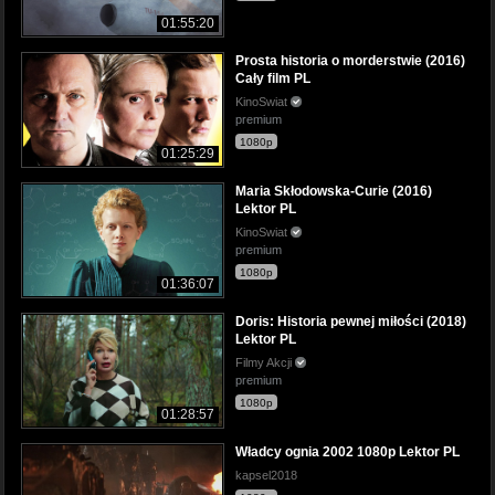
01:55:20
Prosta historia o morderstwie (2016)
Cały film PL
KinoSwiat
premium
1080p
01:25:29
Maria Skłodowska-Curie (2016)
Lektor PL
KinoSwiat
premium
1080p
01:36:07
Doris: Historia pewnej miłości (2018)
Lektor PL
Filmy Akcji
premium
1080p
01:28:57
Władcy ognia 2002 1080p Lektor PL
kapsel2018