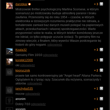
darobkar
+ 3
Mistrzowski thriller psychologiczny Martina Scorsese, w którym
scenariusz po mistrzowsku buduje atmosferę paranoi i braku
zaufania. Przenosimy się do roku 1954 – czasów, w których
elektronika w dzisiejszym rozumieniu praktycznie nie istniała, a
bohaterowie zamiast baz danych musieli polegać na papierowych
aktach, przesłuchaniach i własnej spostrzegawczości. Warto
przypomnieć sobie te realia, w których telefon komórkowy jeszcze
nie istniał, co tylko potęguje uczucie izolacji. To genialny film na
zimowy wieczór, z finałem, który wywróci Wasze postrzeganie tej
historii do góry nogami.
odpowiedz
Koala32
+ 3
Genialny Film 10/10
odpowiedz
korekk12000
+ 3
oki
odpowiedz
kporucznik
+ 2
prawie tak samo kontrowersyjny jak "Angel heart" Allana Parkera.
Oglądałem to z tysiąc razy. Szacunek dla reżysera, scenarzysty i
aktorów.
odpowiedz
janchyba535
+ 1
mocne
odpowiedz
anonim
+ 1
Dobry 7/10
odpowiedz
anonim
+ 1