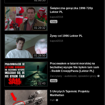
02:00:55
Świąteczna gorączka 1996 720p
Lektor PL
kapsel2018
720p
01:29:32
Żywy cel 1996 Lektor PL
kapsel2018
01:28:50
Pracowałem w latarni morskiej na
bezludnej wyspie Nie byłem tam sam
- Reddit CreepyPasta [Lektor PL]
Zaczytany - audiobooki, opowieści grozy
480p
22:43
5 Ukrytych Tajemnic Projektu
Manhattan
PaFi