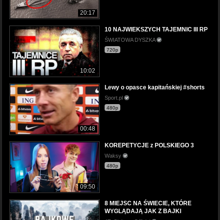
20:17
10 NAJWIEKSZYCH TAJEMNIC III RP
ŚWIATOWA DYSZKA
720p
10:02
Lewy o opasce kapitańskiej #shorts
Sport.pl
480p
00:48
KOREPETYCJE z POLSKIEGO 3
Waksy
480p
09:50
8 MIEJSC NA ŚWIECIE, KTÓRE
WYGLĄDAJĄ JAK Z BAJKI