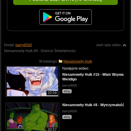
Dodał:
barry8500
zwiń opis video
Niesamowity Hulk #9 - Granice Śmiertelności
W katalogu:
Niesamowity Hulk
Następne wideo:
Niesamowity Hulk #10 - Wiatr Wzywa
Wendigo
barry8500
480p
20:59
Niesamowity Hulk #8 - Wytrzymałość
barry8500
480p
20:57