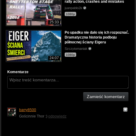
rally action, crashes and mistakes
juanpablo2k
1080p
25:33
Po upadku nie dało się ich rozpoznać.
Dramatyczna historia podboju
północnej ściany Eigeru
Szczytomaniak
1080p
24:07
Komentarze
Zamieść komentarz
barry8500
Gościnnie Thor :)
odpowiedz