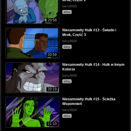
Mrok, Część 2
barry8500
480p
20:58
Niesamowity Hulk #13 - Światło i
Mrok, Część 3
barry8500
480p
20:59
Niesamowity Hulk #14 - Hulk w Innym
Kolorze
barry8500
480p
20:19
Niesamowity Hulk #15 - Ścieżka
Wspomnień
barry8500
480p
21:10