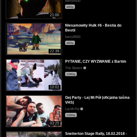
barry8500
480p
21:00
Niesamowity Hulk #6 - Bestia do
Bestii
barry8500
480p
22:39
PYTANIE, CZY WYZWANIE z Bartim
The Sisters
1080p
10:02
Gej Party - Lej Mi Pół (oficjalna taśma
VHS)
Lej Mi Pol
1080p
03:25
Snetterton Stage Rally, 18.02.2018 -