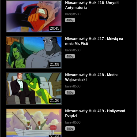
Niesamowity Hulk #16- Umysł i
Antymateria
barry8500
480p
20:45
Niesamowity Hulk #17 - Mówią na
mnie Mr. Fixit
barry8500
480p
21:09
Niesamowity Hulk #18 - Modne
Wojowniczki
barry8500
480p
21:36
Niesamowity Hulk #19 - Hollywood
Rządzi
barry8500
480p
21:08