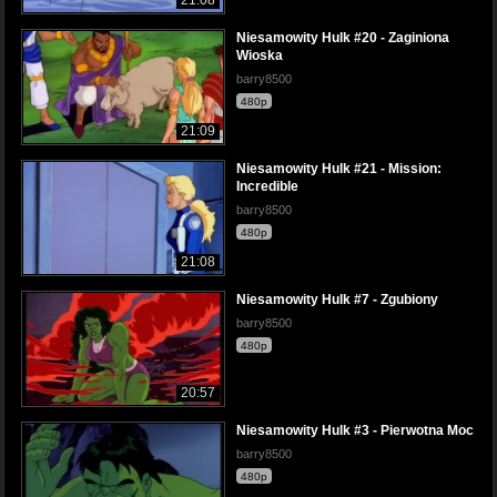
Niesamowity Hulk #20 - Zaginiona
Wioska
barry8500
480p
21:09
Niesamowity Hulk #21 - Mission:
Incredible
barry8500
480p
21:08
Niesamowity Hulk #7 - Zgubiony
barry8500
480p
20:57
Niesamowity Hulk #3 - Pierwotna Moc
barry8500
480p