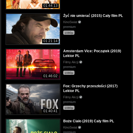
01:44:13
Żyć nie umierać (2015) Cały film PL
KinoSwiat
premium
1080p
01:21:14
Amsterdam Vice: Początek (2019)
Lektor PL
Filmy Akcji
premium
1080p
01:46:02
Fox: Grzechy przeszłości (2017)
Lektor PL
Filmy Akcji
premium
1080p
01:40:41
Boże Ciało (2019) Cały film PL
KinoSwiat
premium