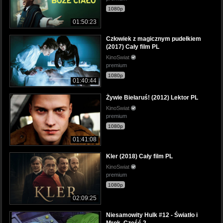
1080p
01:50:23
Człowiek z magicznym pudełkiem
(2017) Cały film PL
KinoSwiat
premium
1080p
01:40:44
Żywie Biełaruś! (2012) Lektor PL
KinoSwiat
premium
1080p
01:41:08
Kler (2018) Cały film PL
KinoSwiat
premium
1080p
02:09:25
Niesamowity Hulk #12 - Światło i