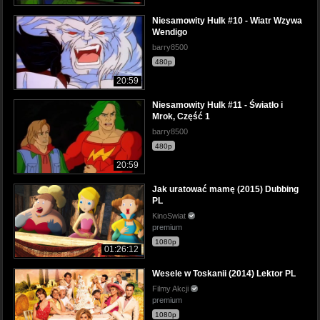
Niesamowity Hulk #10 - Wiatr Wzywa
Wendigo
barry8500
480p
20:59
Niesamowity Hulk #11 - Światło i
Mrok, Część 1
barry8500
480p
20:59
Jak uratować mamę (2015) Dubbing
PL
KinoSwiat
premium
1080p
01:26:12
Wesele w Toskanii (2014) Lektor PL
Filmy Akcji
premium
1080p