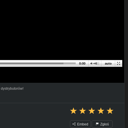
0:00
auto
 dystrybutorów!
Embed
Zgłoś