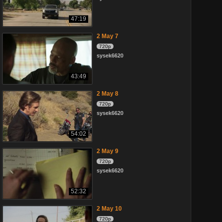
47:19
2 May 7
720p
sysek6620
43:49
2 May 8
720p
sysek6620
54:02
2 May 9
720p
sysek6620
52:32
2 May 10
720p