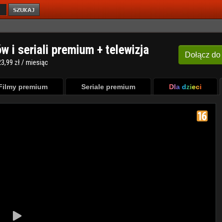
ów i seriali premium + telewizja
Dołącz
do
3,99 zł / miesiąc
Filmy premium
Seriale premium
Dla dzieci