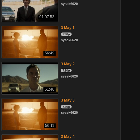
sysek6620
01:07:53
3 May 1
720p
sysek6620
56:49
3 May 2
720p
sysek6620
51:46
3 May 3
720p
sysek6620
56:11
3 May 4