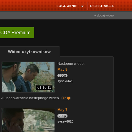
LOGOWANIE
REJESTRACJA
+ dodaj wideo
 CDA Premium
Wideo użytkowników
Następne wideo:
May 9
720p
sysek6620
01:10:11
Autoodtwarzanie następnego wideo
on
May 7
720p
sysek6620