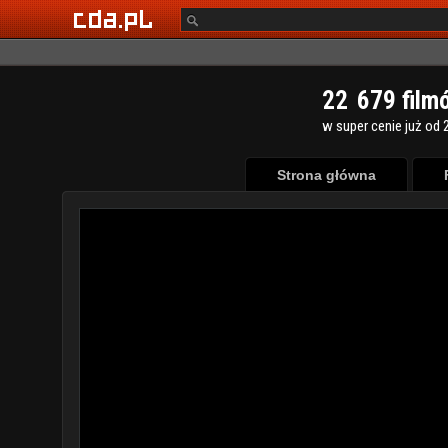
2
2
6
7
9
film
w super cenie już od 2
Strona główna