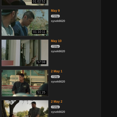
01:02:52
May 9
720p
sysek6620
01:10:11
May 10
720p
sysek6620
57:08
2 May 1
720p
sysek6620
51:25
2 May 2
720p
sysek6620