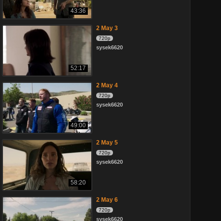
43:36
2 May 3
720p
sysek6620
52:17
2 May 4
720p
sysek6620
49:00
2 May 5
720p
sysek6620
58:20
2 May 6
720p
sysek6620