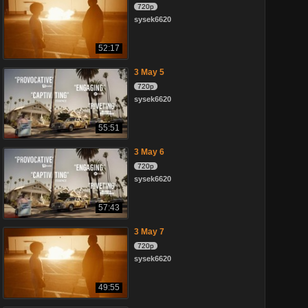
720p
sysek6620
52:17
3 May 5
720p
sysek6620
55:51
3 May 6
720p
sysek6620
57:43
3 May 7
720p
sysek6620
49:55