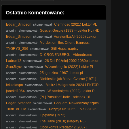
Ostatnio komentowane:
Edgar_Simpson
Ciemność (2021) Lektor PL
skomentował
Goście, Goście (1993) - Lektor PL (HD
anonim
skomentował
1080p + Poprawiony dźwięk)
Edgar_Simpson
Asystentka AI (2025) Lektor
skomentował
PL
Murder. on. the. Orient. Express.
anonim
skomentował
Morderstwo. w. Orient. Expressie. 2017. Lektor.pl
TYGRYS_256
Still Hope. napisy
skomentował
D. CRONENBERG. - Videodrome
anonim
skomentował
(1983)
Ladron12
.28 Dni Później 2002 1080p Lektor
skomentował
PL
Scor3byck
W zamknięciu (2022) Lektor PL
skomentował
25. godzina. 1967. Lektor.pl
anonim
skomentował
Niebieskie jak Morze Czarne (1971)
anonim
skomentował
lekkelaspo
Mistrz i Małgorzata 2024 LEKTOR
skomentował
PL The Master and Margarita 2024 LEKTOR PL
janekd1964
W zamknięciu (2022) Lektor PL
skomentował
[PL] Pursuit of Jade - odcinek 16
anonim
skomentował
Edgar_Simpson
Gonjiam: Nawiedzony szpital
skomentował
(2018) Lektor PL
Truth_or_Lie
Pozycja Nr. 2065 ... /7/08/2026 ...
skomentował
Opętanie (1972)
anonim
skomentował
The Rake (2018) (Napisy PL)
anonim
skomentował
Obcy kontra Predator 2 [2007]
anonim
skomentował