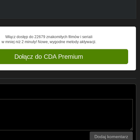
Włącz dostęp do 22679 znakomitych filmów i seriali
w mniej niż 2 minuty! Nowe, wygodne metody aktywacji.
Dołącz do CDA Premium
Dodaj komentarz