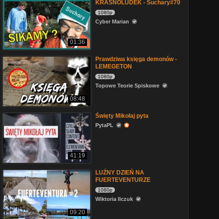
KRASNOLUDEK - Suchary#70
1080p
Cyber Marian
01:36
Prawdziwa księga demonów -
LEMEGETON
1080p
Topowe Teorie Spiskowe
08:48
Święty Mikołaj pyta
PytaPL
41:19
LUŹNY DZIEŃ NA
FUERTEVENTURZE
1080p
Wiktoria Ilczuk
09:20