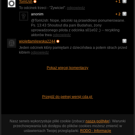
TomUsh
+ 1
To odcinek trzeci - "Żywiciel".
odpowiedz
anonim
+ 2
@TomUsh: Nope, odcinki są prawidłowo ponumerowane.
Ps. 13:43 Shoutout dla pani Budahas, żony
uprowadzonego pilota z odcinka s01e02 ;) -- recykling
aktorów trwa
odpowiedz
wiolettamilewska2244
Jeden odcinek który pamiętam z dzieciństwa a potem strach przed
kiblem
odpowiedz
Pokaż więcej komentarzy
Przejdź do pełnej wersji cda.pl
Nasz serwis wykorzystuje pliki cookie (zobacz
naszą politykę
). Warunki
przechowywania lub dostępu do plików cookies możesz zmienić w
ustawieniach Twojej przeglądarki.
RODO - Informacje