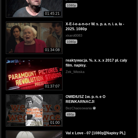
1080p
01:45:21
X-E-l-e-a-n-o-r W. s. p. a. n. i. a. ła -
2025. 1080p
xkarol0083
1080p
01:34:08
reaktywacja. %. x. x. x 2017 pl. cały
film. napisy.
Zek_Wioska
01:37:07
OWIDIUSZ 1w. p. n. e O
REINKARNACJI
BezChaosowania
480p
01:00
Val x Love - 07 [1080p][Napisy PL]