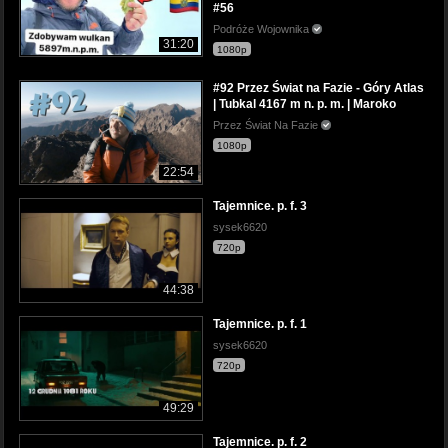
#56
Podróże Wojownika
31:20
1080p
#92 Przez Świat na Fazie - Góry Atlas
| Tubkal 4167 m n. p. m. | Maroko
Przez Świat Na Fazie
1080p
22:54
Tajemnice. p. f. 3
sysek6620
720p
44:38
Tajemnice. p. f. 1
sysek6620
720p
49:29
Tajemnice. p. f. 2