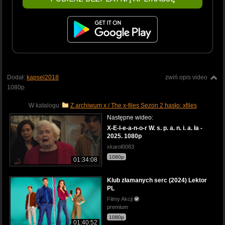
Dodał:
kapsel2018
zwiń opis video
1080p
W katalogu:
Z archiwum x / The x-files Sezon 2 hasło: xfiles
Następne wideo:
X-E-l-e-a-n-o-r W. s. p. a. n. i. a. ła -
2025. 1080p
xkarol0083
1080p
01:34:08
Klub złamanych serc (2024) Lektor
PL
Filmy Akcji
premium
1080p
01:40:52