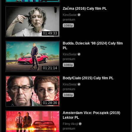
Zaćma (2016) Cały film PL
KinoSwiat
premium
1080p
01:49:33
Budda. Dzieciak '98 (2024) Cały film
PL
KinoSwiat
premium
1080p
01:21:14
Body/Ciało (2015) Cały film PL
KinoSwiat
premium
1080p
01:28:36
Amsterdam Vice: Początek (2019)
Lektor PL
Filmy Akcji
premium