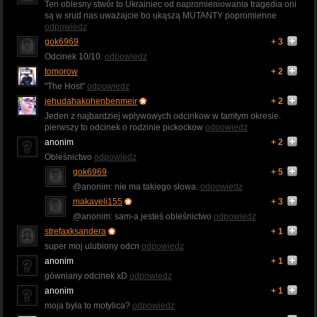
Ten oblesny stwór to Ukrainiec od napromieniowania tragedia oni
są w srud nas uważajcie bo ukąszą MUTANTY popromienne
odpowiedz
gok6969
+ 3
Odcinek 10/10.
odpowiedz
tomorow
+ 2
"The Host"
odpowiedz
jehudahakohenbenmeir
+ 2
Jeden z najbardziej wplywowych odcinkow w tamtym okresie.
pierwszy to odcinek o rodzinie pickockow
odpowiedz
anonim
+ 2
Obleśnictwo
odpowiedz
gok6969
+ 5
@anonim: nie ma takiego słowa.
odpowiedz
makaveli155
+ 3
@anonim: sam-a jesteś obleśnictwo
odpowiedz
strefaxksandera
+ 1
super moj ulubiony odcn
odpowiedz
anonim
+ 1
gówniany odcinek xD
odpowiedz
anonim
+ 1
moja była to motylica?
odpowiedz