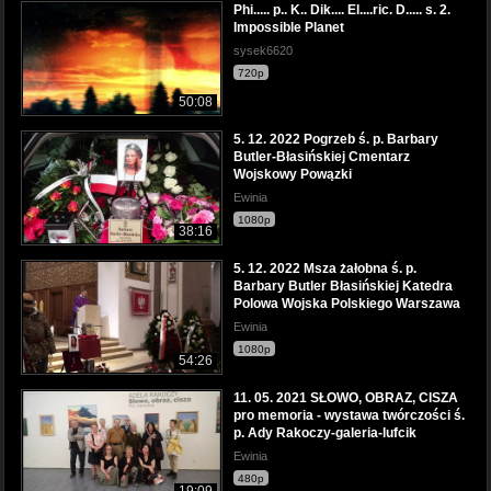
Phi..... p.. K.. Dik.... El....ric. D..... s. 2.
Impossible Planet
sysek6620
720p
50:08
5. 12. 2022 Pogrzeb ś. p. Barbary
Butler-Błasińskiej Cmentarz
Wojskowy Powązki
Ewinia
1080p
38:16
5. 12. 2022 Msza żałobna ś. p.
Barbary Butler Błasińskiej Katedra
Polowa Wojska Polskiego Warszawa
Ewinia
1080p
54:26
11. 05. 2021 SŁOWO, OBRAZ, CISZA
pro memoria - wystawa twórczości ś.
p. Ady Rakoczy-galeria-lufcik
Ewinia
480p
19:09