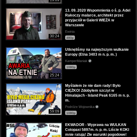
13. 09. 2020 Wspomnienia o ś. p. Adel
Rakoczy malarce, architekt przez
przyjaciół w Galerii WIEŻA w
Warszawie
Ewinia
30:24
480p
Utknęliśmy na najwyższym wulkanie
Europy (Etna 3403 m n. p. m. )
KamperManiak
1080p
25:24
Myślałem że nie dam rady! Było
CIĘŻKO! Zdobyłem szczyt w
Himalajach - Island Peak 6165 m n. p.
m.
Podróże Wojownika
59:09
1080p
EKWADOR - Wyprawa na WULKAN
Cotopaxi 5897m. n. p. m. Liście KOKI
mnie ratują! Złe warunki pogodowe!