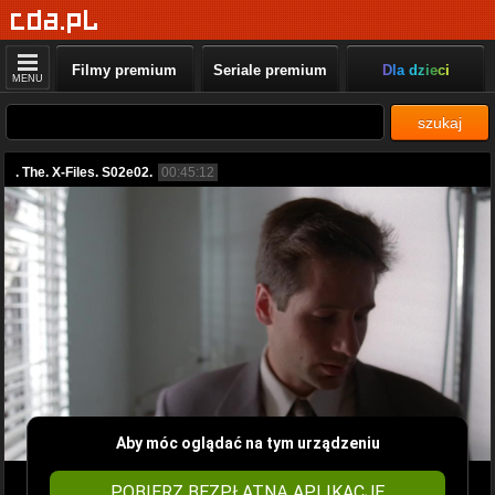
Filmy premium
Seriale premium
Dla dzieci
MENU
szukaj
. The. X-Files. S02e02.
00:45:12
Aby móc oglądać na tym urządzeniu
POBIERZ BEZPŁATNĄ APLIKACJĘ