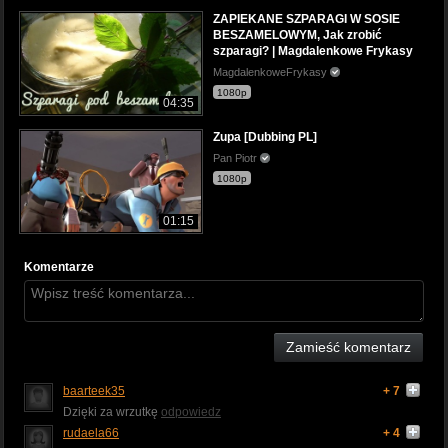
ZAPIEKANE SZPARAGI W SOSIE
BESZAMELOWYM, Jak zrobić
szparagi? | Magdalenkowe Frykasy
MagdalenkoweFrykasy
1080p
04:35
Zupa [Dubbing PL]
Pan Piotr
1080p
01:15
Komentarze
Zamieść komentarz
baarteek35
+ 7
Dzięki za wrzutkę
odpowiedz
rudaela66
+ 4