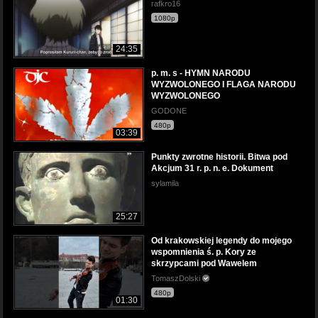
rafkro16
1080p
24:35
p. m. s - HYMN NARODU
WYZWOLONEGO I FLAGA NARODU
WYZWOLONEGO
GODONE
480p
03:39
Punkty zwrotne historii. Bitwa pod
Akcjum 31 r. p. n. e. Dokument
sylamila
25:27
Od krakowskiej legendy do mojego
wspomnienia ś. p. Kory ze
skrzypcami pod Wawelem
TomaszDolski
480p
01:30