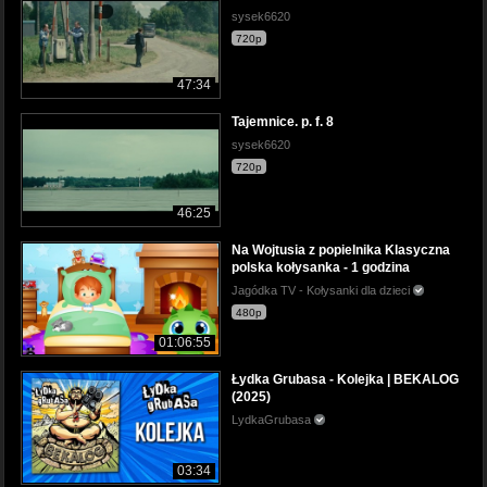
sysek6620
720p
47:34
Tajemnice. p. f. 8
sysek6620
720p
46:25
Na Wojtusia z popielnika Klasyczna
polska kołysanka - 1 godzina
Jagódka TV - Kołysanki dla dzieci
480p
01:06:55
Łydka Grubasa - Kolejka | BEKALOG
(2025)
LydkaGrubasa
03:34