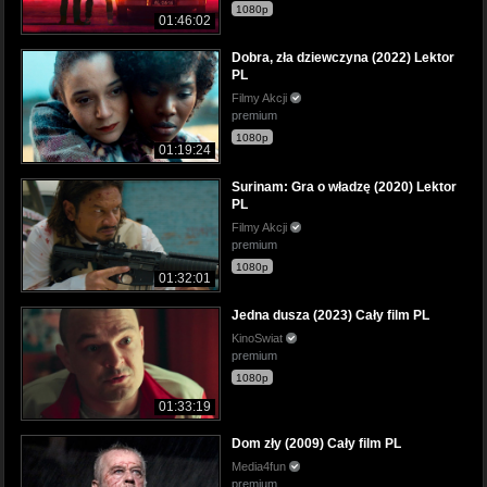
1080p
01:46:02
Dobra, zła dziewczyna (2022) Lektor
PL
Filmy Akcji
premium
1080p
01:19:24
Surinam: Gra o władzę (2020) Lektor
PL
Filmy Akcji
premium
1080p
01:32:01
Jedna dusza (2023) Cały film PL
KinoSwiat
premium
1080p
01:33:19
Dom zły (2009) Cały film PL
Media4fun
premium