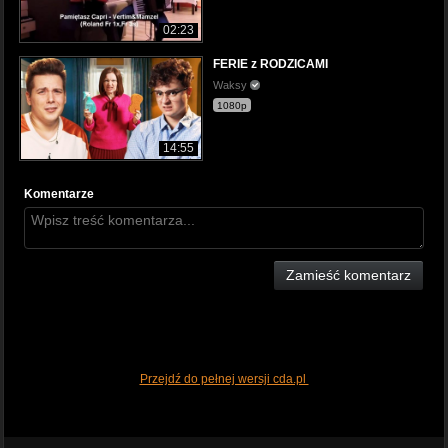
02:23
FERIE z RODZICAMI
Waksy
1080p
14:55
Komentarze
Zamieść komentarz
Przejdź do pełnej wersji cda.pl