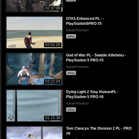
02:37:08
GTA5 Enhanced PL - -
PlayStation5PRO #5
Kanał Premium
480p
03:02:26
God of War PL - Światło Alfehimu -
PlayStation 5 PRO #5
Kanał Premium
480p
03:22:24
Dying Light 2 Stay HumanPL -
PlayStation 5 PRO #6
Kanał Premium
480p
01:15:38
Tom Clancys The Division 2 PL - PRO
#6