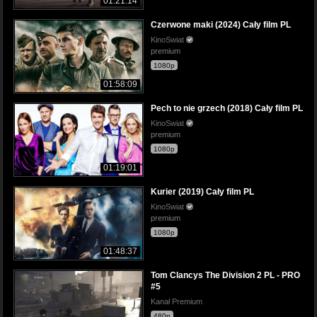
01:21:14
Czerwone maki (2024) Cały film PL
KinoSwiat
premium
1080p
01:58:09
Pech to nie grzech (2018) Cały film PL
KinoSwiat
premium
1080p
01:19:01
Kurier (2019) Cały film PL
KinoSwiat
premium
1080p
01:48:37
Tom Clancys The Division 2 PL - PRO
#5
Kanał Premium
480p