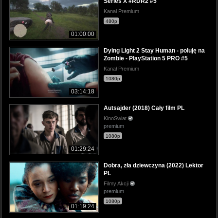
Series X #RDR2 #5
Kanał Premium
480p
01:00:00
Dying Light 2 Stay Human - poluję na
Zombie - PlayStation 5 PRO #5
Kanał Premium
1080p
03:14:18
Autsajder (2018) Cały film PL
KinoSwiat
premium
1080p
01:29:24
Dobra, zła dziewczyna (2022) Lektor
PL
Filmy Akcji
premium
1080p
01:19:24