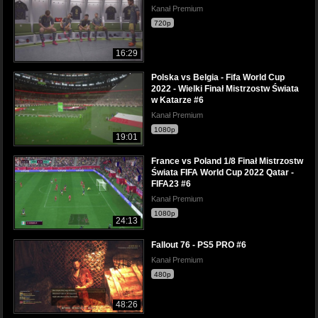
Kanał Premium
720p
16:29
Polska vs Belgia - Fifa World Cup
2022 - Wielki Finał Mistrzostw Świata
w Katarze #6
Kanał Premium
1080p
19:01
France vs Poland 1/8 Finał Mistrzostw
Świata FIFA World Cup 2022 Qatar -
FIFA23 #6
Kanał Premium
1080p
24:13
Fallout 76 - PS5 PRO #6
Kanał Premium
480p
48:26