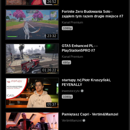
26:52
Fortnite Zero Budowania Solo -
zająłem tym razem drugie miejsce #7
Kanał Premium
1080p
23:32
GTA5 Enhanced PL - -
PlayStation5PRO #7
Kanał Premium
480p
01:26:22
startupy. tv| Piotr Kruszyński,
FEYENALLY
inwestorzytv
1080p
05:37
Pamiętasz Capri - Vertim&Mamzel
VertimMamzel