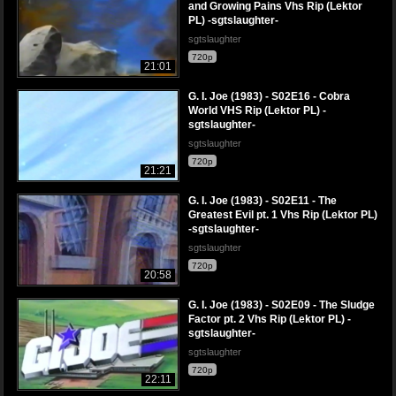
and Growing Pains Vhs Rip (Lektor
PL) -sgtslaughter-
sgtslaughter
720p
21:01
G. I. Joe (1983) - S02E16 - Cobra
World VHS Rip (Lektor PL) -
sgtslaughter-
sgtslaughter
720p
21:21
G. I. Joe (1983) - S02E11 - The
Greatest Evil pt. 1 Vhs Rip (Lektor PL)
-sgtslaughter-
sgtslaughter
720p
20:58
G. I. Joe (1983) - S02E09 - The Sludge
Factor pt. 2 Vhs Rip (Lektor PL) -
sgtslaughter-
sgtslaughter
720p
22:11