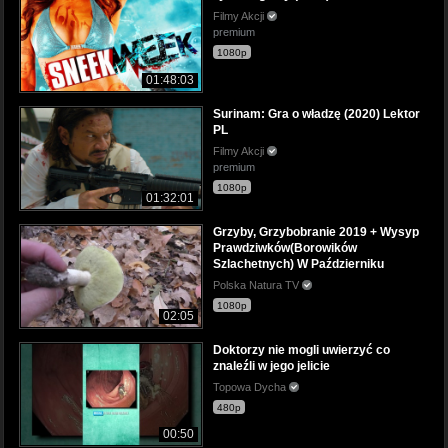
Filmy Akcji
premium
1080p
01:48:03
Surinam: Gra o władzę (2020) Lektor
PL
Filmy Akcji
premium
1080p
01:32:01
Grzyby, Grzybobranie 2019 + Wysyp
Prawdziwków(Borowików
Szlachetnych) W Październiku
Polska Natura TV
1080p
02:05
Doktorzy nie mogli uwierzyć co
znaleźli w jego jelicie
Topowa Dycha
480p
00:50