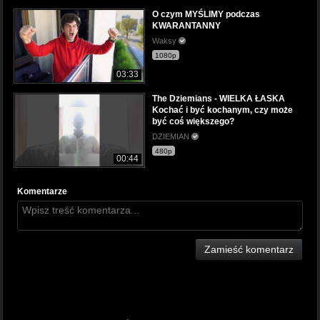
O czym MYŚLIMY podczas
KWARANTANNY
Waksy
1080p
03:33
The Dziemians - WIELKA ŁASKA
Kochać i być kochanym, czy może
być coś większego?
DZIEMIAN
480p
00:44
Komentarze
Zamieść komentarz