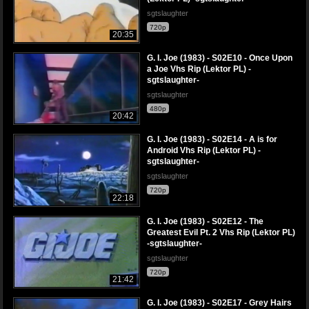
sgtslaughter
720p
20:35
G. I. Joe (1983) - S02E10 - Once Upon
a Joe Vhs Rip (Lektor PL) -
sgtslaughter-
sgtslaughter
480p
20:42
G. I. Joe (1983) - S02E14 - A is for
Android Vhs Rip (Lektor PL) -
sgtslaughter-
sgtslaughter
720p
22:18
G. I. Joe (1983) - S02E12 - The
Greatest Evil Pt. 2 Vhs Rip (Lektor PL)
-sgtslaughter-
sgtslaughter
720p
21:42
G. I. Joe (1983) - S02E17 - Grey Hairs