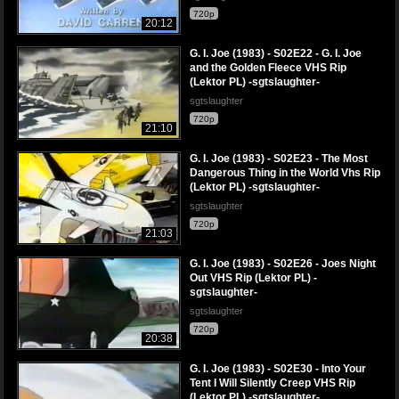
720p
20:12
G. I. Joe (1983) - S02E22 - G. I. Joe
and the Golden Fleece VHS Rip
(Lektor PL) -sgtslaughter-
sgtslaughter
720p
21:10
G. I. Joe (1983) - S02E23 - The Most
Dangerous Thing in the World Vhs Rip
(Lektor PL) -sgtslaughter-
sgtslaughter
720p
21:03
G. I. Joe (1983) - S02E26 - Joes Night
Out VHS Rip (Lektor PL) -
sgtslaughter-
sgtslaughter
720p
20:38
G. I. Joe (1983) - S02E30 - Into Your
Tent I Will Silently Creep VHS Rip
(Lektor PL) -sgtslaughter-