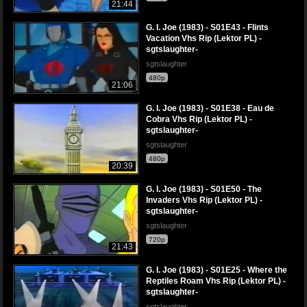
21:44
G. I. Joe (1983) - S01E43 - Flints
Vacation Vhs Rip (Lektor PL) -
sgtslaughter-
sgtslaughter
480p
21:06
G. I. Joe (1983) - S01E38 - Eau de
Cobra Vhs Rip (Lektor PL) -
sgtslaughter-
sgtslaughter
480p
20:39
G. I. Joe (1983) - S01E50 - The
Invaders Vhs Rip (Lektor PL) -
sgtslaughter-
sgtslaughter
720p
21:43
G. I. Joe (1983) - S01E25 - Where the
Reptiles Roam Vhs Rip (Lektor PL) -
sgtslaughter-
sgtslaughter