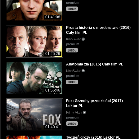
premium
1080p
01:41:08
Prosta historia o morderstwie (2016)
Cały film PL
KinoSwiat
premium
1080p
01:25:29
Anatomia zła (2015) Cały film PL
KinoSwiat
premium
1080p
01:56:46
Fox: Grzechy przeszłości (2017)
Lektor PL
Filmy Akcji
premium
1080p
01:40:41
Tydzień grozy (2016) Lektor PL