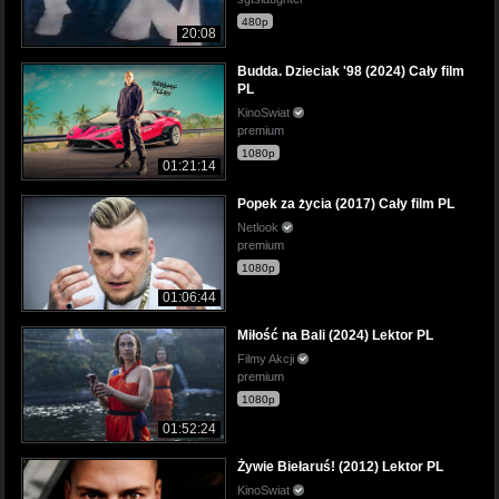
480p
20:08
Budda. Dzieciak '98 (2024) Cały film
PL
KinoSwiat
premium
1080p
01:21:14
Popek za życia (2017) Cały film PL
Netlook
premium
1080p
01:06:44
Miłość na Bali (2024) Lektor PL
Filmy Akcji
premium
1080p
01:52:24
Żywie Biełaruś! (2012) Lektor PL
KinoSwiat