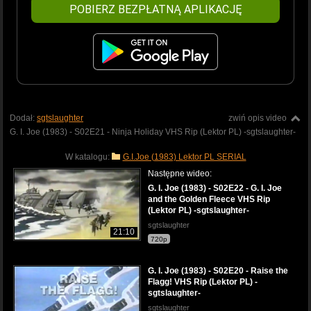
POBIERZ BEZPŁATNĄ APLIKACJĘ
Dodał:
sgtslaughter
zwiń opis video
G. I. Joe (1983) - S02E21 - Ninja Holiday VHS Rip (Lektor PL) -sgtslaughter-
W katalogu:
G.I.Joe (1983) Lektor PL SERIAL
Następne wideo:
G. I. Joe (1983) - S02E22 - G. I. Joe
and the Golden Fleece VHS Rip
(Lektor PL) -sgtslaughter-
sgtslaughter
21:10
720p
G. I. Joe (1983) - S02E20 - Raise the
Flagg! VHS Rip (Lektor PL) -
sgtslaughter-
sgtslaughter