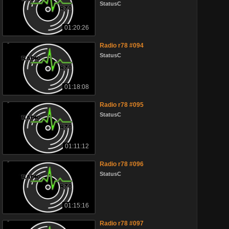
StatusC
01:20:26
Radio r78 #094
StatusC
01:18:08
Radio r78 #095
StatusC
01:11:12
Radio r78 #096
StatusC
01:15:16
Radio r78 #097