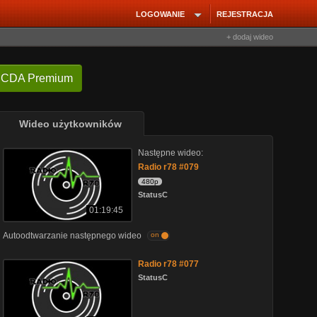
LOGOWANIE
REJESTRACJA
+ dodaj wideo
 CDA Premium
Wideo użytkowników
Następne wideo:
Radio r78 #079
480p
StatusC
01:19:45
Autoodtwarzanie następnego wideo
on
Radio r78 #077
StatusC