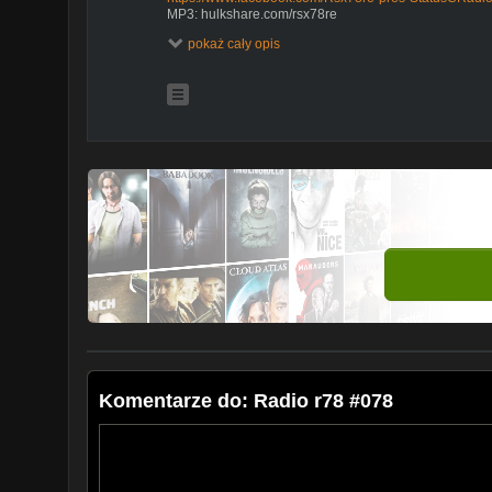
MP3: hulkshare.com/rsx78re
Oficjalny blog:
www.radior78.blogspot.com
(tu możecie
pokaż cały opis
Tracklist:
01. Marcus Schossow - Tell Me Why
02. Pryda - Stay With Me
03. Feel, Alexanda Badoi - Born To Love
04. Tomac - Cyclone
05. Mino Safy - Nothing Left Between Us (Rework 201
06. RAM & Darren Porter The Calling (Grotesque 3
07. Marcin Gawor - Revolution [LAST WEEK TUNE]
08. Sean Mathews - Prophecy
09. Memory Loss - Luna
10. Eric Senn, Magic Sense - Virtue
11. Exouler - Era
12. Moonsouls & Marjan - Until The End
13. Gaia - Crossfire (Andy Kern Remix)
14. Andres Sanchez - Eternity
15. Talla 2XLC ft Carl B and Katie Marne - Keep the f
16. Armin van Buuren presents Gaia - Status Exces
Komentarze do: Radio r78 #078