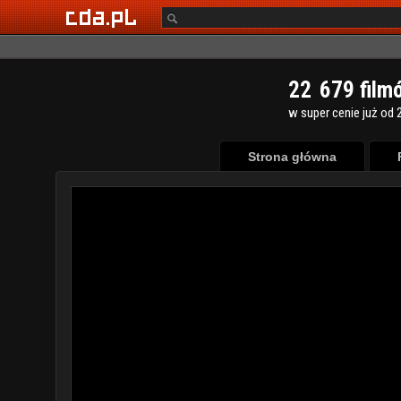
2
2
6
7
9
film
w super cenie już od 2
Strona główna