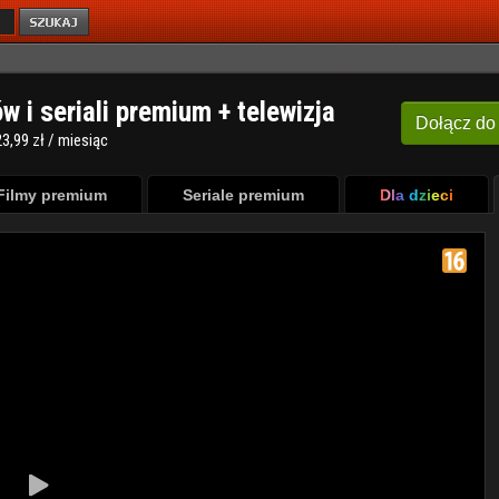
ów i seriali premium + telewizja
Dołącz
do
3,99 zł / miesiąc
Filmy premium
Seriale premium
Dla dzieci