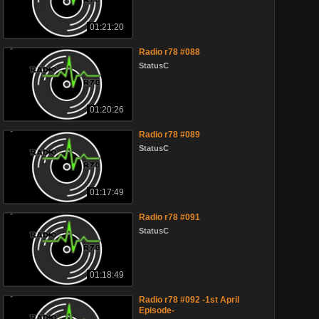
01:21:20
Radio r78 #088
StatusC
01:20:26
Radio r78 #089
StatusC
01:17:49
Radio r78 #091
StatusC
01:18:49
Radio r78 #092 -1st April
Episode-