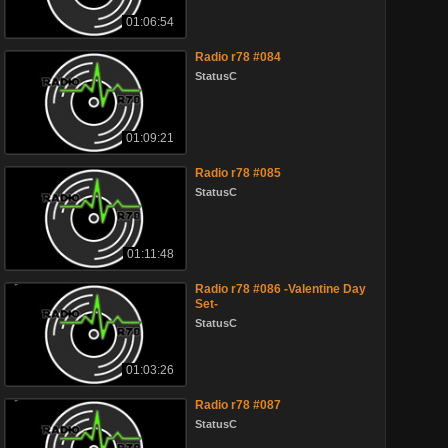
01:06:54
Radio r78 #084
StatusC
01:09:21
Radio r78 #085
StatusC
01:11:48
Radio r78 #086 -Valentine Day
Set-
StatusC
01:03:26
Radio r78 #087
StatusC