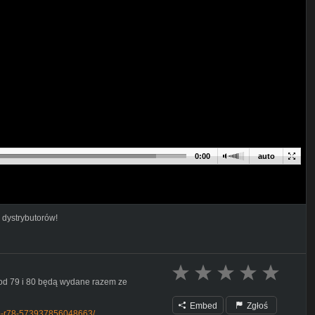
0:00
auto
 dystrybutorów!
zod 79 i 80 będą wydane razem ze
Embed
Zgłoś
io-r78-573937856048663/