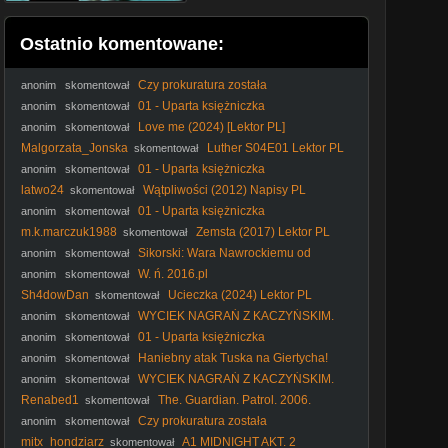
Ostatnio komentowane:
Czy prokuratura została
anonim
skomentował
upolityczniona? Ostre oskarżenia pod adresem Szurka.
01 - Uparta księżniczka
anonim
skomentował
Love me (2024) [Lektor PL]
anonim
skomentował
Malgorzata_Jonska
Luther S04E01 Lektor PL
skomentował
01 - Uparta księżniczka
anonim
skomentował
latwo24
Wątpliwości (2012) Napisy PL
skomentował
01 - Uparta księżniczka
anonim
skomentował
m.k.marczuk1988
Zemsta (2017) Lektor PL
skomentował
Sikorski: Wara Nawrockiemu od
anonim
skomentował
rządzenia | IPP
W. ń. 2016.pl
anonim
skomentował
Sh4dowDan
Ucieczka (2024) Lektor PL
skomentował
WYCIEK NAGRAŃ Z KACZYŃSKIM.
anonim
skomentował
KTO ZŁAMAŁ PRAWO?
01 - Uparta księżniczka
anonim
skomentował
Haniebny atak Tuska na Giertycha!
anonim
skomentował
#Tusk #Giertych #Kaczyński #DwieWieże #prokuratura
WYCIEK NAGRAŃ Z KACZYŃSKIM.
anonim
skomentował
#polityka
KTO ZŁAMAŁ PRAWO?
Renabed1
The. Guardian. Patrol. 2006.
skomentował
Lektor.pl
Czy prokuratura została
anonim
skomentował
upolityczniona? Ostre oskarżenia pod adresem Szurka.
mitx_hondziarz
A1 MIDNIGHT AKT. 2
skomentował