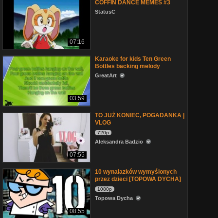
COFFIN DANCE MEMES #3
StatusC
07:16
Karaoke for kids Ten Green
Bottles backing melody
GreatArt
03:59
TO JUŻ KONIEC, POGADANKA |
VLOG
720p
Aleksandra Badzio
07:55
10 wynalazków wymyślonych
przez dzieci [TOPOWA DYCHA]
1080p
Topowa Dycha
08:55