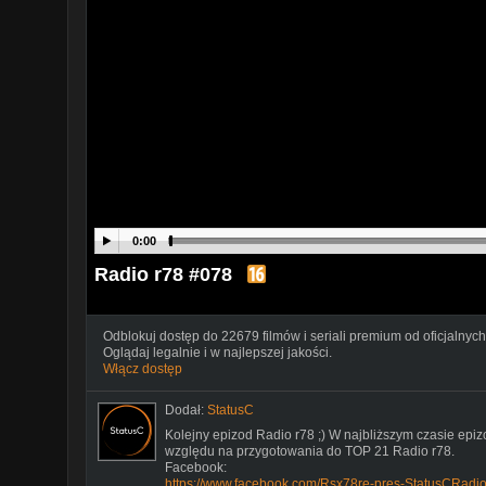
0:00
Radio r78 #078
Odblokuj dostęp do 22679 filmów i seriali premium od oficjalnych
Oglądaj legalnie i w najlepszej jakości.
Włącz dostęp
Dodał:
StatusC
Kolejny epizod Radio r78 ;) W najbliższym czasie epi
względu na przygotowania do TOP 21 Radio r78.
Facebook:
https://www.facebook.com/Rsx78re-pres-StatusCRad