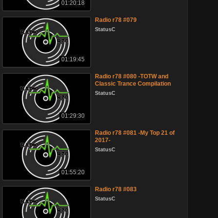
01:20:18
Radio r78 #079
StatusC
01:19:45
Radio r78 #080 -TOTW and
Classic Trance Compilation
StatusC
01:29:30
Radio r78 #081 -My Top 21 of
2017-
StatusC
01:55:20
Radio r78 #083
StatusC