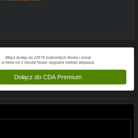
 też głosować na Last Week Tune)
7)
00 Anthem)[TUNE OF THE WEEK]
Włącz dostęp do 22679 znakomitych filmów i seriali
w mniej niż 2 minuty! Nowe, wygodne metody aktywacji.
Dołącz do CDA Premium
ire burning (Magnus Remix)
su D [WAYBACK TUNE]