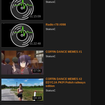
StatusC
01:15:09
Radio r78 #098
StatusC
01:22:48
COFFIN DANCE MEMES #1
StatusC
07:06
COFFIN DANCE MEMES #2
EDYCJA PKP/ Polish railways
edition
StatusC
04:19