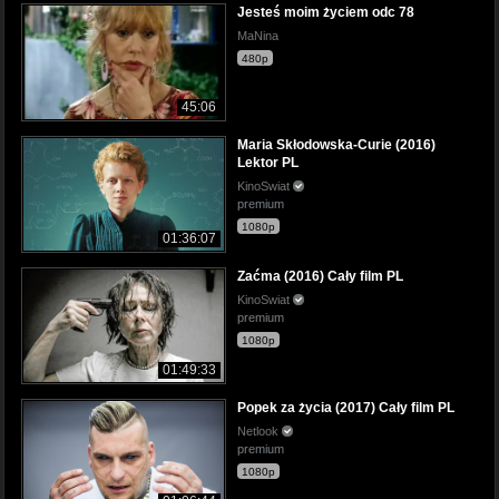
Jesteś moim życiem odc 78
MaNina
480p
45:06
Maria Skłodowska-Curie (2016)
Lektor PL
KinoSwiat
premium
1080p
01:36:07
Zaćma (2016) Cały film PL
KinoSwiat
premium
1080p
01:49:33
Popek za życia (2017) Cały film PL
Netlook
premium
1080p