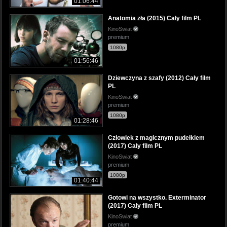
01:06:44
Anatomia zła (2015) Cały film PL
KinoSwiat
premium
1080p
01:56:46
Dziewczyna z szafy (2012) Cały film
PL
KinoSwiat
premium
1080p
01:28:46
Człowiek z magicznym pudełkiem
(2017) Cały film PL
KinoSwiat
premium
1080p
01:40:44
Gotowi na wszystko. Exterminator
(2017) Cały film PL
KinoSwiat
premium