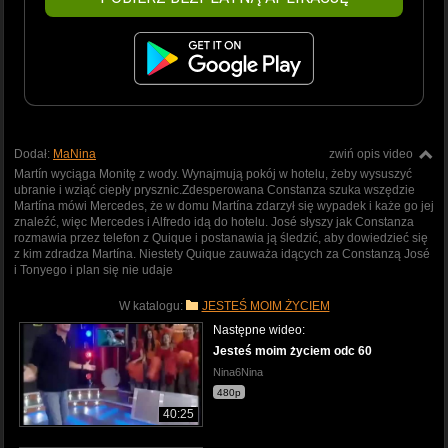
Dodał:
MaNina
zwiń opis video
Martín wyciąga Monitę z wody. Wynajmują pokój w hotelu, żeby wysuszyć
ubranie i wziąć ciepły prysznic.Zdesperowana Constanza szuka wszędzie
Martína mówi Mercedes, że w domu Martína zdarzył się wypadek i każe go jej
znaleźć, więc Mercedes i Alfredo idą do hotelu. José słyszy jak Constanza
rozmawia przez telefon z Quique i postanawia ją śledzić, aby dowiedzieć się
z kim zdradza Martína. Niestety Quique zauważa idących za Constanzą José
i Tonyego i plan się nie udaje
W katalogu:
JESTEŚ MOIM ŻYCIEM
Następne wideo:
Jesteś moim życiem odc 60
Nina6Nina
480p
40:25