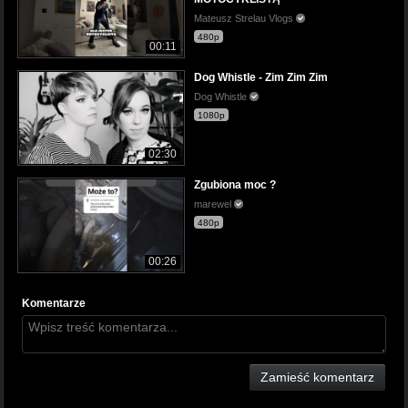
Mateusz Strelau Vlogs
480p
00:11
Dog Whistle - Zim Zim Zim
Dog Whistle
1080p
02:30
Zgubiona moc ?
marewel
480p
00:26
Komentarze
Zamieść komentarz