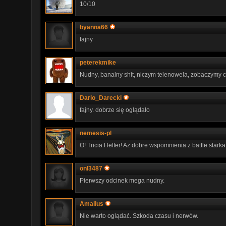
10/10
byanna66
fajny
peterekmike
Nudny, banalny shit, niczym telenowela, zobaczymy c
Dario_Darecki
fajny. dobrze się oglądało
nemesis-pl
O! Tricia Helfer! Aż dobre wspomnienia z battle starka 
onl3487
Pierwszy odcinek mega nudny.
Amalius
Nie warto oglądać. Szkoda czasu i nerwów.