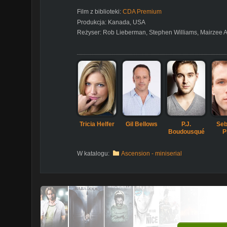
Film z biblioteki:
CDA Premium
Produkcja:
Kanada
,
USA
Reżyser:
Rob Lieberman
,
Stephen Williams
,
Mairzee 
Tricia Helfer
Gil Bellows
P.J.
Seb
Boudousqué
P
W katalogu:
Ascension - miniserial