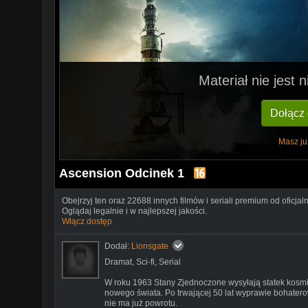
Materiał nie jest
Dołącz
Masz ju
Ascension Odcinek 1
Obejrzyj ten oraz 22688 innych filmów i seriali premium od oficjal
Oglądaj legalnie i w najlepszej jakości.
Włącz dostęp
Dodał:
Lionsgate
Dramat
,
Sci-fi
,
Serial
W roku 1963 Stany Zjednoczone wysyłają statek kosmi
nowego świata. Po trwającej 50 lat wyprawie bohater
nie ma już powrotu.