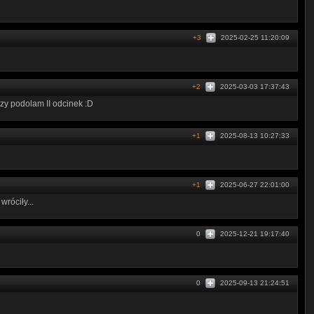
+3
2025-02-25 11:20:09
+2
2025-03-03 17:37:43
zy podolam II odcinek :D
+1
2025-08-13 10:27:33
+1
2025-06-27 22:01:00
wróciły...
0
2025-12-21 19:17:40
0
2025-09-13 21:24:51