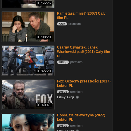
01:56:26
Pamiętasz mnie? (2007) Cały
film PL
premium
720p
01:08:20
Czarny Czwartek. Janek
Wiśniewski padł (2011) Cały film
PL
premium
1080p
01:45:20
Fox: Grzechy przeszłości (2017)
Lektor PL
premium
1080p
Filmy Akcji
01:40:41
Dobra, zła dziewczyna (2022)
Lektor PL
premium
1080p