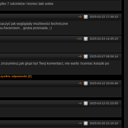
ylko 7 odcinków i koniec taki sobie
+6
2025-02-22 17:39:23
obaczyć jak wyglądały możliwości techniczne
ku Ascension... gruba przesada ;-)
+23
2025-02-23 14:35:15
+6
2025-03-27 09:56:14
zrozumiesz,jak glupi byl Twoj komentarz; nie warto 'oceniac ksiazki po
zystkie odpowiedzi [2]
+5
2025-03-12 20:04:40
+4
2025-03-12 01:23:05
+4
2025-02-20 21:10:10