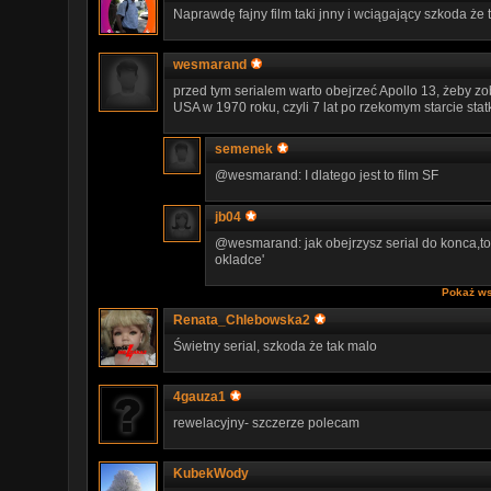
Naprawdę fajny film taki jnny i wciągający szkoda że t
wesmarand
przed tym serialem warto obejrzeć Apollo 13, żeby z
USA w 1970 roku, czyli 7 lat po rzekomym starcie stat
semenek
@wesmarand: I dlatego jest to film SF
jb04
@wesmarand: jak obejrzysz serial do konca,to 
okladce'
Pokaż ws
Renata_Chlebowska2
Świetny serial, szkoda że tak malo
4gauza1
rewelacyjny- szczerze polecam
KubekWody