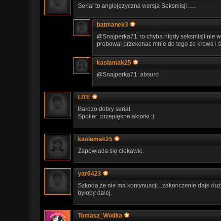
Serial to anglojęzyczna wersja Seksmisji…..
batmanek3
@Snajperka71: to chyba nigdy seksmisji nie w
probowal przekonac mnie do tego ze krowa i ś
kasiamak25
@Snajperka71: absurd
LITE
Bardzo dobry serial.
Spoiler: przepiękne aktorki :)
kasiamak25
Zapowiada się ciekawie.
yar6423
Szkoda,że nie ma kontynuacji...zakonczenie daje duż
byłoby dalej.
Tomasz_Wodka