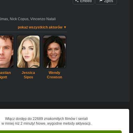
Embed
Zgłoś
Almas
,
Nick Copus
,
Vincenzo Natali
pokaż wszystkich aktorów ▼
astian
Jessica
Wendy
igott
Sipos
Crewson
Włącz dostęp do 22689 znakomitych filmów i seriali
w mniej niż 2 minuty! Nowe, wygodne metody aktywacji.