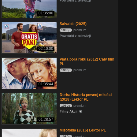
Powtórki z telewizji
01:35:00
Salvable (2025)
premium
1080p
Powtórki z telewizji
02:10:00
Piąta pora roku (2012) Cały film
PL
premium
1080p
01:35:44
Doris: Historia pewnej miłości
(2018) Lektor PL
premium
1080p
Filmy Akcji
01:28:57
Mizofobia (2016) Lektor PL
premium
1080p