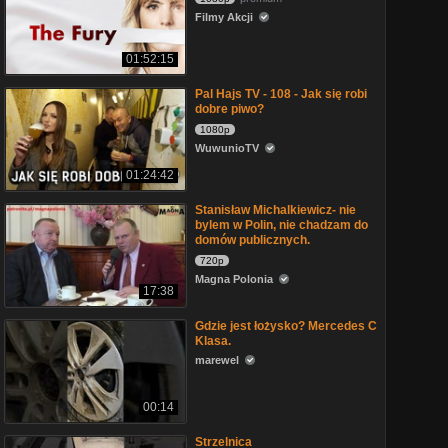
Filmy Akcji
01:52:15
Pal Hajs TV - 108 - Jak się robi
dobre piwo?
1080p
WuwunioTV
01:24:42
Stanisław Michalkiewicz- nie
bylem w Polin, nie chadzam do
domów publicznych.
720p
Magna Polonia
17:38
Gdzie jest łożysko? Mercedes C
Klasa.
marewel
00:14
Strzelnica