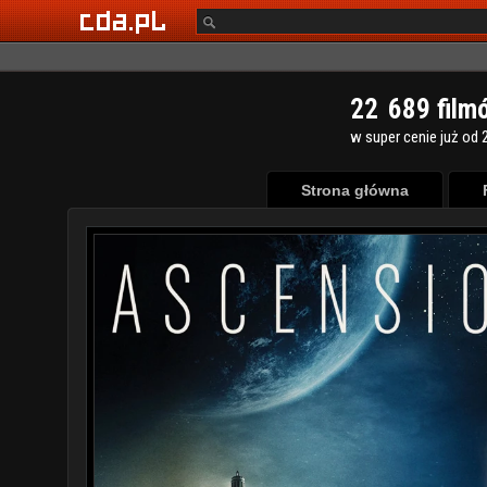
2
2
6
8
9
film
w super cenie już od 2
Strona główna