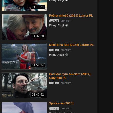
Filmy Akcji
01:19:24
Późna miłość (2023) Lektor PL
premium
1080p
Filmy Akcji
01:32:28
Miłość na Bali (2024) Lektor PL
premium
1080p
Filmy Akcji
01:52:24
Pod Mocnym Aniołem (2014)
Cały film PL
premium
1080p
01:49:52
Spotkanie (2010)
premium
1080p