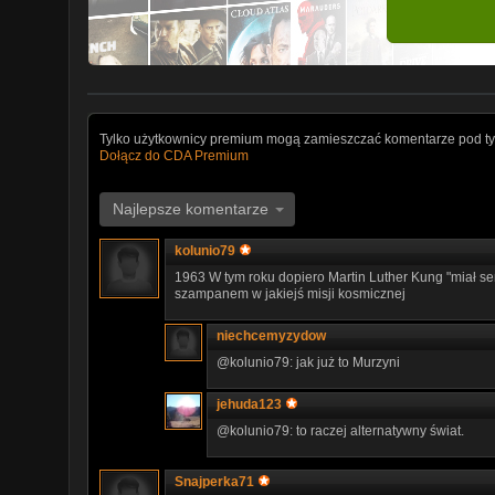
Tylko użytkownicy premium mogą zamieszczać komentarze pod ty
Dołącz do CDA Premium
Najlepsze komentarze
kolunio79
1963 W tym roku dopiero Martin Luther Kung "miał se
szampanem w jakiejś misji kosmicznej
niechcemyzydow
@kolunio79: jak już to Murzyni
jehuda123
@kolunio79: to raczej alternatywny świat.
Snajperka71