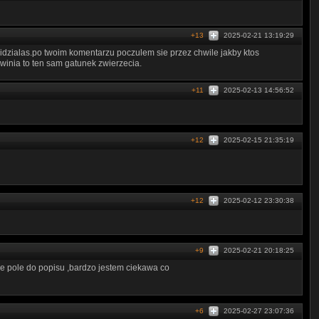
+13
2025-02-21 13:19:29
idzialas.po twoim komentarzu poczulem sie przez chwile jakby ktos
winia to ten sam gatunek zwierzecia.
+11
2025-02-13 14:56:52
+12
2025-02-15 21:35:19
+12
2025-02-12 23:30:38
+9
2025-02-21 20:18:25
e pole do popisu ,bardzo jestem ciekawa co
+6
2025-02-27 23:07:36