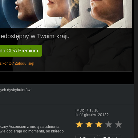
 niedostępny w Twoim kraju
 do CDA Premium
ż konto? Zaloguj się!
nych dystrybutorów!
IMDb: 7.1 / 10
Ilość głosów: 20132
czny Ascension z misją zaludnienia
owie docierają do momentu, od którego