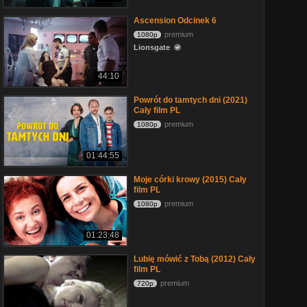
Ascension Odcinek 6
premium
1080p
Lionsgate
44:10
Powrót do tamtych dni (2021)
Cały film PL
premium
1080p
01:44:55
Moje córki krowy (2015) Cały
film PL
premium
1080p
01:23:48
Lubię mówić z Tobą (2012) Cały
film PL
premium
720p