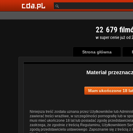
2
2
6
7
9
film
w super cenie już od 2
Strona główna
Materiał przeznac
Mam ukończone 18 lat
Niniejsza treść została uznana przez Użytkowników lub Administ
zawierać treści wrażliwe, w szczególności pornografię lub w s
musi mieć ukończone 18 lat lub posiadać zgodę przedstawiciel
zastrzega, że zgodnie z treścią Regulaminu, Użytkownikiem Ser
zgodą przedstawiciela ustawowego. Zapoznanie się z treścią z