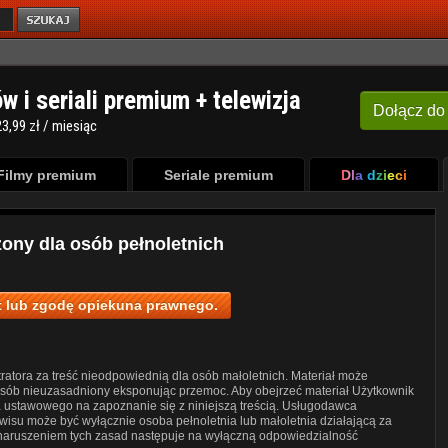
ów i seriali premium + telewizja
Dołącz
do
3,99 zł / miesiąc
Filmy premium
Seriale premium
Dla dzieci
zony dla osób pełnoletnich
 lub zgodę opiekuna prawnego.
ratora za treść nieodpowiednią dla osób małoletnich. Materiał może
posób nieuzasadniony eksponując przemoc. Aby obejrzeć materiał Użytkownik
a ustawowego na zapoznanie się z niniejszą treścią. Usługodawca
wisu może być wyłącznie osoba pełnoletnia lub małoletnia działającą za
 naruszeniem tych zasad następuje na wyłączną odpowiedzialność