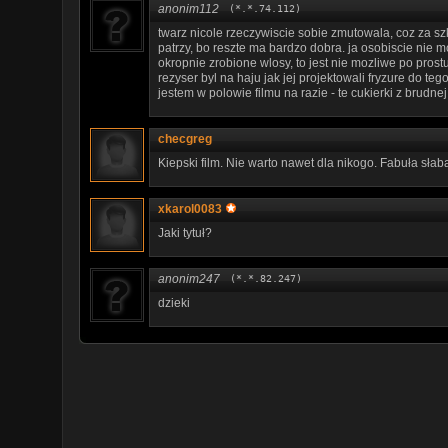
anonim112
(*.*.74.112)
twarz nicole rzeczywiscie sobie zmutowala, coz za szk
patrzy, bo reszte ma bardzo dobra. ja osobiscie nie 
okropnie zrobione wlosy, to jest nie mozliwe po prost
rezyser byl na haju jak jej projektowali fryzure do tego
jestem w polowie filmu na razie - te cukierki z brudnej
checgreg
Kiepski film. Nie warto nawet dla nikogo. Fabuła słab
xkarol0083
Jaki tytuł?
anonim247
(*.*.82.247)
dzieki