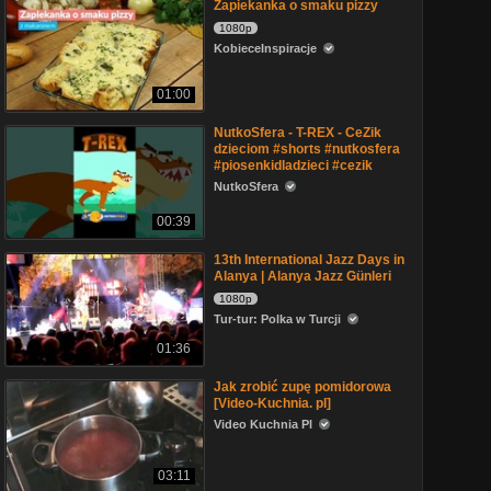
Zapiekanka o smaku pizzy
1080p
KobieceInspiracje
01:00
NutkoSfera - T-REX - CeZik
dzieciom #shorts #nutkosfera
#piosenkidladzieci #cezik
NutkoSfera
00:39
13th International Jazz Days in
Alanya | Alanya Jazz Günleri
1080p
Tur-tur: Polka w Turcji
01:36
Jak zrobić zupę pomidorowa
[Video-Kuchnia. pl]
Video Kuchnia Pl
03:11