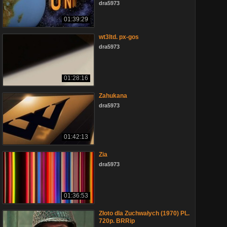
dra5973
01:39:29
wt3ltd. px-gos
dra5973
01:28:16
Zahukana
dra5973
01:42:13
Zia
dra5973
01:36:53
Złoto dla Zuchwałych (1970) PL.
720p. BRRip