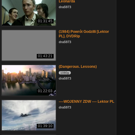
Leonarda
dra5973
01:31:45
(1984) Powrót Godzilli [Lektor
PL]. DVDRip
dra5973
01:43:21
(Dangerous. Lessons)
1080p
dra5973
01:22:03
----WOJENNY ZDW ---- Lektor PL
dra5973
01:39:10