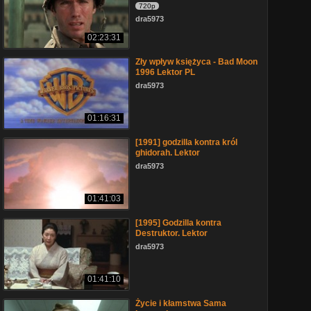
720p
dra5973
02:23:31
Zły wpływ księżyca - Bad Moon
1996 Lektor PL
dra5973
01:16:31
[1991] godzilla kontra król
ghidorah. Lektor
dra5973
01:41:03
[1995] Godzilla kontra
Destruktor. Lektor
dra5973
01:41:10
Życie i kłamstwa Sama