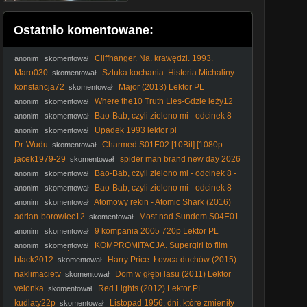
Ostatnio komentowane:
Cliffhanger. Na. krawędzi. 1993.
anonim
skomentował
Lektor.pl
Maro030
Sztuka kochania. Historia Michaliny
skomentował
Wisłockiej
konstancja72
Major (2013) Lektor PL
skomentował
Where the10 Truth Lies-Gdzie leży12
anonim
skomentował
prawda
Bao-Bab, czyli zielono mi - odcinek 8 -
anonim
skomentował
Wesele
Upadek 1993 lektor pl
anonim
skomentował
Dr-Wudu
Charmed S01E02 [10Bit] [1080p.
skomentował
BluRay. H265-AS76-FT]
jacek1979-29
spider man brand new day 2026
skomentował
| FỉLM W OPỉSỉE
Bao-Bab, czyli zielono mi - odcinek 8 -
anonim
skomentował
Wesele
Bao-Bab, czyli zielono mi - odcinek 8 -
anonim
skomentował
Wesele
Atomowy rekin - Atomic Shark (2016)
anonim
skomentował
Lektor PL. 720p. WEB-DL. XviD. AC3-AZQ
adrian-borowiec12
Most nad Sundem S04E01
skomentował
Lektor PL
9 kompania 2005 720p Lektor PL
anonim
skomentował
KOMPROMITACJA. Supergirl to film
anonim
skomentował
GORSZY OD ŚNIEŻKI Rachel Zegler. Niżej upaść już nie
black2012
Harry Price: Łowca duchów (2015)
skomentował
można
Lektor PL
naklimacietv
Dom w głębi lasu (2011) Lektor
skomentował
PL
velonka
Red Lights (2012) Lektor PL
skomentował
kudlaty22p
Listopad 1956, dni, które zmieniły
skomentował