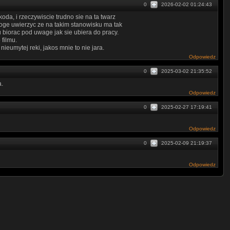
0
2026-02-02 01:24:43
oda, i rzeczywiscie trudno sie na ta twarz
moge uwierzyc ze na takim stanowisku ma tak
u biorac pod uwage jak sie ubiera do pracy.
 filmu.
 nieumytej reki, jakos mnie to nie jara.
Odpowiedz
0
2025-03-02 21:35:52
a.
Odpowiedz
0
2025-02-27 17:19:41
Odpowiedz
0
2025-02-09 21:19:37
Odpowiedz