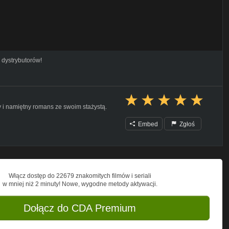
 dystrybutorów!
 i namiętny romans ze swoim stażystą.
Embed
Zgłoś
Włącz dostęp do 22679 znakomitych filmów i seriali
w mniej niż 2 minuty! Nowe, wygodne metody aktywacji.
Dołącz do CDA Premium