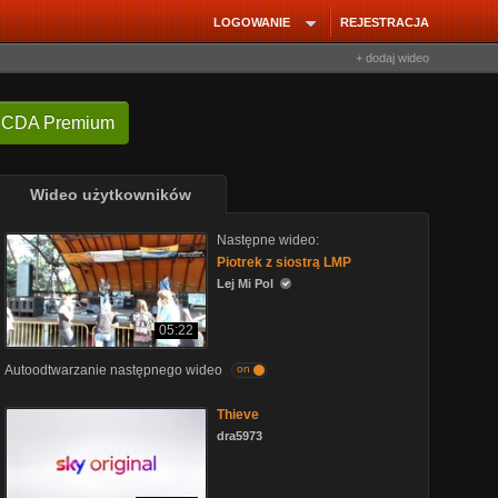
LOGOWANIE
REJESTRACJA
+ dodaj wideo
 CDA Premium
Wideo użytkowników
Następne wideo:
Piotrek z siostrą LMP
Lej Mi Pol
05:22
Autoodtwarzanie następnego wideo
on
Thieve
dra5973