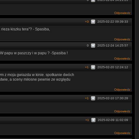
Odpowiedz
+3
2025-02-22 09:39:33
ieza kiszku tera"? - Spasiba,
Odpowiedz
0
2025-12-24 14:25:57
W papu w paszczy i w papu ? -Spasiba !
Odpowiedz
+1
2025-02-20 12:24:12
tym z moja gwiazda w kinie. spotkanie dwóch
stwie, a sceny miłosne pewnie ze względu
Odpowiedz
+1
2025-02-10 17:30:28
Odpowiedz
+1
2025-02-09 11:02:09
Odpowiedz