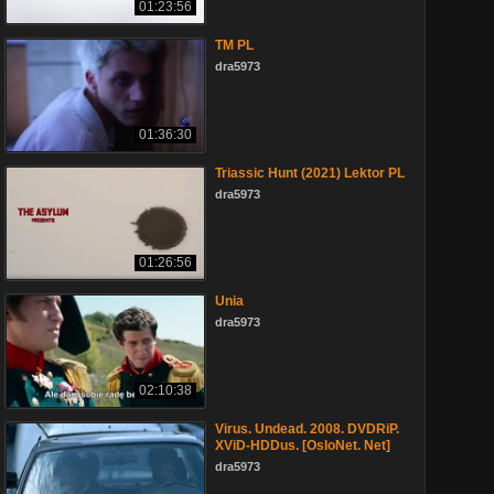
01:23:56
TM PL
dra5973
01:36:30
Triassic Hunt (2021) Lektor PL
dra5973
01:26:56
Unia
dra5973
02:10:38
Virus. Undead. 2008. DVDRiP.
XViD-HDDus. [OsloNet. Net]
dra5973