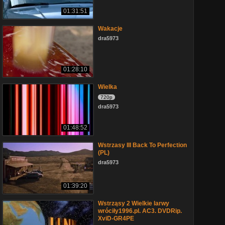
01:31:51
Wakacje
dra5973
01:28:10
Wielka
720p
dra5973
01:48:52
Wstrzasy III Back To Perfection
(PL)
dra5973
01:39:20
Wstrząsy 2 Wielkie larwy
wróciły1996.pl. AC3. DVDRip.
XviD-GR4PE