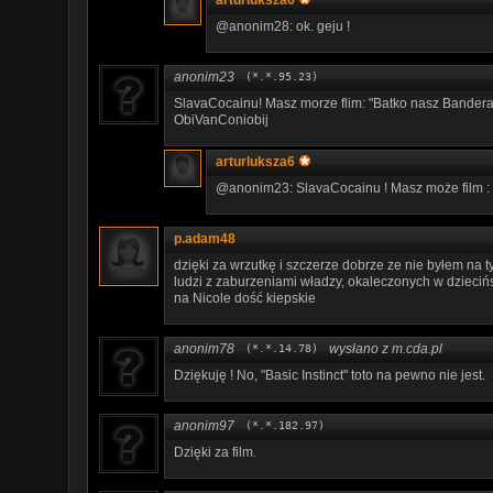
arturluksza6
@anonim28: ok. geju !
anonim23
(*.*.95.23)
SlavaCocainu! Masz morze flim: "Batko nasz Bandera r
ObiVanConiobij
arturluksza6
@anonim23: SlavaCocainu ! Masz może film : 
p.adam48
dzięki za wrzutkę i szczerze dobrze ze nie byłem na 
ludzi z zaburzeniami władzy, okaleczonych w dzieciń
na Nicole dość kiepskie
anonim78
wysłano z m.cda.pl
(*.*.14.78)
Dziękuję ! No, "Basic Instinct" toto na pewno nie jest.
anonim97
(*.*.182.97)
Dzięki za film.