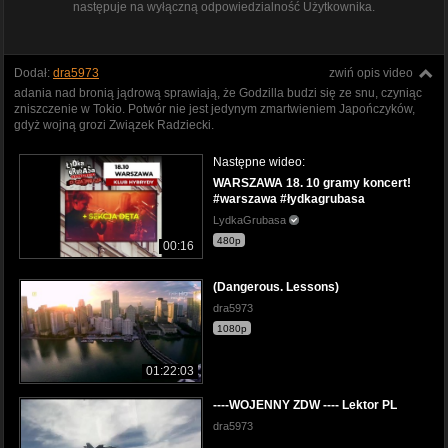
następuje na wyłączną odpowiedzialność Użytkownika.
Dodał:
dra5973
zwiń opis video
adania nad bronią jądrową sprawiają, że Godzilla budzi się ze snu, czyniąc
zniszczenie w Tokio. Potwór nie jest jedynym zmartwieniem Japończyków,
gdyż wojną grozi Związek Radziecki.
Następne wideo:
WARSZAWA 18. 10 gramy koncert!
#warszawa #łydkagrubasa
LydkaGrubasa
480p
00:16
(Dangerous. Lessons)
dra5973
1080p
01:22:03
----WOJENNY ZDW ---- Lektor PL
dra5973