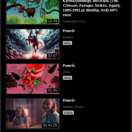
Karmazynowego. Mściciela. (The.
Crimson. Avenger. Strikes. Again).
1985-1991.pl. WebRip. XviD-HPY.
xbus
10:39
mularpiotr-1212
Powrót
Kentico
480p
02:07
Powrót.
JnoiL
480p
01:45
Powrót
Nathan_Drake
1080p
01:41:25