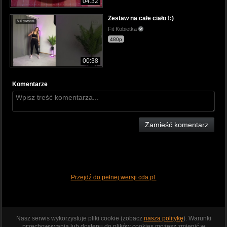
04:32
Zestaw na całe ciało !:)
Fit Kobietka
480p
00:38
Komentarze
Zamieść komentarz
Przejdź do pełnej wersji cda.pl
Nasz serwis wykorzystuje pliki cookie (zobacz
naszą politykę
). Warunki
przechowywania lub dostępu do plików cookies możesz zmienić w