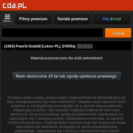
Filmy premium
Seriale premium
Dla dzieci
MENU
szukaj
(1984) Powrót Godzilli [Lektor PL]. DVDRip
01:43:21
Materiał przeznaczony dla osób pełnoletnich
Mam ukończone 18 lat lub zgodę opiekuna prawnego.
Niniejsza treść została uznana przez Użytkowników lub Administratora za
treść nieodpowiednią dla osób małoletnich. Materiał może zawierać treści
wrażliwe, w szczególności pornografię lub w sposób nieuzasadniony
eksponując przemoc. Aby obejrzeć materiał Użytkownik musi mieć
ukończone 18 lat lub posiadać zgodę przedstawiciela ustawowego na
zapoznanie się z niniejszą treścią. Usługodawca zastrzega, że zgodnie
z treścią Regulaminu, Użytkownikiem Serwisu może być wyłącznie osoba
pełnoletnia lub małoletnia działającą za zgodą przedstawiciela
ustawowego. Zapoznanie się z treścią z naruszeniem tych zasad