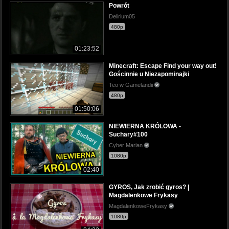
Powrót
Delirium05
480p
01:23:52
Minecraft: Escape Find your way out!
Gościnnie u Niezapominajki
Teo w Gamelandii
480p
01:50:06
NIEWIERNA KRÓLOWA -
Suchary#100
Cyber Marian
1080p
02:40
GYROS, Jak zrobić gyros? |
Magdalenkowe Frykasy
MagdalenkoweFrykasy
1080p