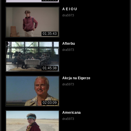
A E I O U
dra5973
01:35:43
Afterbu
dra5973
01:45:38
Akcja na Eigerze
dra5973
02:03:09
Americana
dra5973