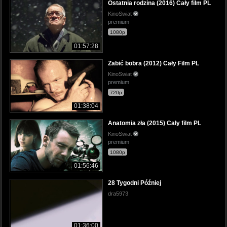
Ostatnia rodzina (2016) Cały film PL
KinoSwiat
premium
1080p
01:57:28
Zabić bobra (2012) Cały Film PL
KinoSwiat
premium
720p
01:38:04
Anatomia zła (2015) Cały film PL
KinoSwiat
premium
1080p
01:56:46
28 Tygodni Później
dra5973
01:36:00