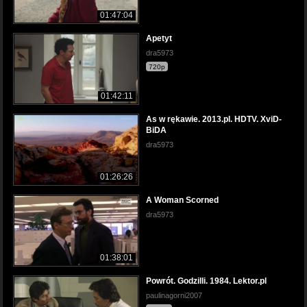
01:47:04
Apetyt
dra5973
720p
01:42:11
As w rękawie. 2013.pl. HDTV. XviD-
BiDA
dra5973
01:26:26
A Woman Scorned
dra5973
01:38:01
Powrót. Godzilli. 1984. Lektor.pl
paulinagorni2007