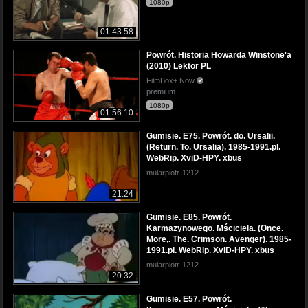
1080p
01:43:58
Powrót. Historia Howarda Winstone'a
(2010) Lektor PL
FilmBox+ Now
premium
1080p
01:56:10
Gumisie. E75. Powrót. do. Ursalii.
(Return. To. Ursalia). 1985-1991.pl.
WebRip. XviD-HPY. xbus
mularpiotr-1212
21:24
Gumisie. E85. Powrót.
Karmazynowego. Mściciela. (Once.
More,. The. Crimson. Avenger). 1985-
1991.pl. WebRip. XviD-HPY. xbus
mularpiotr-1212
20:32
Gumisie. E57. Powrót.