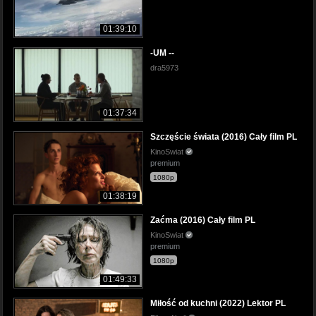
01:39:10
-UM --
dra5973
01:37:34
Szczęście świata (2016) Cały film PL
KinoSwiat
premium
1080p
01:38:19
Zaćma (2016) Cały film PL
KinoSwiat
premium
1080p
01:49:33
Miłość od kuchni (2022) Lektor PL