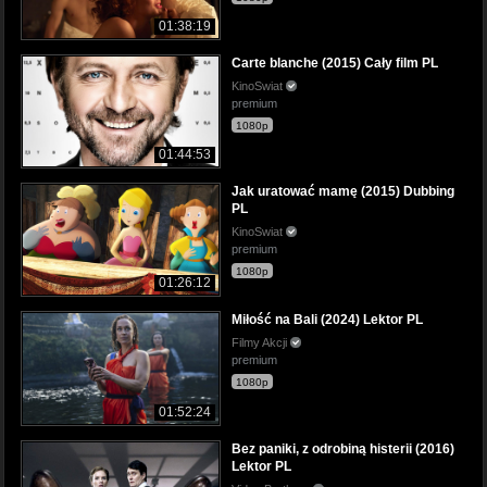
01:38:19
Carte blanche (2015) Cały film PL
KinoSwiat
premium
1080p
01:44:53
Jak uratować mamę (2015) Dubbing
PL
KinoSwiat
premium
1080p
01:26:12
Miłość na Bali (2024) Lektor PL
Filmy Akcji
premium
1080p
01:52:24
Bez paniki, z odrobiną histerii (2016)
Lektor PL