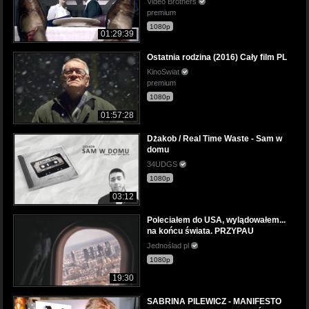
Video Brothers
premium
1080p
01:29:39
Ostatnia rodzina (2016) Cały film PL
KinoSwiat
premium
1080p
01:57:28
Dżakob / Real Time Waste - Sam w
domu
34UDGS
1080p
03:12
Poleciałem do USA, wylądowałem...
na końcu świata. PRZYPAU
Jednoślad pl
1080p
19:30
SABRINA PILEWICZ - MANIFESTO