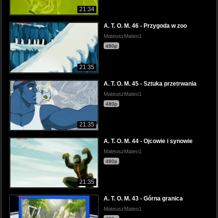
21:34
A. T. O. M. 46 - Przygoda w zoo
MateuszMateo1
480p
21:35
A. T. O. M. 45 - Sztuka przetrwania
MateuszMateo1
480p
21:35
A. T. O. M. 44 - Ojcowie i synowie
MateuszMateo1
480p
21:35
A. T. O. M. 43 - Górna granica
MateuszMateo1