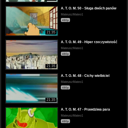
A. T. O. M. 50 - Sługa dwóch panów
MateuszMateo1
480p
21:35
A. T. O. M. 49 - Hiper rzeczywistość
MateuszMateo1
480p
21:35
A. T. O. M. 48 - Cichy wielbiciel
MateuszMateo1
480p
21:35
A. T. O. M. 47 - Prawdziwa para
MateuszMateo1
480p