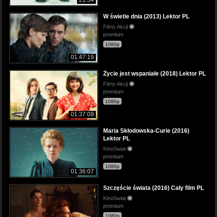
W świetle dnia (2013) Lektor PL
Filmy Akcji
premium
1080p
01:47:19
Życie jest wspaniałe (2018) Lektor PL
Filmy Akcji
premium
1080p
01:37:09
Maria Skłodowska-Curie (2016)
Lektor PL
KinoSwiat
premium
1080p
01:36:07
Szczęście świata (2016) Cały film PL
KinoSwiat
premium
1080p