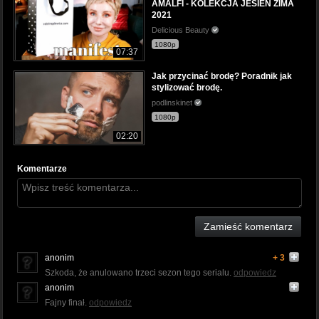
AMALFI - KOLEKCJA JESIEŃ ZIMA
2021
Delicious Beauty
1080p
07:37
Jak przycinać brodę? Poradnik jak
stylizować brodę.
podlinskinet
1080p
02:20
Komentarze
Zamieść komentarz
anonim
+ 3
Szkoda, że anulowano trzeci sezon tego serialu.
odpowiedz
anonim
Fajny finał.
odpowiedz