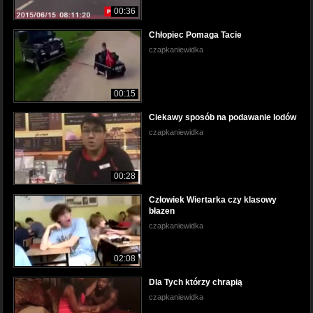
00:36
Chłopiec Pomaga Tacie
czapkaniewidka
00:15
Ciekawy sposób na podawanie lodów
czapkaniewidka
00:28
Człowiek Wiertarka czy klasowy
błazen
czapkaniewidka
02:08
Dla Tych którzy chrapią
czapkaniewidka