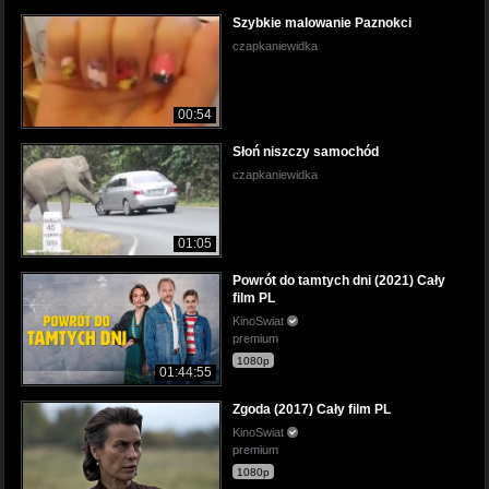
Szybkie malowanie Paznokci
czapkaniewidka
00:54
Słoń niszczy samochód
czapkaniewidka
01:05
Powrót do tamtych dni (2021) Cały
film PL
KinoSwiat
premium
1080p
01:44:55
Zgoda (2017) Cały film PL
KinoSwiat
premium
1080p