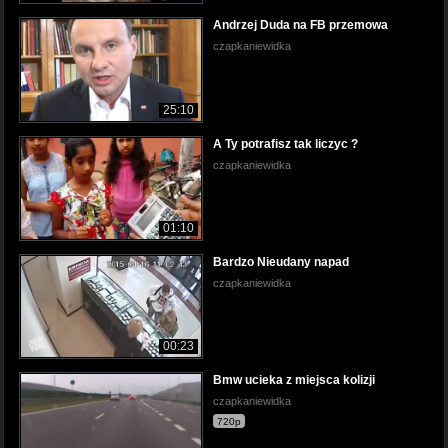
Andrzej Duda na FB przemowa
czapkaniewidka
25:10
A Ty potrafisz tak liczyc ?
czapkaniewidka
01:10
Bardzo Nieudany napad
czapkaniewidka
00:23
Bmw ucieka z miejsca kolizji
czapkaniewidka
720p