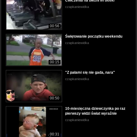
Ćwiczenia na bieżni lvl boski
czapkaniewidka
00:56
Świętowanie początku weekendu
czapkaniewidka
00:15
"Z pałami się nie gada, nara"
czapkaniewidka
00:50
10-miesięczna dziewczynka po raz
pierwszy widzi świat wyraźnie
czapkaniewidka
00:31