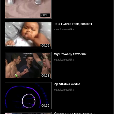
00:16
Tata i Córka robią beatbox
czapkaniewidka
00:09
Wyluzowany zawodnik
czapkaniewidka
00:23
Zjeżdżalnia wodna
czapkaniewidka
00:19