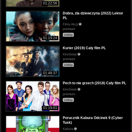
01:22:56
Dobra, zła dziewczyna (2022) Lektor
PL
Filmy Akcji
premium
1080p
01:19:24
Kurier (2019) Cały film PL
KinoSwiat
premium
1080p
01:48:37
Pech to nie grzech (2018) Cały film PL
KinoSwiat
premium
1080p
01:19:01
Porucznik Kabura Odcinek 9 (Cyber
Tusk)
Kabura