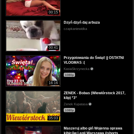
00:15
Dzyń dzyń daj arbuza
czapkaniewidka
00:41
Przygotowania do Świąt! || OSTATNI
VLOGMAS :(
KasiaSkrzynecka
1080p
16:16
ZENEK - Bobas (Wiewiórstock 2017,
klip) *3*
Zenek Kupatasa
1080p
05:03
Maszeruj albo giń Wojenna oprawa
kibiców Legii Warszawa #shorts