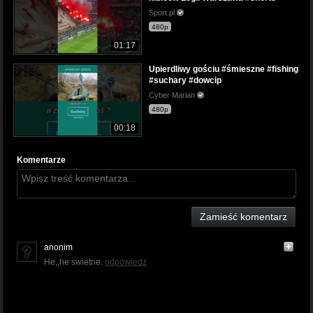
Sport.pl
480p
01:17
Upierdliwy gościu #śmieszne #fishing
#suchary #dowcip
Cyber Marian
480p
00:18
Komentarze
Zamieść komentarz
anonim
He,,he swietne.
odpowiedz