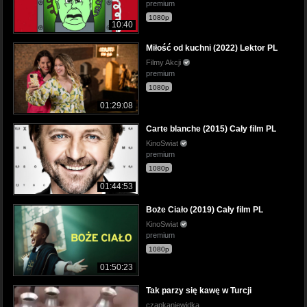
premium
1080p
10:40
Miłość od kuchni (2022) Lektor PL
Filmy Akcji
premium
1080p
01:29:08
Carte blanche (2015) Cały film PL
KinoSwiat
premium
1080p
01:44:53
Boże Ciało (2019) Cały film PL
KinoSwiat
premium
1080p
01:50:23
Tak parzy się kawę w Turcji
czapkaniewidka