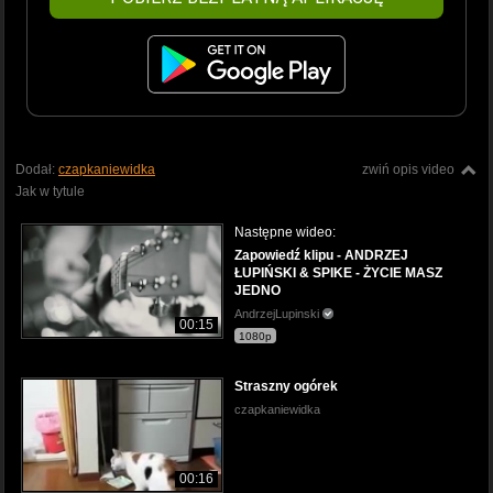
Dodał:
czapkaniewidka
zwiń opis video
Jak w tytule
Następne wideo:
Zapowiedź klipu - ANDRZEJ
ŁUPIŃSKI & SPIKE - ŻYCIE MASZ
JEDNO
AndrzejLupinski
00:15
1080p
Straszny ogórek
czapkaniewidka
00:16