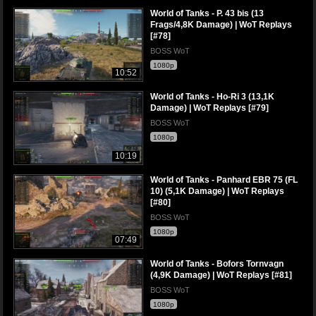
World of Tanks - P. 43 bis (13
Frags/4,8K Damage) | WoT Replays
[#78]
BOSS WoT
1080p
10:52
World of Tanks - Ho-Ri 3 (13,1K
Damage) | WoT Replays [#79]
BOSS WoT
1080p
10:19
World of Tanks - Panhard EBR 75 (FL
10) (5,1K Damage) | WoT Replays
[#80]
BOSS WoT
1080p
07:49
World of Tanks - Bofors Tornvagn
(4,9K Damage) | WoT Replays [#81]
BOSS WoT
1080p