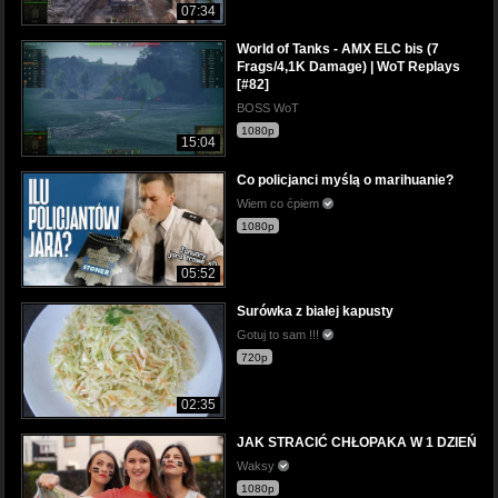
07:34
World of Tanks - AMX ELC bis (7
Frags/4,1K Damage) | WoT Replays
[#82]
BOSS WoT
1080p
15:04
Co policjanci myślą o marihuanie?
Wiem co ćpiem
1080p
05:52
Surówka z białej kapusty
Gotuj to sam !!!
720p
02:35
JAK STRACIĆ CHŁOPAKA W 1 DZIEŃ
Waksy
1080p