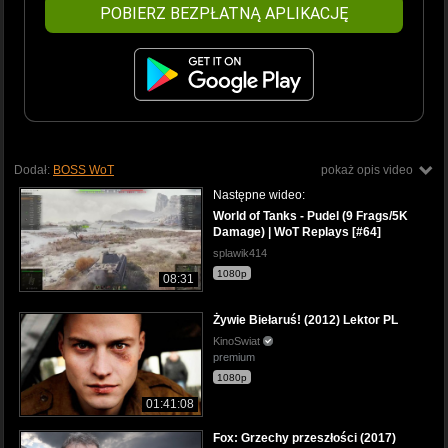
POBIERZ BEZPŁATNĄ APLIKACJĘ
Dodał:
BOSS WoT
pokaż opis video
Następne wideo:
World of Tanks - Pudel (9 Frags/5K
Damage) | WoT Replays [#64]
splawik414
1080p
08:31
Żywie Biełaruś! (2012) Lektor PL
KinoSwiat
premium
1080p
01:41:08
Fox: Grzechy przeszłości (2017)