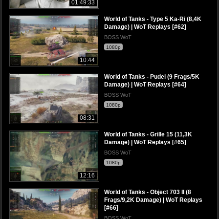
01:49:33
World of Tanks - Type 5 Ka-Ri (8,4K
Damage) | WoT Replays [#62]
BOSS WoT
1080p
10:44
World of Tanks - Pudel (9 Frags/5K
Damage) | WoT Replays [#64]
BOSS WoT
1080p
08:31
World of Tanks - Grille 15 (11,3K
Damage) | WoT Replays [#65]
BOSS WoT
1080p
12:16
World of Tanks - Object 703 II (8
Frags/9,2K Damage) | WoT Replays
[#66]
BOSS WoT