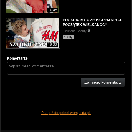
10:45
POGADAJMY O ZŁOŚCI / H&M HAUL /
POCZĄTEK WIELKANOCY
Delicious Beauty
1080p
18:33
Komentarze
Zamieść komentarz
Przejdź do pełnej wersji cda.pl