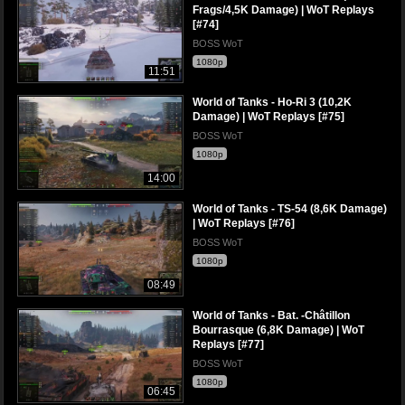
Frags/4,5K Damage) | WoT Replays
[#74]
BOSS WoT
1080p
11:51
World of Tanks - Ho-Ri 3 (10,2K
Damage) | WoT Replays [#75]
BOSS WoT
1080p
14:00
World of Tanks - TS-54 (8,6K Damage)
| WoT Replays [#76]
BOSS WoT
1080p
08:49
World of Tanks - Bat. -Châtillon
Bourrasque (6,8K Damage) | WoT
Replays [#77]
BOSS WoT
1080p
06:45