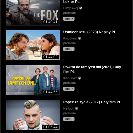
Lektor PL
Filmy Akcji
premium
1080p
01:40:41
Uśmiech losu (2023) Napisy PL
KinoSwiat
premium
1080p
01:44:03
Powrót do tamtych dni (2021) Cały
film PL
KinoSwiat
premium
1080p
01:44:55
Popek za życia (2017) Cały film PL
Netlook
premium
1080p
01:06:44