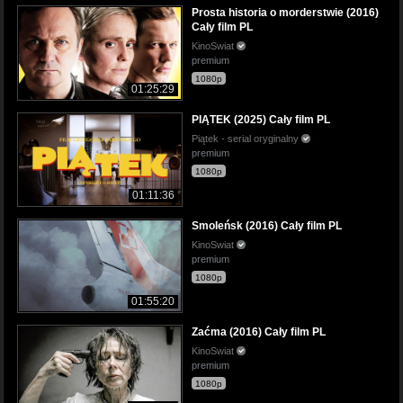
Prosta historia o morderstwie (2016)
Cały film PL
KinoSwiat
premium
1080p
01:25:29
PIĄTEK (2025) Cały film PL
Piątek - serial oryginalny
premium
1080p
01:11:36
Smoleńsk (2016) Cały film PL
KinoSwiat
premium
1080p
01:55:20
Zaćma (2016) Cały film PL
KinoSwiat
premium
1080p