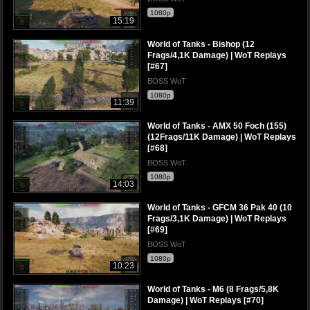
1080p
15:19
World of Tanks - Bishop (12
Frags/4,1K Damage) | WoT Replays
[#67]
BOSS WoT
1080p
11:39
World of Tanks - AMX 50 Foch (155)
(12Frags/11K Damage) | WoT Replays
[#68]
BOSS WoT
1080p
14:03
World of Tanks - GFCM 36 Pak 40 (10
Frags/3,1K Damage) | WoT Replays
[#69]
BOSS WoT
1080p
10:23
World of Tanks - M6 (8 Frags/5,8K
Damage) | WoT Replays [#70]