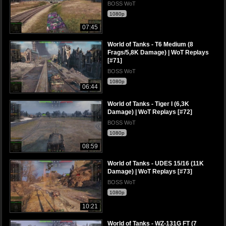
BOSS WoT
1080p
07:45
World of Tanks - T6 Medium (8
Frags/5,8K Damage) | WoT Replays
[#71]
BOSS WoT
1080p
06:44
World of Tanks - Tiger I (6,3K
Damage) | WoT Replays [#72]
BOSS WoT
1080p
08:59
World of Tanks - UDES 15/16 (11K
Damage) | WoT Replays [#73]
BOSS WoT
1080p
10:21
World of Tanks - WZ-131G FT (7