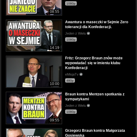
1080p
08:55
Awantura o maseczki w Sejmie Zero
tolerancji dla Konfederacji.
Jeden z Wielu
1080p
14:19
Fritz: Grzegorz Braun znów może
wypowiadać się w imieniu klubu
Konfederacji
eMisjaTv
480p
10:00
Braun kontra Mentzen spotkania z
sympatykami
Jeden z Wielu
1080p
09:55
Grzegorz Braun kontra Małgorzata
Gosiewska