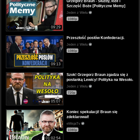
Grzegorz Braun - Służby, loże i
Szczęść Boże [Polityczne Memy]
Jeden z Wielu
1080p
09:29
Przeszłość posłów Konfederacji.
Jeden z Wielu
1080p
09:13
Szok! Grzegorz Braun zgadza się z
posłanką Lewicy! Polityka na Wesoło.
Jeden z Wielu
720p
05:07
Koniec spekulacji! Braun się
zdeklarował!
eMisjaTv
1080p
01:02:54