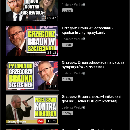
Jeden z Wielu
1080p
09:47
Grzegorz Braun w Szczecinku -
spotkanie z sympatykami.
Jeden z Wielu
1080p
24:12
Grzegorz Braun odpowiada na pytania
sympatyków - Szczecinek
Jeden z Wielu
1080p
13:12
Grzegorz Braun zniszczył mikrofon i
głośnik [Jeden z Drugim Podcast]
Jeden z Wielu
1080p
11:29