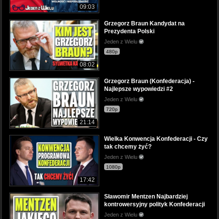
09:03
Grzegorz Braun Kandydat na
Prezydenta Polski
Jeden z Wielu
480p
08:02
Grzegorz Braun (Konfederacja) -
Najlepsze wypowiedzi #2
Jeden z Wielu
720p
21:14
Wielka Konwencja Konfederacji - Czy
tak chcemy żyć?
Jeden z Wielu
1080p
17:42
Sławomir Mentzen Najbardziej
kontrowersyjny polityk Konfederacji
Jeden z Wielu