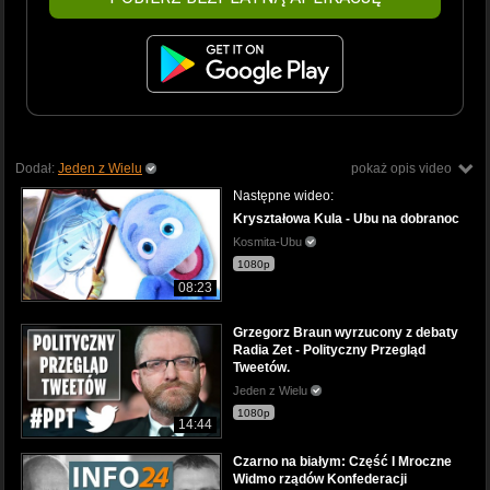
Dodał:
Jeden z Wielu
pokaż opis video
Następne wideo:
Kryształowa Kula - Ubu na dobranoc
Kosmita-Ubu
1080p
08:23
Grzegorz Braun wyrzucony z debaty
Radia Zet - Polityczny Przegląd
Tweetów.
Jeden z Wielu
1080p
14:44
Czarno na białym: Część I Mroczne
Widmo rządów Konfederacji