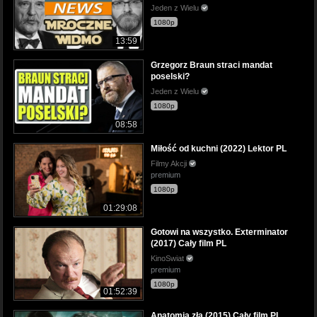
Jeden z Wielu
1080p
13:59
Grzegorz Braun straci mandat
poselski?
Jeden z Wielu
1080p
08:58
Miłość od kuchni (2022) Lektor PL
Filmy Akcji
premium
1080p
01:29:08
Gotowi na wszystko. Exterminator
(2017) Cały film PL
KinoSwiat
premium
1080p
01:52:39
Anatomia zła (2015) Cały film PL