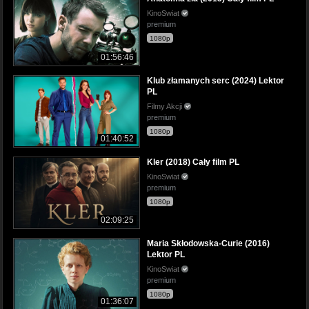
KinoSwiat
premium
1080p
01:56:46
Klub złamanych serc (2024) Lektor
PL
Filmy Akcji
premium
1080p
01:40:52
Kler (2018) Cały film PL
KinoSwiat
premium
1080p
02:09:25
Maria Skłodowska-Curie (2016)
Lektor PL
KinoSwiat
premium
1080p
01:36:07