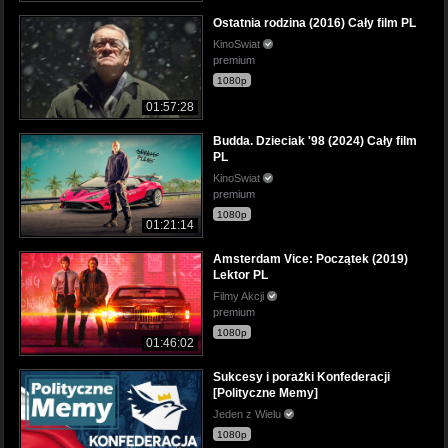
Ostatnia rodzina (2016) Cały film PL
KinoSwiat
premium
1080p
01:57:28
Budda. Dzieciak '98 (2024) Cały film
PL
KinoSwiat
premium
1080p
01:21:14
Amsterdam Vice: Początek (2019)
Lektor PL
Filmy Akcji
premium
1080p
01:46:02
Sukcesy i porażki Konfederacji
[Polityczne Memy]
Jeden z Wielu
1080p