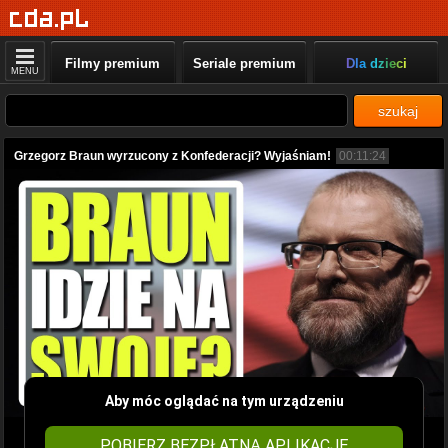
Filmy premium
Seriale premium
Dla dzieci
MENU
szukaj
Grzegorz Braun wyrzucony z Konfederacji? Wyjaśniam!
00:11:24
Aby móc oglądać na tym urządzeniu
POBIERZ BEZPŁATNĄ APLIKACJĘ